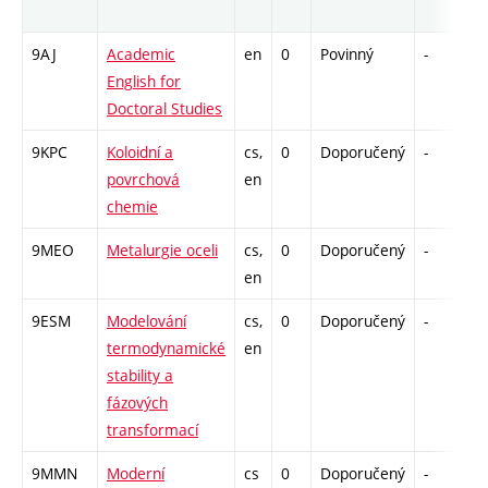
9AJ
Academic
en
0
Povinný
-
d
English for
Doctoral Studies
9KPC
Koloidní a
cs,
0
Doporučený
-
d
povrchová
en
chemie
9MEO
Metalurgie oceli
cs,
0
Doporučený
-
d
en
9ESM
Modelování
cs,
0
Doporučený
-
d
termodynamické
en
stability a
fázových
transformací
9MMN
Moderní
cs
0
Doporučený
-
d