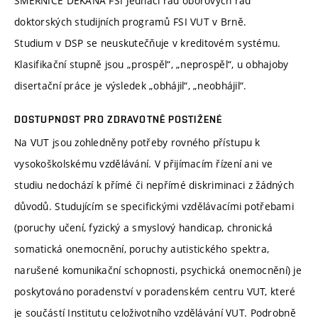
SMĚRNICE DĚKANA FSI Jednací řád oborových rad
doktorských studijních programů FSI VUT v Brně.
Studium v DSP se neuskutečňuje v kreditovém systému.
Klasifikační stupně jsou „prospěl“, „neprospěl“, u obhajoby
disertační práce je výsledek „obhájil“, „neobhájil“.
DOSTUPNOST PRO ZDRAVOTNĚ POSTIŽENÉ
Na VUT jsou zohledněny potřeby rovného přístupu k
vysokoškolskému vzdělávání. V přijímacím řízení ani ve
studiu nedochází k přímé či nepřímé diskriminaci z žádných
důvodů. Studujícím se specifickými vzdělávacími potřebami
(poruchy učení, fyzický a smyslový handicap, chronická
somatická onemocnění, poruchy autistického spektra,
narušené komunikační schopnosti, psychická onemocnění) je
poskytováno poradenství v poradenském centru VUT, které
je součástí Institutu celoživotního vzdělávání VUT. Podrobně