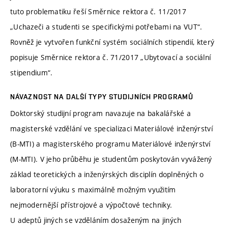
tuto problematiku řeší Směrnice rektora č. 11/2017
„Uchazeči a studenti se specifickými potřebami na VUT“.
Rovněž je vytvořen funkční systém sociálních stipendií, který
popisuje Směrnice rektora č. 71/2017 „Ubytovací a sociální
stipendium“.
NÁVAZNOST NA DALŠÍ TYPY STUDIJNÍCH PROGRAMŮ
Doktorský studijní program navazuje na bakalářské a
magisterské vzdělání ve specializaci Materiálové inženýrství
(B-MTI) a magisterského programu Materiálové inženýrství
(M-MTI). V jeho průběhu je studentům poskytován vyvážený
základ teoretických a inženýrských disciplín doplněných o
laboratorní výuku s maximálně možným využitím
nejmodernější přístrojové a výpočtové techniky.
U adeptů jiných se vzděláním dosaženým na jiných