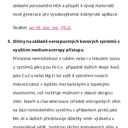
základní porozumění HEA a přispět k vývoji materiálů
nové generace pro vysokovýkonné inženýrské aplikace.
Školitel:
Jan Vít, doc. Ing., Ph.D.
Slitiny na základě nerozpustných kovových systémů s
využitím medium-entropy přístupu.
Přirozená nemísitelnost v tuhém nebo i v tekutém stavu
u systémů jako jsou Fe-Cu , případně dalších dvojic kovů
jako Cu-Cu nebo Mg-Ti lze vyžít k vytvoření nových
mikrostruktur s lepšími mechanickými a tepelnými
vlastnostmi, což rozšiřuje možnosti v oblasti designu
slitin. Návrh a charakterizace středně entropických slitin
na bázi nemísitelného systému s přídavkem prvků jako
Mn, Al a dalších představuje důležitý směr výzkumu v
materiálové vědě. Syntézou těchto komplexních slitin a