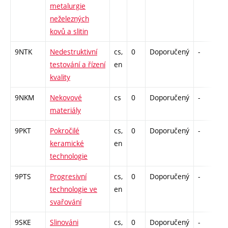
metalurgie
neželezných
kovů a slitin
9NTK
Nedestruktivní
cs,
0
Doporučený
-
d
testování a řízení
en
kvality
9NKM
Nekovové
cs
0
Doporučený
-
d
materiály
9PKT
Pokročilé
cs,
0
Doporučený
-
d
keramické
en
technologie
9PTS
Progresivní
cs,
0
Doporučený
-
d
technologie ve
en
svařování
9SKE
Slinováni
cs,
0
Doporučený
-
d