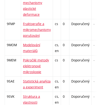
mechanismy
plastické
deformace
9FMP
Fraktografie a
cs
0
Doporučený
-
mikromechanismy
porušování
9MOM
Modelování
cs,
0
Doporučený
-
materiálů
en
9MEM
Pokročilé metody
cs
0
Doporučený
-
elektronové
mikroskopie
9SAE
Statistická analýza
cs,
0
Doporučený
-
a experiment
en
9SVK
Struktura a
cs,
0
Doporučený
-
vlastnosti
en