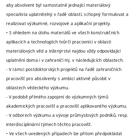
aby absolvent byl samostatně jednající materiálový
specialista uplatnitelný v řadě oblastí, schopný formulovat a
realizovat výzkumné, rozvojové a aplikační projekty.
• S ohledem na úlohu materiálů ve všech konstrukčních
aplikacích a technologiích tvůrčí pracovníci v oblasti
materiálových věd a inženýrství najdou vždy odpovídající
uplatnění doma i v zahraničí mj. v následujících oblastech.
- V rámci postdoktorských projektů na řadě zahraničních
pracovišť pro absolventy s ambicí aktivně působit v
oblastech vědeckého výzkumu.
- V podobě přímého zapojení do výzkumných týmů
akademických pracovišť a pracovišť aplikovaného výzkumu.
- V odborech výzkumu a vývoje průmyslových podniků, resp.
interdisciplinární týmech těchto pracovišť.
• Ve všech uvedených případech lze přitom předpokládat