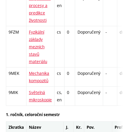
procesy a
en
predikce
životnosti
9FZM
Fyzikální
cs
0
Doporučený
-
drzk
základy
mezních
stavů
materiálu
9MEK
Mechanika
cs
0
Doporučený
-
drzk
kompozitů
9MIK
Světelná
cs,
0
Doporučený
-
drzk
mikroskopie
en
1. ročník, celoroční semestr
Zkratka
Název
J.
Kr.
Pov.
Prof.
U