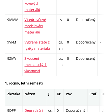
kovových
materiálů
9MMM
Víceúrovňové
cs
0
Doporučený
-
modelování
materiálů
9VFM
Vybrané statě z
cs,
0
Doporučený
-
fyziky materiálu
en
9ZMV
Zkoušení
cs,
0
Doporučený
-
mechanických
en
vlastností
1. ročník, letní semestr
Zkratka
Název
J.
Kr.
Pov.
Prof.
Uk.
9DPP
Degradační
cs,
0
Doporučený
-
drzk