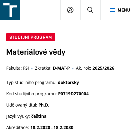
FSI
PŘIHLÁŠENÍ
HLEDAT
MENU
VUT
v
Brně
STUDIJNÍ PROGRAM
Materiálové vědy
Fakulta:
Zkratka:
Ak. rok:
FSI
D-MAT-P
2025/2026
Typ studijního programu:
doktorský
Kód studijního programu:
P0719D270004
Udělovaný titul:
Ph.D.
Jazyk výuky:
čeština
Akreditace:
18.2.2020 - 18.2.2030