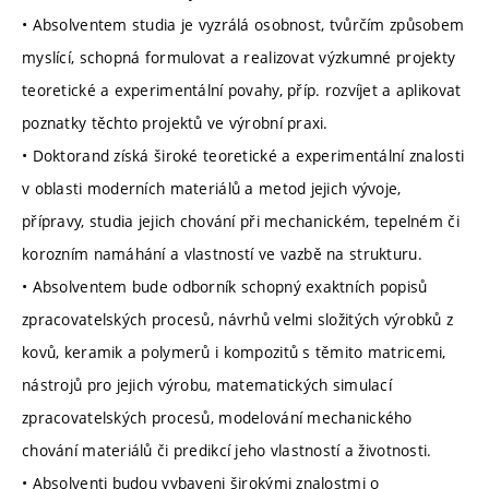
• Absolventem studia je vyzrálá osobnost, tvůrčím způsobem
myslící, schopná formulovat a realizovat výzkumné projekty
teoretické a experimentální povahy, příp. rozvíjet a aplikovat
poznatky těchto projektů ve výrobní praxi.
• Doktorand získá široké teoretické a experimentální znalosti
v oblasti moderních materiálů a metod jejich vývoje,
přípravy, studia jejich chování při mechanickém, tepelném či
korozním namáhání a vlastností ve vazbě na strukturu.
• Absolventem bude odborník schopný exaktních popisů
zpracovatelských procesů, návrhů velmi složitých výrobků z
kovů, keramik a polymerů i kompozitů s těmito matricemi,
nástrojů pro jejich výrobu, matematických simulací
zpracovatelských procesů, modelování mechanického
chování materiálů či predikcí jeho vlastností a životnosti.
• Absolventi budou vybaveni širokými znalostmi o