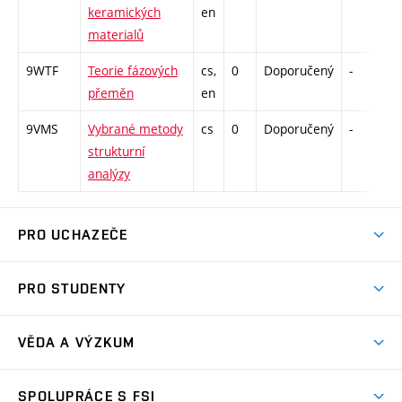
keramických
en
materialů
9WTF
Teorie fázových
cs,
0
Doporučený
-
d
přeměn
en
9VMS
Vybrané metody
cs
0
Doporučený
-
d
strukturní
analýzy
PRO UCHAZEČE
Studuj strojní inženýrství
PRO STUDENTY
Nabídka studia
Předměty
Ambasadoři studia
VĚDA A VÝZKUM
Studijní programy
Přijímačky
Věda a výzkum na FSI
Studijní předpisy
SPOLUPRÁCE S FSI
Zápisy