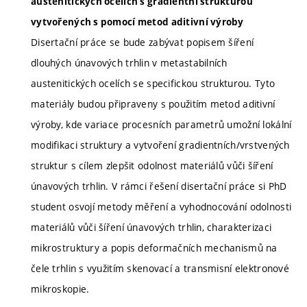
austenitických ocelích s gradientní strukturou
vytvořených s pomocí metod aditivní výroby
Disertační práce se bude zabývat popisem šíření
dlouhých únavových trhlin v metastabilních
austenitických ocelích se specifickou strukturou. Tyto
materiály budou připraveny s použitím metod aditivní
výroby, kde variace procesních parametrů umožní lokální
modifikaci struktury a vytvoření gradientních/vrstvených
struktur s cílem zlepšit odolnost materiálů vůči šíření
únavových trhlin. V rámci řešení disertační práce si PhD
student osvojí metody měření a vyhodnocování odolnosti
materiálů vůči šíření únavových trhlin, charakterizaci
mikrostruktury a popis deformačních mechanismů na
čele trhlin s využitím skenovací a transmisní elektronové
mikroskopie.