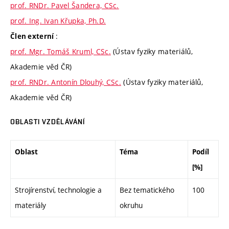
prof. RNDr. Pavel Šandera, CSc.
prof. Ing. Ivan Křupka, Ph.D.
:
Člen externí
prof. Mgr. Tomáš Kruml, CSc.
(Ústav fyziky materiálů,
Akademie věd ČR)
prof. RNDr. Antonín Dlouhý, CSc.
(Ústav fyziky materiálů,
Akademie věd ČR)
OBLASTI VZDĚLÁVÁNÍ
Oblast
Téma
Podíl
[%]
Strojírenství, technologie a
Bez tematického
100
materiály
okruhu