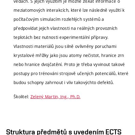
vědách. S jejich využitím je možné získat informace o
meziatomových interakcích, které lze následně využití k
počítačovým simulacím rozlehlých systémů a
předpovídat jejich vlastnosti na reálných provozních
teplotách bez nutnosti experimentální přípravy.
Vlastnosti materiálů jsou silně ovlivněny poruchami
krystalové mřížky jako jsou atomy nečistot, hranice zrn
nebo hranice dvojčatění. Proto je třeba vyvinout takové
postupy pro trénováni strojově učených potenciálů, které
budou schopny zahrnout i vliv takovýchto defektů.
Školitel:
Zelený Martin, Ing., Ph.D.
Struktura předmětů s uvedením ECTS