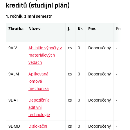
kreditů (studijní plán)
1. ročník, zimní semestr
Zkratka
Název
J.
Kr.
Pov.
Prof.
9AIV
Ab initio výpočty v
cs
0
Doporučený
-
materiálových
vědách
9ALM
Aplikovaná
cs
0
Doporučený
-
lomová
mechanika
9DAT
Depoziční a
cs
0
Doporučený
-
aditivní
technologie
9DMD
Dislokační
cs
0
Doporučený
-