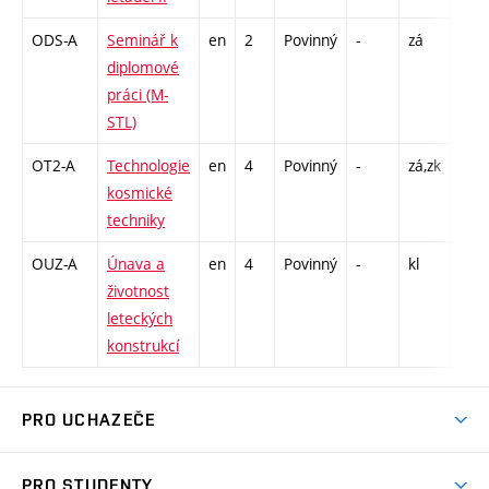
ODS-A
Seminář k
en
2
Povinný
-
zá
C1 -
diplomové
práci (M-
STL)
OT2-A
Technologie
en
4
Povinný
-
zá,zk
P - 
kosmické
C1 -
techniky
OUZ-A
Únava a
en
4
Povinný
-
kl
P - 
životnost
C1 -
leteckých
konstrukcí
PRO UCHAZEČE
Studuj strojní inženýrství
PRO STUDENTY