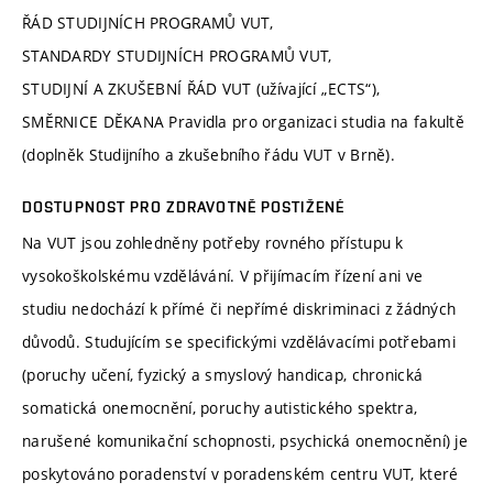
ŘÁD STUDIJNÍCH PROGRAMŮ VUT,
STANDARDY STUDIJNÍCH PROGRAMŮ VUT,
STUDIJNÍ A ZKUŠEBNÍ ŘÁD VUT (užívající „ECTS“),
SMĚRNICE DĚKANA Pravidla pro organizaci studia na fakultě
(doplněk Studijního a zkušebního řádu VUT v Brně).
DOSTUPNOST PRO ZDRAVOTNĚ POSTIŽENÉ
Na VUT jsou zohledněny potřeby rovného přístupu k
vysokoškolskému vzdělávání. V přijímacím řízení ani ve
studiu nedochází k přímé či nepřímé diskriminaci z žádných
důvodů. Studujícím se specifickými vzdělávacími potřebami
(poruchy učení, fyzický a smyslový handicap, chronická
somatická onemocnění, poruchy autistického spektra,
narušené komunikační schopnosti, psychická onemocnění) je
poskytováno poradenství v poradenském centru VUT, které