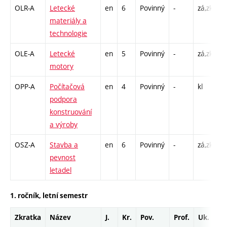
OLR-A
Letecké
en
6
Povinný
-
zá,zk
P
materiály a
L 
technologie
C
OLE-A
Letecké
en
5
Povinný
-
zá,zk
P
motory
C
OPP-A
Počítačová
en
4
Povinný
-
kl
P
podpora
C
konstruování
3
a výroby
OSZ-A
Stavba a
en
6
Povinný
-
zá,zk
P
pevnost
L 
letadel
C
1. ročník, letní semestr
Zkratka
Název
J.
Kr.
Pov.
Prof.
Uk.
H