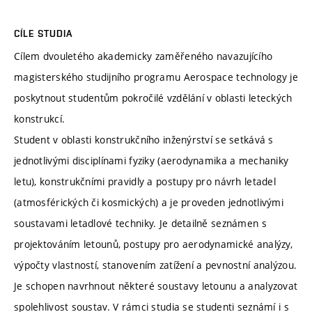
CÍLE STUDIA
Cílem dvouletého akademicky zaměřeného navazujícího
magisterského studijního programu Aerospace technology je
poskytnout studentům pokročilé vzdělání v oblasti leteckých
konstrukcí.
Student v oblasti konstrukčního inženýrství se setkává s
jednotlivými disciplínami fyziky (aerodynamika a mechaniky
letu), konstrukčními pravidly a postupy pro návrh letadel
(atmosférických či kosmických) a je proveden jednotlivými
soustavami letadlové techniky. Je detailně seznámen s
projektováním letounů, postupy pro aerodynamické analýzy,
výpočty vlastností, stanovením zatížení a pevnostní analýzou.
Je schopen navrhnout některé soustavy letounu a analyzovat
spolehlivost soustav. V rámci studia se studenti seznámí i s