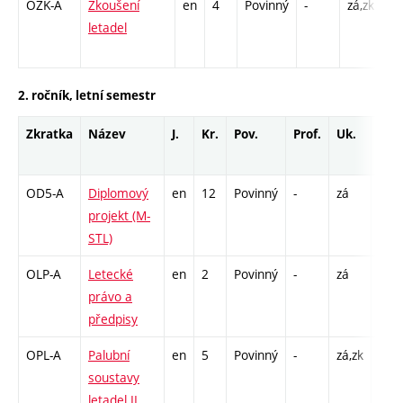
OZK-A
Zkoušení
en
4
Povinný
-
zá,zk
P 
letadel
L 
C1
2. ročník, letní semestr
Zkratka
Název
J.
Kr.
Pov.
Prof.
Uk.
Hod
roz
OD5-A
Diplomový
en
12
Povinný
-
zá
VD -
projekt (M-
156
STL)
OLP-A
Letecké
en
2
Povinný
-
zá
P - 
právo a
předpisy
OPL-A
Palubní
en
5
Povinný
-
zá,zk
P - 
soustavy
L - 1
letadel II
C1 -