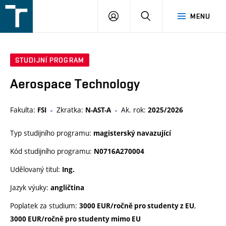
FSI
PŘIHLÁŠENÍ
HLEDAT
MENU
VUT
v
Brně
STUDIJNÍ PROGRAM
Aerospace Technology
Fakulta:
Zkratka:
Ak. rok:
FSI
N-AST-A
2025/2026
Typ studijního programu:
magisterský navazující
Kód studijního programu:
N0716A270004
Udělovaný titul:
Ing.
Jazyk výuky:
angličtina
Poplatek za studium:
,
3000 EUR/ročně pro studenty z EU
3000 EUR/ročně pro studenty mimo EU