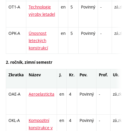
OT1-A
Technologie
en
5
Povinný
-
zá,zk
P
výroby letadel
L
C
OPK-A
Únosnost
en
5
Povinný
-
zá,zk
P
leteckých
L
konstrukcí
C
2. ročník, zimní semestr
Zkratka
Název
J.
Kr.
Pov.
Prof.
Uk.
H
ro
OAE-A
Aeroelasticita
en
4
Povinný
-
zá,zk
P 
L 
C1
OKL-A
Kompozitní
en
4
Povinný
-
zá,zk
P 
konstrukce v
L 