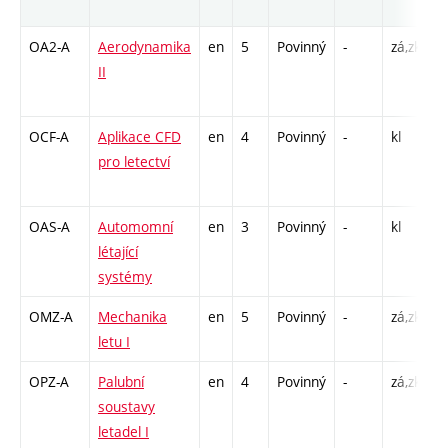
r
OA2-A
Aerodynamika
en
5
Povinný
-
zá,zk
P
II
L
C
OCF-A
Aplikace CFD
en
4
Povinný
-
kl
P
pro letectví
C
2
OAS-A
Automomní
en
3
Povinný
-
kl
P
létající
L
systémy
C
OMZ-A
Mechanika
en
5
Povinný
-
zá,zk
P
letu I
C
OPZ-A
Palubní
en
4
Povinný
-
zá,zk
P
soustavy
L
letadel I
C