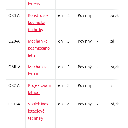
letectví
C1
OK3-A
Konstrukce
en
4
Povinný
-
zá,zk
P 
kosmické
C1
techniky
OZ0-A
Mechanika
en
3
Povinný
-
zá
P 
kosmického
C1
letu
OML-A
Mechanika
en
5
Povinný
-
zá,zk
P 
letu II
C1
OK2-A
Projektování
en
3
Povinný
-
kl
P 
letadel
C1
OSD-A
Spolehlivost
en
4
Povinný
-
zá,zk
P 
letadlové
C1
techniky