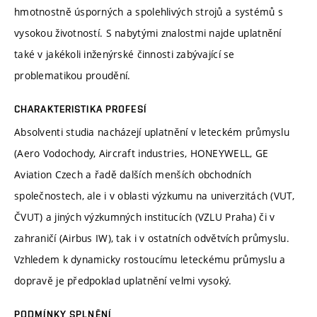
hmotnostně úsporných a spolehlivých strojů a systémů s
vysokou životností. S nabytými znalostmi najde uplatnění
také v jakékoli inženýrské činnosti zabývající se
problematikou proudění.
CHARAKTERISTIKA PROFESÍ
Absolventi studia nacházejí uplatnění v leteckém průmyslu
(Aero Vodochody, Aircraft industries, HONEYWELL, GE
Aviation Czech a řadě dalších menších obchodních
společnostech, ale i v oblasti výzkumu na univerzitách (VUT,
ČVUT) a jiných výzkumných institucích (VZLU Praha) či v
zahraničí (Airbus IW), tak i v ostatních odvětvích průmyslu.
Vzhledem k dynamicky rostoucímu leteckému průmyslu a
dopravě je předpoklad uplatnění velmi vysoký.
PODMÍNKY SPLNĚNÍ