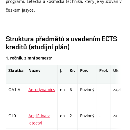
programu Letecká a kosmická technika, který je vyučován v
českém jazyce.
Struktura předmětů s uvedením ECTS
kreditů (studijní plán)
1. ročník, zimní semestr
Zkratka
Název
J.
Kr.
Pov.
Prof.
Uk.
H
r
OA1-A
Aerodynamics
en
6
Povinný
-
zá,zk
P
I
L 
C
OL0
Angličtina v
en
2
Povinný
-
zá
C
letectví