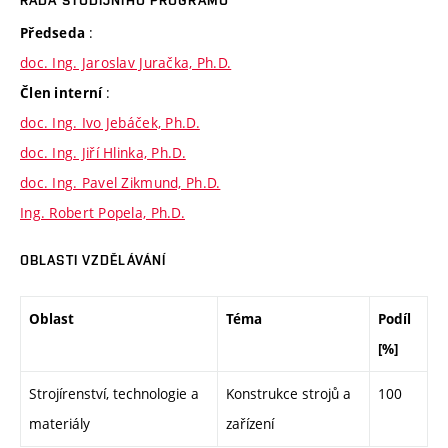
RADA STUDIJNÍHO PROGRAMU
:
Předseda
doc. Ing. Jaroslav Juračka, Ph.D.
:
Člen interní
doc. Ing. Ivo Jebáček, Ph.D.
doc. Ing. Jiří Hlinka, Ph.D.
doc. Ing. Pavel Zikmund, Ph.D.
Ing. Robert Popela, Ph.D.
OBLASTI VZDĚLÁVÁNÍ
Oblast
Téma
Podíl
[%]
Strojírenství, technologie a
Konstrukce strojů a
100
materiály
zařízení