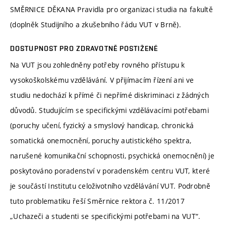
SMĚRNICE DĚKANA Pravidla pro organizaci studia na fakultě
(doplněk Studijního a zkušebního řádu VUT v Brně).
DOSTUPNOST PRO ZDRAVOTNĚ POSTIŽENÉ
Na VUT jsou zohledněny potřeby rovného přístupu k
vysokoškolskému vzdělávání. V přijímacím řízení ani ve
studiu nedochází k přímé či nepřímé diskriminaci z žádných
důvodů. Studujícím se specifickými vzdělávacími potřebami
(poruchy učení, fyzický a smyslový handicap, chronická
somatická onemocnění, poruchy autistického spektra,
narušené komunikační schopnosti, psychická onemocnění) je
poskytováno poradenství v poradenském centru VUT, které
je součástí Institutu celoživotního vzdělávání VUT. Podrobně
tuto problematiku řeší Směrnice rektora č. 11/2017
„Uchazeči a studenti se specifickými potřebami na VUT“.