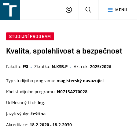
FSI
PŘIHLÁŠENÍ
HLEDAT
MENU
VUT
v
Brně
STUDIJNÍ PROGRAM
Kvalita, spolehlivost a bezpečnost
Fakulta:
Zkratka:
Ak. rok:
FSI
N-KSB-P
2025/2026
Typ studijního programu:
magisterský navazující
Kód studijního programu:
N0715A270028
Udělovaný titul:
Ing.
Jazyk výuky:
čeština
Akreditace:
18.2.2020 - 18.2.2030