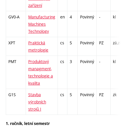
zařízení
GV0-A
Manufacturing
en
4
Povinný
-
kl
P
Machines
C
Technology
XPT
Praktická
cs
5
Povinný
PZ
zá,zk
P
metrologie
L
PMT
Produktový
cs
3
Povinný
-
kl
P
managment,
L
technologie a
kvalita
G1S
Stavba
cs
5
Povinný
PZ
zk
P
výrobních
strojů I
1. ročník, letní semestr