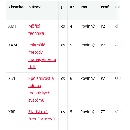
Zkratka
Název
J.
Kr.
Pov.
Prof.
Uk.
XMT
Měřicí
cs
4
Povinný
PZ
kl
P
technika
L
XAM
Pokročilé
cs
5
Povinný
PZ
zá,zk
P
metody
managementu
rizik
XS1
Spolehlivost a
cs
6
Povinný
PZ
zá,zk
P
údržba
technických
systémů
XRP
Statistické
cs
5
Povinný
ZT
zá,zk
P
řízení procesů