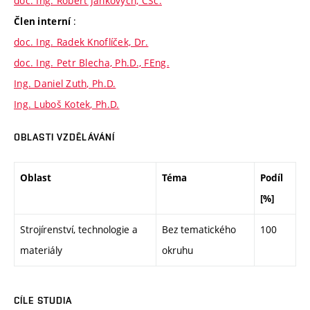
doc. Ing. Róbert Jankových, CSc.
:
Člen interní
doc. Ing. Radek Knoflíček, Dr.
doc. Ing. Petr Blecha, Ph.D., FEng.
Ing. Daniel Zuth, Ph.D.
Ing. Luboš Kotek, Ph.D.
OBLASTI VZDĚLÁVÁNÍ
Oblast
Téma
Podíl
[%]
Strojírenství, technologie a
Bez tematického
100
materiály
okruhu
CÍLE STUDIA