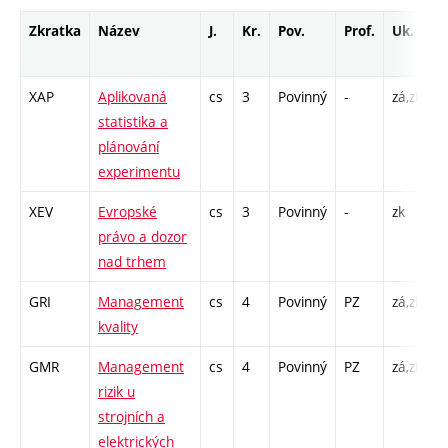
Zkratka
Název
J.
Kr.
Pov.
Prof.
Uk.
H
r
XAP
Aplikovaná
cs
3
Povinný
-
zá,zk
P
statistika a
C
plánování
1
experimentu
XEV
Evropské
cs
3
Povinný
-
zk
P
právo a dozor
nad trhem
GRI
Management
cs
4
Povinný
PZ
zá,zk
P
kvality
C
GMR
Management
cs
4
Povinný
PZ
zá,zk
P
rizik u
C
strojních a
elektrických