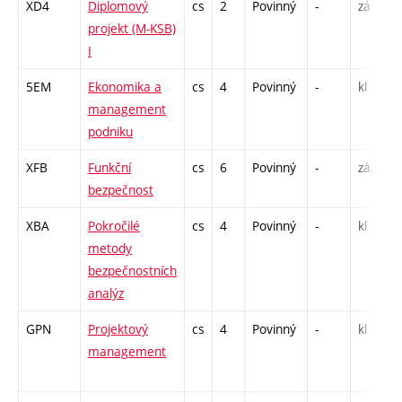
XD4
Diplomový
cs
2
Povinný
-
zá
projekt (M-KSB)
I
5EM
Ekonomika a
cs
4
Povinný
-
kl
management
podniku
XFB
Funkční
cs
6
Povinný
-
zá,zk
bezpečnost
XBA
Pokročilé
cs
4
Povinný
-
kl
metody
bezpečnostních
analýz
GPN
Projektový
cs
4
Povinný
-
kl
management