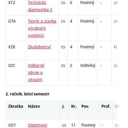
XT2
Technická
cs
6
Povinný
-
zá,zk
diagnostika II
GTA
Teorie a stavba
cs
4
Povinný
-
zá,zk
výrobních
systémů
XZK
Zkušebnictví
cs
4
Povinný
-
kl
0ZC
Odborné
cs
2
Volitelný
-
zá
zdroje a
citování
2. ročník, letní semestr
Zkratka
Název
J.
Kr.
Pov.
Prof.
Uk.
XD7
Diplomový
cs
11
Povinný
-
zá