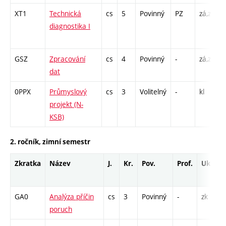
XT1
Technická
cs
5
Povinný
PZ
zá,zk
P
diagnostika I
GSZ
Zpracování
cs
4
Povinný
-
zá,zk
P
dat
L
0PPX
Průmyslový
cs
3
Volitelný
-
kl
P
projekt (N-
KSB)
2. ročník, zimní semestr
Zkratka
Název
J.
Kr.
Pov.
Prof.
Uk.
GA0
Analýza příčin
cs
3
Povinný
-
zk
poruch