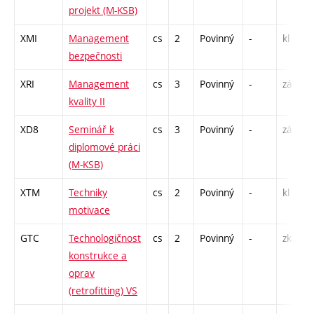
projekt (M-KSB)
XMI
Management
cs
2
Povinný
-
kl
bezpečnosti
XRI
Management
cs
3
Povinný
-
zá,zk
kvality II
XD8
Seminář k
cs
3
Povinný
-
zá
diplomové práci
(M-KSB)
XTM
Techniky
cs
2
Povinný
-
kl
motivace
GTC
Technologičnost
cs
2
Povinný
-
zk
konstrukce a
oprav
(retrofitting) VS