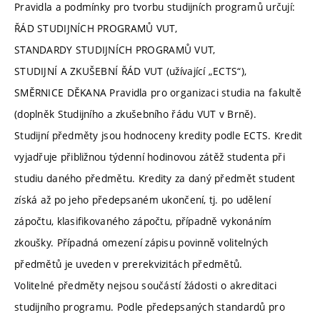
Pravidla a podmínky pro tvorbu studijních programů určují:
ŘÁD STUDIJNÍCH PROGRAMŮ VUT,
STANDARDY STUDIJNÍCH PROGRAMŮ VUT,
STUDIJNÍ A ZKUŠEBNÍ ŘÁD VUT (užívající „ECTS“),
SMĚRNICE DĚKANA Pravidla pro organizaci studia na fakultě
(doplněk Studijního a zkušebního řádu VUT v Brně).
Studijní předměty jsou hodnoceny kredity podle ECTS. Kredit
vyjadřuje přibližnou týdenní hodinovou zátěž studenta při
studiu daného předmětu. Kredity za daný předmět student
získá až po jeho předepsaném ukončení, tj. po udělení
zápočtu, klasifikovaného zápočtu, případně vykonáním
zkoušky. Případná omezení zápisu povinně volitelných
předmětů je uveden v prerekvizitách předmětů.
Volitelné předměty nejsou součástí žádosti o akreditaci
studijního programu. Podle předepsaných standardů pro