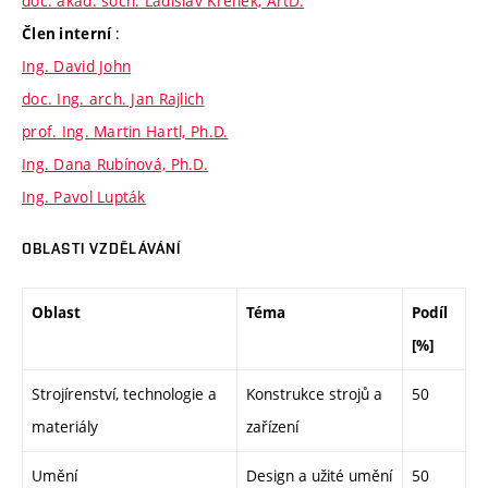
doc. akad. soch. Ladislav Křenek, ArtD.
:
Člen interní
Ing. David John
doc. Ing. arch. Jan Rajlich
prof. Ing. Martin Hartl, Ph.D.
Ing. Dana Rubínová, Ph.D.
Ing. Pavol Lupták
OBLASTI VZDĚLÁVÁNÍ
Oblast
Téma
Podíl
[%]
Strojírenství, technologie a
Konstrukce strojů a
50
materiály
zařízení
Umění
Design a užité umění
50