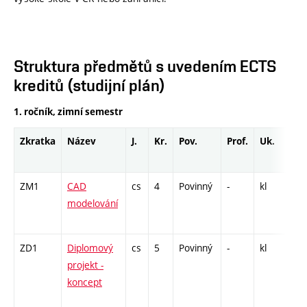
Struktura předmětů s uvedením ECTS
kreditů (studijní plán)
1. ročník, zimní semestr
Zkratka
Název
J.
Kr.
Pov.
Prof.
Uk.
Ho
ro
ZM1
CAD
cs
4
Povinný
-
kl
P -
modelování
CPP
32
ZD1
Diplomový
cs
5
Povinný
-
kl
P - 
projekt -
C1 
koncept
/ C
2