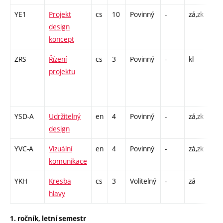
YE1
Projekt
cs
10
Povinný
-
zá,zk
A -
design
koncept
ZRS
Řízení
cs
3
Povinný
-
kl
P - 
projektu
C1 
/ C
6
YSD-A
Udržitelný
en
4
Povinný
-
zá,zk
P -
design
A -
YVC-A
Vizuální
en
4
Povinný
-
zá,zk
P -
komunikace
A -
YKH
Kresba
cs
3
Volitelný
-
zá
A -
hlavy
1. ročník, letní semestr