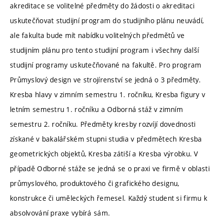
akreditace se volitelné předměty do žádosti o akreditaci
uskutečňovat studijní program do studijního plánu neuvádí,
ale fakulta bude mít nabídku volitelných předmětů ve
studijním plánu pro tento studijní program i všechny další
studijní programy uskutečňované na fakultě. Pro program
Průmyslový design ve strojírenství se jedná o 3 předměty.
Kresba hlavy v zimním semestru 1. ročníku, Kresba figury v
letním semestru 1. ročníku a Odborná stáž v zimním
semestru 2. ročníku. Předměty kresby rozvíjí dovednosti
získané v bakalářském stupni studia v předmětech Kresba
geometrických objektů, Kresba zátiší a Kresba výrobku. V
případě Odborné stáže se jedná se o praxi ve firmě v oblasti
průmyslového, produktového či grafického designu,
konstrukce či uměleckých řemesel. Každý student si firmu k
absolvování praxe vybírá sám.