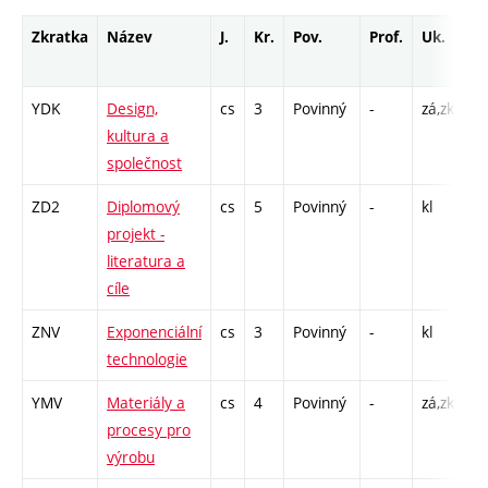
Zkratka
Název
J.
Kr.
Pov.
Prof.
Uk.
H
r
YDK
Design,
cs
3
Povinný
-
zá,zk
P 
kultura a
společnost
ZD2
Diplomový
cs
5
Povinný
-
kl
P 
projekt -
C1
literatura a
cíle
ZNV
Exponenciální
cs
3
Povinný
-
kl
P 
technologie
YMV
Materiály a
cs
4
Povinný
-
zá,zk
P 
procesy pro
L 
výrobu