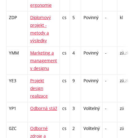
ergonomie
A
ZDP
Diplomový
cs
5
Povinný
-
kl
P 
projekt -
C
metody a
výsledky
YMM
Marketing a
cs
4
Povinný
-
zá,zk
P 
management
A
v designu
YE3
Projekt
cs
9
Povinný
-
zá,zk
A
design
realizace
YP1
Odborná stáž
cs
3
Volitelný
-
zá
PX
1
0ZC
Odborné
cs
2
Volitelný
-
zá
C
zdroje a
1