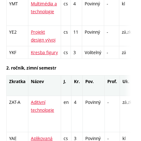
YMT
Multimédia a
cs
4
Povinný
-
kl
P 
technologie
CP
3
YE2
Projekt
cs
11
Povinný
-
zá,zk
A 
design vývoj
YKF
Kresba figury
cs
3
Volitelný
-
zá
A 
2. ročník, zimní semestr
Zkratka
Název
J.
Kr.
Pov.
Prof.
Uk.
H
r
ZAT-A
Aditivní
en
4
Povinný
-
zá,zk
P 
technologie
L 
C
1
YAE
Aplikovaná
cs
3
Povinný
-
kl
P 