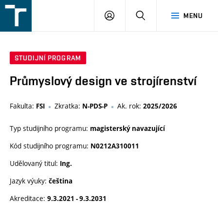
FSI
PŘIHLÁŠENÍ
HLEDAT
MENU
VUT
v
Brně
STUDIJNÍ PROGRAM
Průmyslový design ve strojírenství
Fakulta:
Zkratka:
Ak. rok:
FSI
N-PDS-P
2025/2026
Typ studijního programu:
magisterský navazující
Kód studijního programu:
N0212A310011
Udělovaný titul:
Ing.
Jazyk výuky:
čeština
Akreditace:
9.3.2021 - 9.3.2031