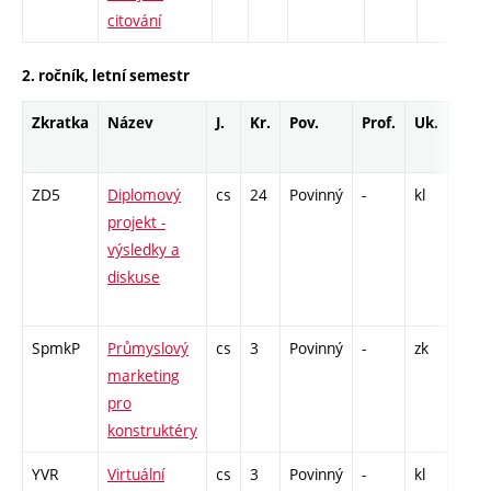
citování
2. ročník, letní semestr
Zkratka
Název
J.
Kr.
Pov.
Prof.
Uk.
Hod.
rozs
ZD5
Diplomový
cs
24
Povinný
-
kl
P - 4
projekt -
L - 1
výsledky a
/ VD 
diskuse
156 
C1 -
SpmkP
Průmyslový
cs
3
Povinný
-
zk
P - 2
marketing
pro
konstruktéry
YVR
Virtuální
cs
3
Povinný
-
kl
A - 2