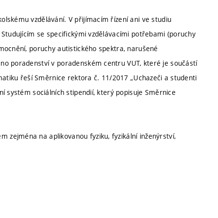
lskému vzdělávání. V přijímacím řízení ani ve studiu
 Studujícím se specifickými vzdělávacími potřebami (poruchy
mocnění, poruchy autistického spektra, narušené
no poradenství v poradenském centru VUT, které je součástí
matiku řeší Směrnice rektora č. 11/2017 „Uchazeči a studenti
í systém sociálních stipendií, který popisuje Směrnice
zejména na aplikovanou fyziku, fyzikální inženýrství,