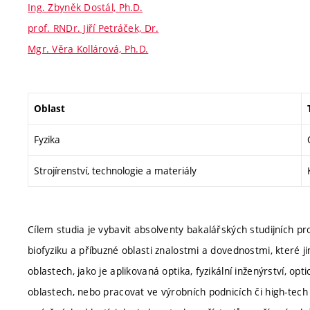
Ing. Zbyněk Dostál, Ph.D.
prof. RNDr. Jiří Petráček, Dr.
Mgr. Věra Kollárová, Ph.D.
Oblast
Fyzika
Strojírenství, technologie a materiály
Cílem studia je vybavit absolventy bakalářských studijních pr
biofyziku a příbuzné oblasti znalostmi a dovednostmi, které
oblastech, jako je aplikovaná optika, fyzikální inženýrství, opt
oblastech, nebo pracovat ve výrobních podnicích či high-tec