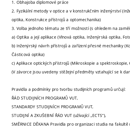
1. Obhajoba diplomové práce
2. Fyzikální metody v optice a v konstrukčním inženýrství (In
optika, Konstrukce přístrojů a optomechanika)
3. Volba jednoho tématu ze tří možností (s ohledem na zamě
a) Optika a její aplikace (Vlnová optika, Inženýrská optika, Fot
b) Inženýrský návrh přístrojů a zařízení přesné mechaniky (K
Částicová optika)
c) Aplikace optických přístrojů (Mikroskopie a spektroskopie, 
(V závorce jsou uvedeny stěžejní předměty vztahující se k 
Pravidla a podmínky pro tvorbu studijních programů určují:
ŘÁD STUDIJNÍCH PROGRAMŮ VUT,
STANDARDY STUDIJNÍCH PROGRAMŮ VUT,
STUDIJNÍ A ZKUŠEBNÍ ŘÁD VUT (užívající „ECTS“),
SMĚRNICE DĚKANA Pravidla pro organizaci studia na fakultě (