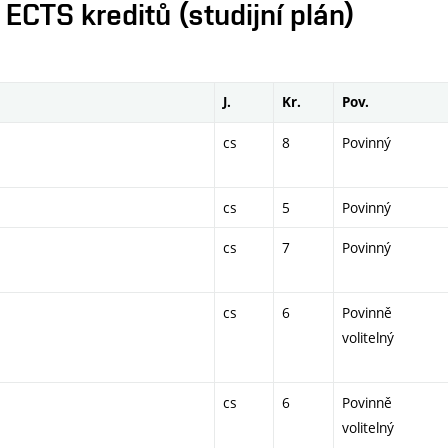
CTS kreditů (studijní plán)
J.
Kr.
Pov.
cs
8
Povinný
cs
5
Povinný
cs
7
Povinný
cs
6
Povinně
volitelný
cs
6
Povinně
volitelný