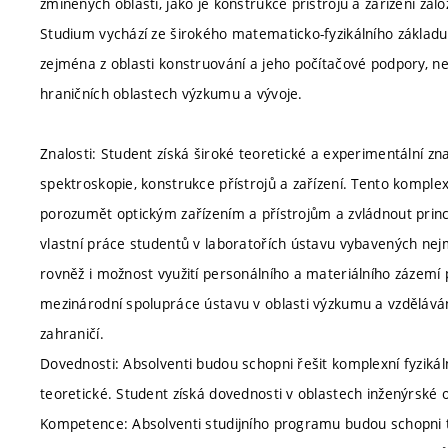
zmíněných oblastí, jako je konstrukce přístrojů a zařízení zal
Studium vychází ze širokého matematicko-fyzikálního základu 
zejména z oblasti konstruování a jeho počítačové podpory, ne
hraničních oblastech výzkumu a vývoje.
Znalosti: Student získá široké teoretické a experimentální zna
spektroskopie, konstrukce přístrojů a zařízení. Tento komple
porozumět optickým zařízením a přístrojům a zvládnout princ
vlastní práce studentů v laboratořích ústavu vybavených nejm
rovněž i možnost využití personálního a materiálního zázem
mezinárodní spolupráce ústavu v oblasti výzkumu a vzděláván
zahraničí.
Dovednosti: Absolventi budou schopni řešit komplexní fyziká
teoretické. Student získá dovednosti v oblastech inženýrské
Kompetence: Absolventi studijního programu budou schopni t