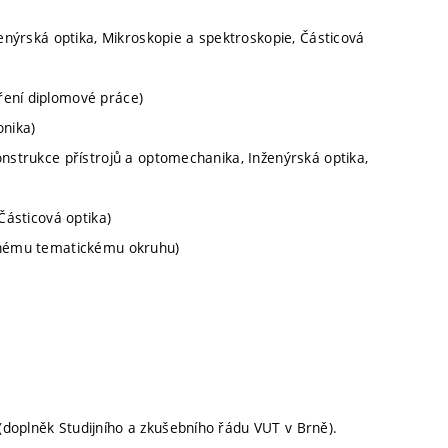
ženýrská optika, Mikroskopie a spektroskopie, Částicová
ření diplomové práce)
onika)
onstrukce přístrojů a optomechanika, Inženýrská optika,
Částicová optika)
danému tematickému okruhu)
doplněk Studijního a zkušebního řádu VUT v Brně).