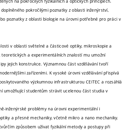
ožených na pokročilých fyzikálních a optických principech.
doplněného pokročilými poznatky z oblasti inženýrství,
bo poznatky z oblasti biologie na úrovni potřebné pro práci v
losti v oblasti světelné a částicové optiky, mikroskopie a
x teoretických a experimentálních znalostí mu umožní
ipy jejich konstrukce. Významnou část vzdělávání tvoří
odernějšími zařízeními. K vysoké úrovni vzdělávání přispívá
í poskytovaného výzkumnou infrastrukturou CEITEC a rozsáhlá
í umožňující studentům strávit ucelenou část studia v
lně-inženýrské problémy na úrovni experimentální i
 optiky a přesné mechaniky, včetně mikro a nano mechaniky.
vůrčím způsobem užívat fyzikální metody a postupy při