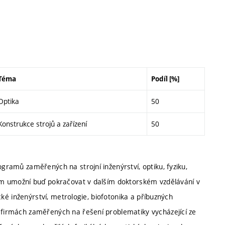
Téma
Podíl [%]
Optika
50
Konstrukce strojů a zařízení
50
ogramů zaměřených na strojní inženýrství, optiku, fyziku,
 jim umožní buď pokračovat v dalším doktorském vzdělávání v
ické inženýrství, metrologie, biofotonika a příbuzných
h firmách zaměřených na řešení problematiky vycházející ze