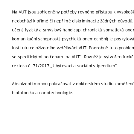
Na VUT jsou zohledněny potřeby rovného přístupu k vysokoško
nedochází k přímé či nepřímé diskriminaci z žádných důvodů.
učení, fyzický a smyslový handicap, chronická somatická one
komunikační schopnosti, psychická onemocnění) je poskytová
Institutu celoživotního vzdělávání VUT. Podrobně tuto proble
se specifickými potřebami na VUT“. Rovněž je vytvořen funkčn
rektora č. 71/2017 „Ubytovací a sociální stipendium“.
Absolventi mohou pokračovat v doktorském studiu zaměřeném 
biofotoniku a nanotechnologie.