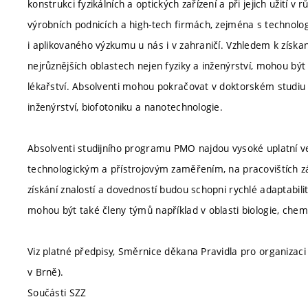
konstrukci fyzikálních a optických zařízení a při jejich užití 
výrobních podnicích a high-tech firmách, zejména s technolo
i aplikovaného výzkumu u nás i v zahraničí. Vzhledem k získané
nejrůznějších oblastech nejen fyziky a inženýrství, mohou být 
lékařství. Absolventi mohou pokračovat v doktorském studiu
inženýrství, biofotoniku a nanotechnologie.
Absolventi studijního programu PMO najdou vysoké uplatní ve
technologickým a přístrojovým zaměřením, na pracovištích zá
získání znalostí a dovedností budou schopni rychlé adaptability
mohou být také členy týmů například v oblasti biologie, chemie
Viz platné předpisy, Směrnice děkana Pravidla pro organizaci
v Brně).
Součásti SZZ