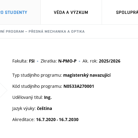
RO STUDENTY
VĚDA A VÝZKUM
SPOLUPRÁ
JNÍ PROGRAM – PŘESNÁ MECHANIKA A OPTIKA
Fakulta:
Zkratka:
Ak. rok:
FSI
N-PMO-P
2025/2026
Typ studijního programu:
magisterský navazující
Kód studijního programu:
N0533A270001
Udělovaný titul:
Ing.
Jazyk výuky:
čeština
Akreditace:
16.7.2020 - 16.7.2030