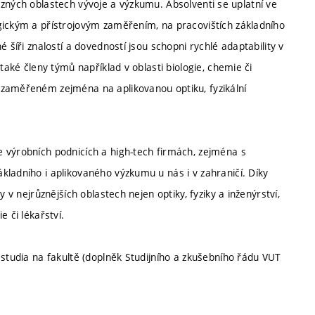
v různých oblastech vývoje a výzkumu. Absolventi se uplatní ve
gickým a přístrojovým zaměřením, na pracovištích základního
 šíři znalostí a dovedností jsou schopni rychlé adaptability v
také členy týmů například v oblasti biologie, chemie či
 zaměřeném zejména na aplikovanou optiku, fyzikální
 výrobních podnicích a high-tech firmách, zejména s
kladního i aplikovaného výzkumu u nás i v zahraničí. Díky
 v nejrůznějších oblastech nejen optiky, fyziky a inženýrství,
 či lékařství.
 studia na fakultě (doplněk Studijního a zkušebního řádu VUT