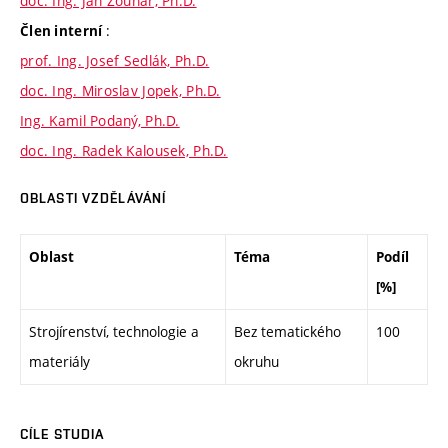
doc. Ing. Jan Zouhar, Ph.D.
:
Člen interní
prof. Ing. Josef Sedlák, Ph.D.
doc. Ing. Miroslav Jopek, Ph.D.
Ing. Kamil Podaný, Ph.D.
doc. Ing. Radek Kalousek, Ph.D.
OBLASTI VZDĚLÁVÁNÍ
Oblast
Téma
Podíl
[%]
Strojírenství, technologie a
Bez tematického
100
materiály
okruhu
CÍLE STUDIA