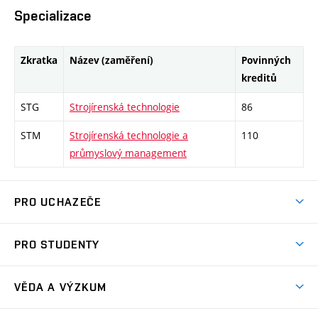
Specializace
Zkratka
Název (zaměření)
Povinných
kreditů
STG
Strojírenská technologie
86
STM
Strojírenská technologie a
110
průmyslový management
PRO UCHAZEČE
Studuj strojní inženýrství
PRO STUDENTY
Nabídka studia
Předměty
Ambasadoři studia
VĚDA A VÝZKUM
Studijní programy
Přijímačky
Věda a výzkum na FSI