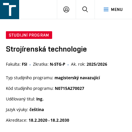
FSI
PŘIHLÁŠENÍ
HLEDAT
MENU
VUT
v
Brně
STUDIJNÍ PROGRAM
Strojírenská technologie
Fakulta:
Zkratka:
Ak. rok:
FSI
N-STG-P
2025/2026
Typ studijního programu:
magisterský navazující
Kód studijního programu:
N0715A270027
Udělovaný titul:
Ing.
Jazyk výuky:
čeština
Akreditace:
18.2.2020 - 18.2.2030