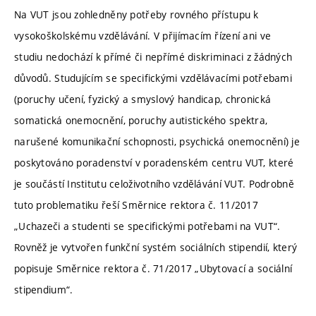
Na VUT jsou zohledněny potřeby rovného přístupu k
vysokoškolskému vzdělávání. V přijímacím řízení ani ve
studiu nedochází k přímé či nepřímé diskriminaci z žádných
důvodů. Studujícím se specifickými vzdělávacími potřebami
(poruchy učení, fyzický a smyslový handicap, chronická
somatická onemocnění, poruchy autistického spektra,
narušené komunikační schopnosti, psychická onemocnění) je
poskytováno poradenství v poradenském centru VUT, které
je součástí Institutu celoživotního vzdělávání VUT. Podrobně
tuto problematiku řeší Směrnice rektora č. 11/2017
„Uchazeči a studenti se specifickými potřebami na VUT“.
Rovněž je vytvořen funkční systém sociálních stipendií, který
popisuje Směrnice rektora č. 71/2017 „Ubytovací a sociální
stipendium“.