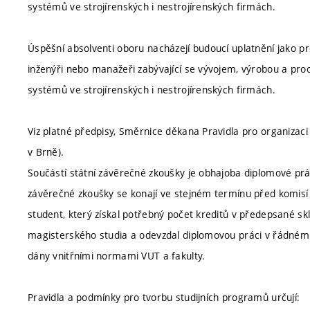
systémů ve strojírenských i nestrojírenských firmách.
Úspěšní absolventi oboru nacházejí budoucí uplatnění jako pro
inženýři nebo manažeři zabývající se vývojem, výrobou a pro
systémů ve strojírenských i nestrojírenských firmách.
Viz platné předpisy, Směrnice děkana Pravidla pro organizaci
v Brně).
Součástí státní závěrečné zkoušky je obhajoba diplomové pr
závěrečné zkoušky se konají ve stejném termínu před komisí 
student, který získal potřebný počet kreditů v předepsané s
magisterského studia a odevzdal diplomovou práci v řádném 
dány vnitřními normami VUT a fakulty.
Pravidla a podmínky pro tvorbu studijních programů určují: