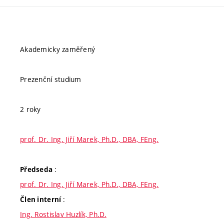
Akademicky zaměřený
Prezenční studium
2 roky
prof. Dr. Ing. Jiří Marek, Ph.D., DBA, FEng.
:
Předseda
prof. Dr. Ing. Jiří Marek, Ph.D., DBA, FEng.
:
Člen interní
Ing. Rostislav Huzlík, Ph.D.