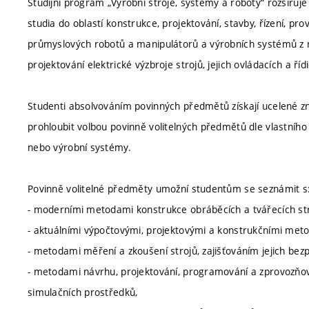
Studijní program „Výrobní stroje, systémy a roboty“ rozšiřuj
studia do oblastí konstrukce, projektování, stavby, řízení, pr
průmyslových robotů a manipulátorů a výrobních systémů z nic
projektování elektrické výzbroje strojů, jejich ovládacích a ří
Studenti absolvováním povinných předmětů získají ucelené z
prohloubit volbou povinně volitelných předmětů dle vlastního
nebo výrobní systémy.
Povinně volitelné předměty umožní studentům se seznámit s
- moderními metodami konstrukce obráběcích a tvářecích str
- aktuálními výpočtovými, projektovými a konstrukčními met
- metodami měření a zkoušení strojů, zajišťováním jejich bezpe
- metodami návrhu, projektování, programování a zprovozňov
simulačních prostředků,