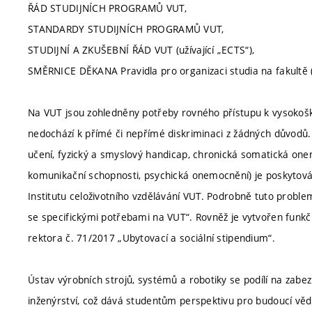
ŘÁD STUDIJNÍCH PROGRAMŮ VUT,
STANDARDY STUDIJNÍCH PROGRAMŮ VUT,
STUDIJNÍ A ZKUŠEBNÍ ŘÁD VUT (užívající „ECTS“),
SMĚRNICE DĚKANA Pravidla pro organizaci studia na fakultě (
Na VUT jsou zohledněny potřeby rovného přístupu k vysokoško
nedochází k přímé či nepřímé diskriminaci z žádných důvodů.
učení, fyzický a smyslový handicap, chronická somatická one
komunikační schopnosti, psychická onemocnění) je poskytová
Institutu celoživotního vzdělávání VUT. Podrobně tuto proble
se specifickými potřebami na VUT“. Rovněž je vytvořen funkčn
rektora č. 71/2017 „Ubytovací a sociální stipendium“.
Ústav výrobních strojů, systémů a robotiky se podílí na zabe
inženýrství, což dává studentům perspektivu pro budoucí věd