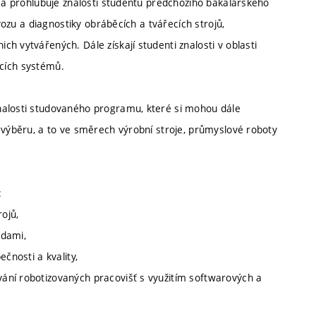
e a prohlubuje znalosti studentů předchozího bakalářského
ovozu a diagnostiky obráběcích a tvářecích strojů,
h vytvářených. Dále získají studenti znalosti v oblasti
dicích systémů.
nalosti studovaného programu, které si mohou dále
 výběru, a to ve směrech výrobní stroje, průmyslové roboty
:
ojů,
odami,
čnosti a kvality,
ání robotizovaných pracovišť s využitím softwarových a