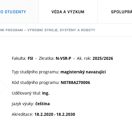
RO STUDENTY
VĚDA A VÝZKUM
SPOLUPRÁ
JNÍ PROGRAM – VÝROBNÍ STROJE, SYSTÉMY A ROBOTY
Fakulta:
Zkratka:
Ak. rok:
FSI
N-VSR-P
2025/2026
Typ studijního programu:
magisterský navazující
Kód studijního programu:
N0788A270006
Udělovaný titul:
Ing.
Jazyk výuky:
čeština
Akreditace:
18.2.2020 - 18.2.2030