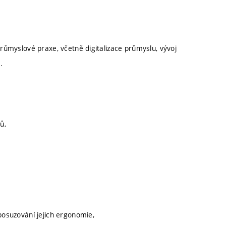
průmyslové praxe, včetně digitalizace průmyslu, vývoj
.
ů,
posuzování jejich ergonomie,