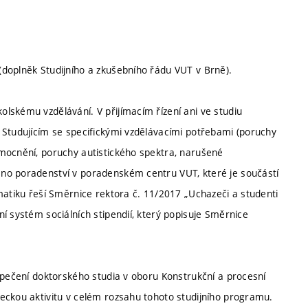
doplněk Studijního a zkušebního řádu VUT v Brně).
lskému vzdělávání. V přijímacím řízení ani ve studiu
 Studujícím se specifickými vzdělávacími potřebami (poruchy
mocnění, poruchy autistického spektra, narušené
no poradenství v poradenském centru VUT, které je součástí
matiku řeší Směrnice rektora č. 11/2017 „Uchazeči a studenti
í systém sociálních stipendií, který popisuje Směrnice
zpečení doktorského studia v oboru Konstrukční a procesní
eckou aktivitu v celém rozsahu tohoto studijního programu.