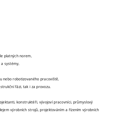
dle platných norem,
e a systémy,
mu nebo robotizovaného pracoviště,
strukční fázi, tak i za provozu.
jektanti, konstruktéři, vývojoví pracovníci, průmyslový
dejem výrobních strojů, projektováním a řízením výrobních