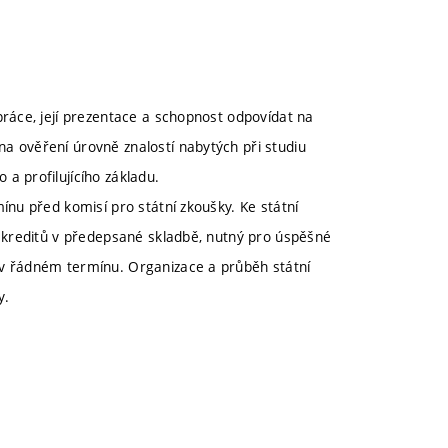
práce, její prezentace a schopnost odpovídat na
a ověření úrovně znalostí nabytých při studiu
a profilujícího základu.
ínu před komisí pro státní zkoušky. Ke státní
t kreditů v předepsané skladbě, nutný pro úspěšné
 v řádném termínu. Organizace a průběh státní
y.