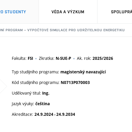
RO STUDENTY
VĚDA A VÝZKUM
SPOLUPRÁ
JNÍ PROGRAM – VÝPOČTOVÉ SIMULACE PRO UDRŽITELNOU ENERGETIKU
Fakulta:
Zkratka:
Ak. rok:
FSI
N-SUE-P
2025/2026
Typ studijního programu:
magisterský navazující
Kód studijního programu:
N0713P070003
Udělovaný titul:
Ing.
Jazyk výuky:
čeština
Akreditace:
24.9.2024 - 24.9.2034