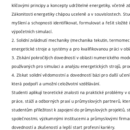
klíčovými principy a koncepty udržitelné energetiky, včetně zdr
Zákonitosti energetiky chápou uceleně a v souvislostech. St
myšlení a schopnosti identifikovat, formulovat a řešit složit
výpočetních simulací.
2. Solidní zvládnutí mechaniky (mechanika tekutin, termomec
energetické stroje a systémy a pro kvalifikovanou práci v obl
3. Získání pokročilých dovedností v oblasti numerického mod
používaných pro simulaci a analýzu energetických strojů, pr
4. Získat solidní vědomostní a dovedností bázi pro další uče
která podpoří a umožní celoživotní vzdělávání.
Studenti aplikují teoretické znalosti na praktické problémy v 
práce, stáží a odborných praxí u průmyslových partnerů, kter
studentům příležitost k zapojení do průmyslových projektů, s
společnostmi, výzkumnými institucemi a průmyslovými firmam
dovedností a zkušeností a lepší start profesní kariéry.