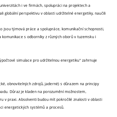
niverzitách i ve firmách, spolupráci na projektech a
 globální perspektivu v oblasti udržitelné energetiky, naučili
o jsou týmová práce a spolupráce, komunikační schopnosti,
h a komunikace s odborníky z různých oborů v tuzemsku i
ýpočtové simulace pro udržitelnou energetiku" zahrnuje
sické, obnovitelných zdrojů, jaderné) s důrazem na principy
dopadu. Důraz je kladen na porozumění možnostem,
v praxi. Absolventi budou mít pokročilé znalosti v oblasti
ci energetických systémů a procesů.