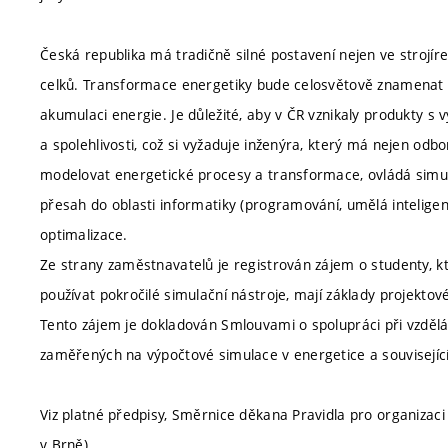
Česká republika má tradičně silné postavení nejen ve strojíre
celků. Transformace energetiky bude celosvětově znamenat z
akumulaci energie. Je důležité, aby v ČR vznikaly produkty s 
a spolehlivosti, což si vyžaduje inženýra, který má nejen odbo
modelovat energetické procesy a transformace, ovládá simula
přesah do oblasti informatiky (programování, umělá intelige
optimalizace.
Ze strany zaměstnavatelů je registrován zájem o studenty, kte
používat pokročilé simulační nástroje, mají základy projekt
Tento zájem je dokladován Smlouvami o spolupráci při vzdělává
zaměřených na výpočtové simulace v energetice a souvisejíc
Viz platné předpisy, Směrnice děkana Pravidla pro organizaci
v Brně).