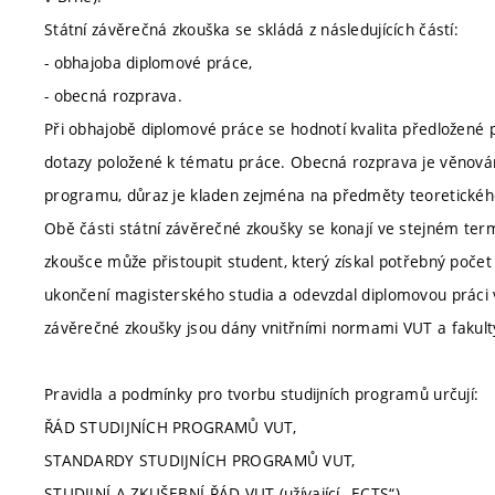
Státní závěrečná zkouška se skládá z následujících částí:
- obhajoba diplomové práce,
- obecná rozprava.
Při obhajobě diplomové práce se hodnotí kvalita předložené 
dotazy položené k tématu práce. Obecná rozprava je věnován
programu, důraz je kladen zejména na předměty teoretického 
Obě části státní závěrečné zkoušky se konají ve stejném term
zkoušce může přistoupit student, který získal potřebný poče
ukončení magisterského studia a odevzdal diplomovou práci
závěrečné zkoušky jsou dány vnitřními normami VUT a fakult
Pravidla a podmínky pro tvorbu studijních programů určují:
ŘÁD STUDIJNÍCH PROGRAMŮ VUT,
STANDARDY STUDIJNÍCH PROGRAMŮ VUT,
STUDIJNÍ A ZKUŠEBNÍ ŘÁD VUT (užívající „ECTS“),