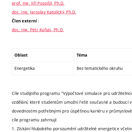
prof. Ing. Jiří Pospíšil, Ph.D.
doc. Ing. Jaroslav Katolický, Ph.D.
:
Člen externí
doc. Ing. Petr Koňas, Ph.D.
Oblast
Téma
Energetika
Bez tematického okruhu
Cíle studijního programu "Výpočtové simulace pro udržiteln
vzdělání, které studentům umožní řešit současné a budoucí výz
dovednostmi potřebnými pro úspěšnou kariéru v průmyslové s
cíle programu zahrnují:
1. Získání hlubokého porozumění udržitelné energetice včetně