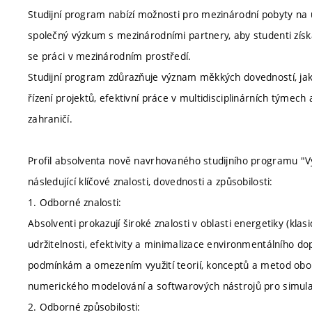
Studijní program nabízí možnosti pro mezinárodní pobyty na u
společný výzkum s mezinárodními partnery, aby studenti získali
se práci v mezinárodním prostředí.
Studijní program zdůrazňuje význam měkkých dovedností, jak
řízení projektů, efektivní práce v multidisciplinárních týmec
zahraničí.
Profil absolventa nově navrhovaného studijního programu "V
následující klíčové znalosti, dovednosti a způsobilosti:
1. Odborné znalosti:
Absolventi prokazují široké znalosti v oblasti energetiky (kla
udržitelnosti, efektivity a minimalizace environmentálního 
podmínkám a omezením využití teorií, konceptů a metod oboru 
numerického modelování a softwarových nástrojů pro simula
2. Odborné způsobilosti: