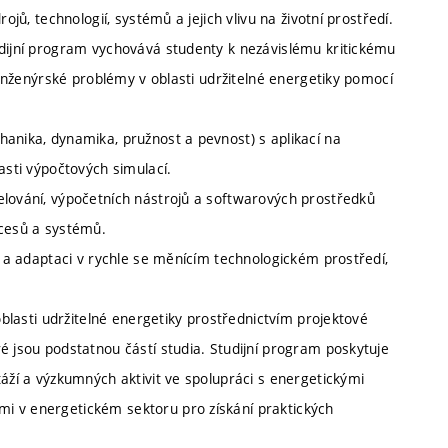
ojů, technologií, systémů a jejich vlivu na životní prostředí.
udijní program vychovává studenty k nezávislému kritickému
é inženýrské problémy v oblasti udržitelné energetiky pomocí
hanika, dynamika, pružnost a pevnost) s aplikací na
asti výpočtových simulací.
elování, výpočetních nástrojů a softwarových prostředků
ocesů a systémů.
ní a adaptaci v rychle se měnícím technologickém prostředí,
oblasti udržitelné energetiky prostřednictvím projektové
é jsou podstatnou částí studia. Studijní program poskytuje
táží a výzkumných aktivit ve spolupráci s energetickými
i v energetickém sektoru pro získání praktických