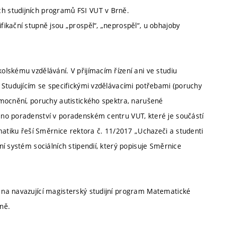
 studijních programů FSI VUT v Brně.
ikační stupně jsou „prospěl“, „neprospěl“, u obhajoby
lskému vzdělávání. V přijímacím řízení ani ve studiu
 Studujícím se specifickými vzdělávacími potřebami (poruchy
mocnění, poruchy autistického spektra, narušené
no poradenství v poradenském centru VUT, které je součástí
matiku řeší Směrnice rektora č. 11/2017 „Uchazeči a studenti
í systém sociálních stipendií, který popisuje Směrnice
na navazující magisterský studijní program Matematické
rně.