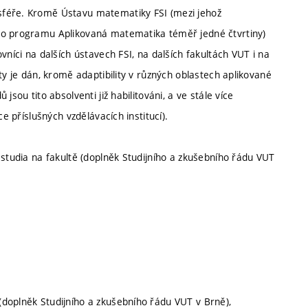
sféře. Kromě Ústavu matematiky FSI (mezi jehož
ho programu Aplikovaná matematika téměř jedné čtvrtiny)
vníci na dalších ústavech FSI, na dalších fakultách VUT i na
ty je dán, kromě adaptibility v různých oblastech aplikované
sou tito absolventi již habilitováni, a ve stále více
e příslušných vzdělávacích institucí).
 studia na fakultě (doplněk Studijního a zkušebního řádu VUT
doplněk Studijního a zkušebního řádu VUT v Brně),