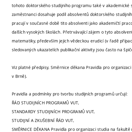
tohoto doktorského studijního programu také v akademické 
zaměstnanci dosahuje podíl absolventů doktorského studijní
pracují v současné době tito absolventi jako akademičtí praco
dalších vysokých školách. Přetrvávající zájem o tyto absolven
matematiky, především jejich vědeckou erudicí (v řadě případů j
sledovaných ukazatelích publikační aktivity jsou často na špičc
Viz platné předpisy, Směrnice děkana Pravidla pro organizaci
v Brně).
Pravidla a podmínky pro tvorbu studijních programů určují:
ŘÁD STUDIJNÍCH PROGRAMŮ VUT,
STANDARDY STUDIJNÍCH PROGRAMŮ VUT,
STUDIJNÍ A ZKUŠEBNÍ ŘÁD VUT,
SMĚRNICE DĚKANA Pravidla pro organizaci studia na fakultě (