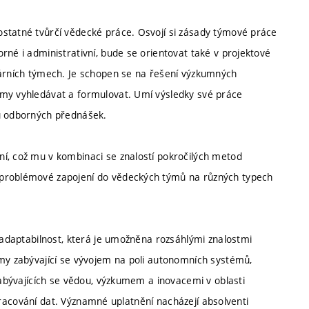
ostatné tvůrčí vědecké práce. Osvojí si zásady týmové práce
rné i administrativní, bude se orientovat také v projektové
nárních týmech. Je schopen se na řešení výzkumných
émy vyhledávat a formulovat. Umí výsledky své práce
ou odborných přednášek.
í, což mu v kombinaci se znalostí pokročilých metod
zproblémové zapojení do vědeckých týmů na různých typech
i adaptabilnost, která je umožněna rozsáhlými znalostmi
rmy zabývající se vývojem na poli autonomních systémů,
 zabývajících se vědou, výzkumem a inovacemi v oblasti
 zpracování dat. Významné uplatnění nacházejí absolventi