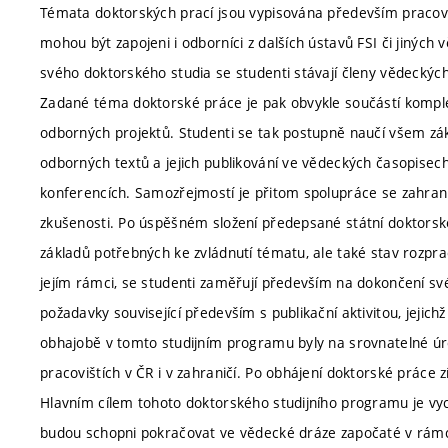
Témata doktorských prací jsou vypisována především praco
mohou být zapojeni i odborníci z dalších ústavů FSI či jiných v
svého doktorského studia se studenti stávají členy vědeckých
Zadané téma doktorské práce je pak obvykle součástí komple
odborných projektů. Studenti se tak postupně naučí všem z
odborných textů a jejich publikování ve vědeckých časopisec
konferencích. Samozřejmostí je přitom spolupráce se zahranič
zkušenosti. Po úspěšném složení předepsané státní doktorské
základů potřebných ke zvládnutí tématu, ale také stav rozp
jejím rámci, se studenti zaměřují především na dokončení své 
požadavky související především s publikační aktivitou, jejich
obhajobě v tomto studijním programu byly na srovnatelné ú
pracovištích v ČR i v zahraničí. Po obhájení doktorské práce zí
Hlavním cílem tohoto doktorského studijního programu je vyc
budou schopni pokračovat ve vědecké dráze započaté v rámc