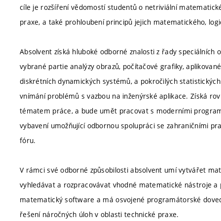
cíle je rozšíření vědomostí studentů o netriviální matemati
praxe, a také prohloubení principů jejich matematického, logi
Absolvent získá hluboké odborné znalosti z řady speciálních
vybrané partie analýzy obrazů, počítačové grafiky, aplikované
diskrétních dynamických systémů, a pokročilých statistický
vnímání problémů s vazbou na inženýrské aplikace. Získá rovněž
tématem práce, a bude umět pracovat s moderními programova
vybavení umožňující odbornou spolupráci se zahraničními pra
fóru.
V rámci své odborné způsobilosti absolvent umí vytvářet mat
vyhledávat a rozpracovávat vhodné matematické nástroje a p
matematický software a má osvojené programátorské dovedno
řešení náročných úloh v oblasti technické praxe.