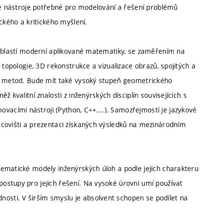
cké nástroje potřebné pro modelování a řešení problémů
ckého a kritického myšlení.
 oblastí moderní aplikované matematiky, se zaměřením na
 topologie, 3D rekonstrukce a vizualizace obrazů, spojitých a
ch metod. Bude mít také vysoký stupeň geometrického
 kvalitní znalosti z inženýrských disciplín souvisejících s
cími nástroji (Python, C++,...). Samozřejmostí je jazykové
covišti a prezentaci získaných výsledků na mezinárodním
ematické modely inženýrských úloh a podle jejich charakteru
ostupy pro jejich řešení. Na vysoké úrovni umí používat
sti. V širším smyslu je absolvent schopen se podílet na