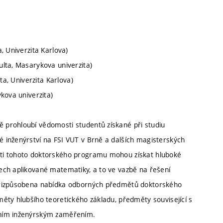
, Univerzita Karlova)
lta, Masarykova univerzita)
ta, Univerzita Karlova)
kova univerzita)
 prohloubí vědomosti studentů získané při studiu
 inženýrství na FSI VUT v Brně a dalších magisterských
ti tohoto doktorského programu mohou získat hluboké
ech aplikované matematiky, a to ve vazbě na řešení
 přizpůsobena nabídka odborných předmětů doktorského
ěty hlubšího teoretického základu, předměty související s
lním inženýrským zaměřením.