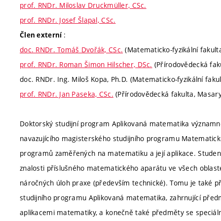
prof. RNDr. Miloslav Druckmüller, CSc.
prof. RNDr. Josef Šlapal, CSc.
:
Člen externí
doc. RNDr. Tomáš Dvořák, CSc.
(Matematicko-fyzikální fakulta
prof. RNDr. Roman Šimon Hilscher, DSc.
(Přírodovědecká faku
doc. RNDr. Ing. Miloš Kopa, Ph.D. (Matematicko-fyzikální fakul
prof. RNDr. Jan Paseka, CSc.
(Přírodovědecká fakulta, Masary
Doktorský studijní program Aplikovaná matematika významně
navazujícího magisterského studijního programu Matematické
programů zaměřených na matematiku a její aplikace. Studen
znalosti příslušného matematického aparátu ve všech oblast
náročných úloh praxe (především technické). Tomu je také
studijního programu Aplikovaná matematika, zahrnující předm
aplikacemi matematiky, a konečně také předměty se speciá