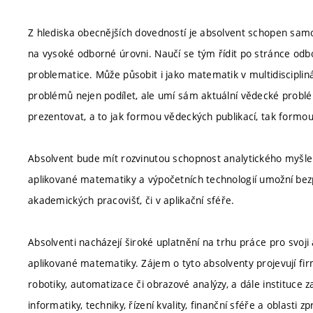
Z hlediska obecnějších dovedností je absolvent schopen sam
na vysoké odborné úrovni. Naučí se tým řídit po stránce odbo
problematice. Může působit i jako matematik v multidiscipli
problémů nejen podílet, ale umí sám aktuální vědecké probl
prezentovat, a to jak formou vědeckých publikací, tak form
Absolvent bude mít rozvinutou schopnost analytického myšlen
aplikované matematiky a výpočetních technologií umožní be
akademických pracovišť, či v aplikační sféře.
Absolventi nacházejí široké uplatnění na trhu práce pro svoj
aplikované matematiky. Zájem o tyto absolventy projevují fi
robotiky, automatizace či obrazové analýzy, a dále instituce
informatiky, techniky, řízení kvality, finanční sféře a oblasti