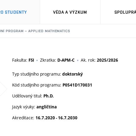
RO STUDENTY
VĚDA A VÝZKUM
SPOLUPRÁ
JNÍ PROGRAM – APPLIED MATHEMATICS
Fakulta:
Zkratka:
Ak. rok:
FSI
D-APM-C
2025/2026
Typ studijního programu:
doktorský
Kód studijního programu:
P0541D170031
Udělovaný titul:
Ph.D.
Jazyk výuky:
angličtina
Akreditace:
16.7.2020 - 16.7.2030