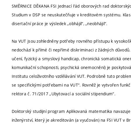
SMĚRNICE DĚKANA FSI Jednací řád oborových rad doktorských
Studium v DSP se neuskutečňuje v kreditovém systému. Klasif
disertační práce je výsledek „obhájil“, „neobhájil“.
Na VUT jsou zohledněny potřeby rovného přístupu k vysokoško
nedochází k přímé či nepřímé diskriminaci z žádných důvodů.
učení, fyzický a smyslový handicap, chronická somatická one
komunikační schopnosti, psychická onemocnění) je poskytová
Institutu celoživotního vzdělávání VUT. Podrobně tuto proble
se specifickými potřebami na VUT“. Rovněž je vytvořen funkčn
rektora č. 71/2017 „Ubytovací a sociální stipendium“.
Doktorský studijní program Aplikovaná matematika navazuje 
inženýrství, který je akreditován (a vyučován) na FSI VUT v B