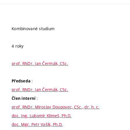
Kombinované studium
4 roky
prof. RNDr. Jan Čermák, CSc.
:
Předseda
prof. RNDr. Jan Čermák, CSc.
:
Člen interní
prof. RNDr. Miroslav Doupovec, CSc., dr. h. c.
doc. Ing. Lubomír Klimeš, Ph.D.
doc. Mgr. Petr Vašík, Ph.D.