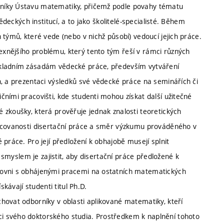
vníky Ústavu matematiky, přičemž podle povahy tématu
ědeckých institucí, a to jako školitelé-specialisté. Během
 týmů, které vede (nebo v nichž působí) vedoucí jejich práce.
xnějšího problému, který tento tým řeší v rámci různých
ákladním zásadám vědecké práce, především vytváření
h, a prezentaci výsledků své vědecké práce na seminářích či
ními pracovišti, kde studenti mohou získat další užitečné
 zkoušky, která prověřuje jednak znalosti teoretických
racovanosti disertační práce a směr výzkumu prováděného v
práce. Pro její předložení k obhajobě musejí splnit
ž smyslem je zajistit, aby disertační práce předložené k
rovni s obhájenými pracemi na ostatních matematických
skávají studenti titul Ph.D.
hovat odborníky v oblasti aplikované matematiky, kteří
i svého doktorského studia. Prostředkem k naplnění tohoto