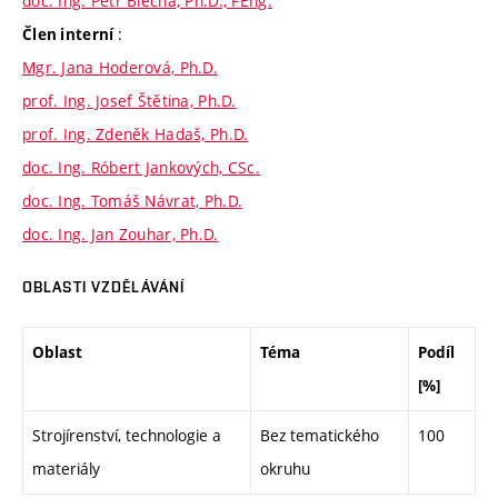
doc. Ing. Petr Blecha, Ph.D., FEng.
:
Člen interní
Mgr. Jana Hoderová, Ph.D.
prof. Ing. Josef Štětina, Ph.D.
prof. Ing. Zdeněk Hadaš, Ph.D.
doc. Ing. Róbert Jankových, CSc.
doc. Ing. Tomáš Návrat, Ph.D.
doc. Ing. Jan Zouhar, Ph.D.
OBLASTI VZDĚLÁVÁNÍ
Oblast
Téma
Podíl
[%]
Strojírenství, technologie a
Bez tematického
100
materiály
okruhu