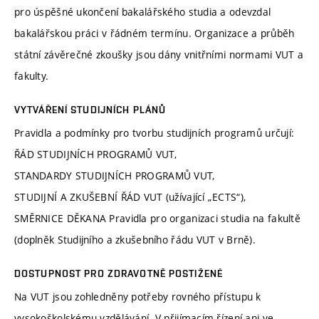
pro úspěšné ukončení bakalářského studia a odevzdal
bakalářskou práci v řádném termínu. Organizace a průběh
státní závěrečné zkoušky jsou dány vnitřními normami VUT a
fakulty.
VYTVÁŘENÍ STUDIJNÍCH PLÁNŮ
Pravidla a podmínky pro tvorbu studijních programů určují:
ŘÁD STUDIJNÍCH PROGRAMŮ VUT,
STANDARDY STUDIJNÍCH PROGRAMŮ VUT,
STUDIJNÍ A ZKUŠEBNÍ ŘÁD VUT (užívající „ECTS“),
SMĚRNICE DĚKANA Pravidla pro organizaci studia na fakultě
(doplněk Studijního a zkušebního řádu VUT v Brně).
DOSTUPNOST PRO ZDRAVOTNĚ POSTIŽENÉ
Na VUT jsou zohledněny potřeby rovného přístupu k
vysokoškolskému vzdělávání. V přijímacím řízení ani ve