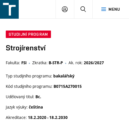
FSI
PŘIHLÁŠENÍ
HLEDAT
MENU
VUT
v
Brně
STUDIJNÍ PROGRAM
Strojírenství
Fakulta:
Zkratka:
Ak. rok:
FSI
B-STR-P
2026/2027
Typ studijního programu:
bakalářský
Kód studijního programu:
B0715A270015
Udělovaný titul:
Bc.
Jazyk výuky:
čeština
Akreditace:
18.2.2020 - 18.2.2030