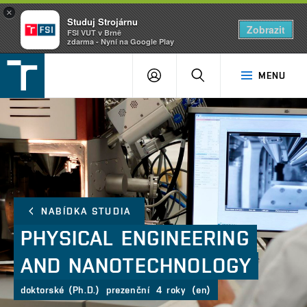
×
Studuj Strojárnu
Zobrazit
FSI VUT v Brně
zdarma - Nyní na Google Play
FSI
PŘIHLÁŠENÍ
HLEDAT
MENU
VUT
v
Brně
NABÍDKA STUDIA
PHYSICAL
ENGINEERING
AND
NANOTECHNOLOGY
doktorské (Ph.D.)
prezenční
4 roky
(en)