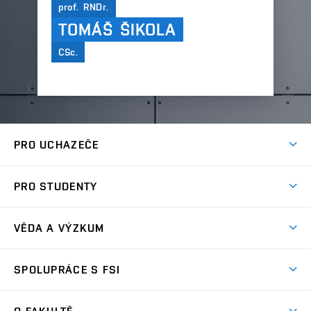
prof. RNDr.
TOMÁŠ ŠIKOLA
CSc.
PRO UCHAZEČE
Studuj strojní inženýrství
PRO STUDENTY
Nabídka studia
Předměty
Ambasadoři studia
VĚDA A VÝZKUM
Studijní programy
Přijímačky
Věda a výzkum na FSI
Studijní předpisy
SPOLUPRÁCE S FSI
Zápisy
Úspěchy výzkumu
Časový plán studia
Často kladené dotazy
Firemní spolupráce
Oblasti výzkumu