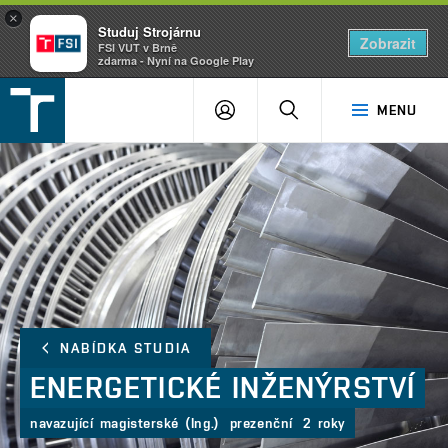
×
Studuj Strojárnu
Zobrazit
FSI VUT v Brně
zdarma - Nyní na Google Play
FSI
PŘIHLÁŠENÍ
HLEDAT
MENU
VUT
v
Brně
NABÍDKA STUDIA
ENERGETICKÉ
INŽENÝRSTVÍ
navazující magisterské (Ing.)
prezenční
2 roky