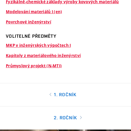
Fyzikálně-chemické základy výroby kovových materiálů
Modelování materiálů I (en)
Povrchové inženýrství
VOLITELNÉ PŘEDMĚTY
MKP v inženýrských výpočtech I
Kapitoly z materiálového inženýrství
Průmyslový projekt (N-MTI)
1. ROČNÍK
2. ROČNÍK