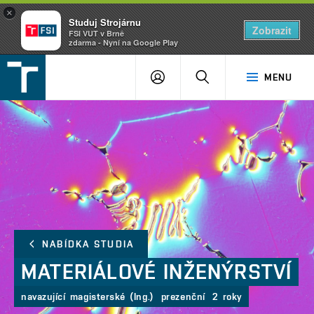
×
Studuj Strojárnu
Zobrazit
FSI VUT v Brně
zdarma - Nyní na Google Play
FSI
PŘIHLÁŠENÍ
HLEDAT
MENU
VUT
v
Brně
NABÍDKA STUDIA
MATERIÁLOVÉ
INŽENÝRSTVÍ
navazující magisterské (Ing.)
prezenční
2 roky