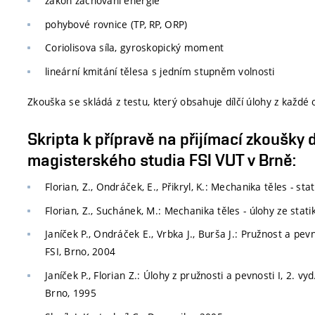
zákon zachování energie
pohybové rovnice (TP, RP, ORP)
Coriolisova síla, gyroskopický moment
lineární kmitání tělesa s jedním stupněm volnosti
Zkouška se skládá z testu, který obsahuje dílčí úlohy z každé o
Skripta k přípravě na přijímací zkoušky 
magisterského studia FSI VUT v Brně:
Florian, Z., Ondráček, E., Přikryl, K.: Mechanika těles - sta
Florian, Z., Suchánek, M.: Mechanika těles - úlohy ze stati
Janíček P., Ondráček E., Vrbka J., Burša J.: Pružnost a pevn
FSI, Brno, 2004
Janíček P., Florian Z.: Úlohy z pružnosti a pevnosti I, 2. vyd
Brno, 1995