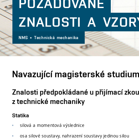
POŽADOVANÉ
ZNALOSTI A VZOR
NMS ▪ Technická mechanika
Navazující magisterské studiu
Znalosti předpokládané u přijímací zko
z technické mechaniky
Statika
silová a momentová výslednice
osa silové soustavy, nahrazení soustavy jedinou silou