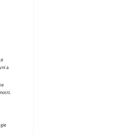
ké
vní a
ie
nosti.
rgie