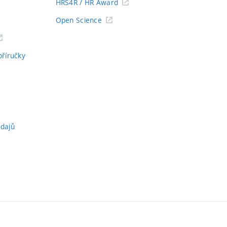
HRS4R / HR Award
Open Science
příručky
údajů