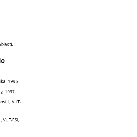
blasti.
do
tika, 1995
ky, 1997
ost I, VUT-
., VUT-FSI,