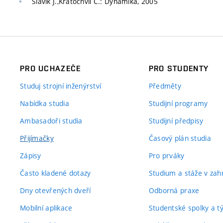
Slavík J.,Kratochvíl C.: Dynamika, 2005
PRO UCHAZEČE
PRO STUDENTY
Studuj strojní inženýrství
Předměty
Nabídka studia
Studijní programy
Ambasadoři studia
Studijní předpisy
Přijímačky
Časový plán studia
Zápisy
Pro prváky
Často kladené dotazy
Studium a stáže v zahr
Dny otevřených dveří
Odborná praxe
Mobilní aplikace
Studentské spolky a 