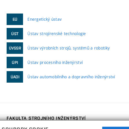
Energetický ústav
EÚ
Ústav strojírenské technologie
ÚST
Ústav výrobních strojů, systémů a robotiky
ÚVSSR
Ústav procesního inženýrství
ÚPI
Ústav automobilního a dopravního inženýrství
ÚADI
FAKULTA STROJNÍHO INŽENÝRSTVÍ
VYSOKÉ UČENÍ TECHNICKÉ V BRNĚ