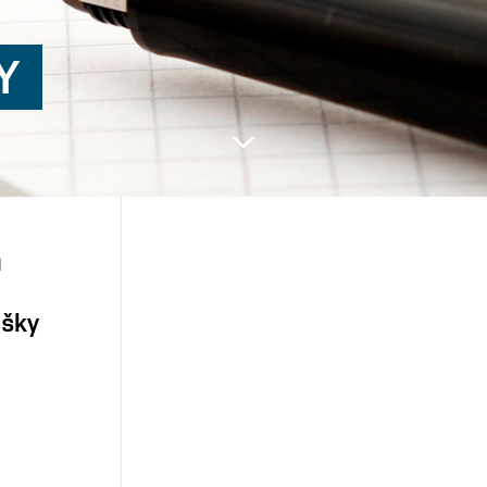
Y
Next
m
ušky