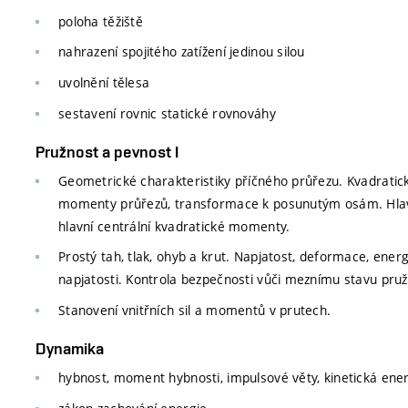
poloha těžiště
nahrazení spojitého zatížení jedinou silou
uvolnění tělesa
sestavení rovnic statické rovnováhy
Pružnost a pevnost I
Geometrické charakteristiky příčného průřezu. Kvadratic
momenty průřezů, transformace k posunutým osám. Hla
hlavní centrální kvadratické momenty.
Prostý tah, tlak, ohyb a krut. Napjatost, deformace, energ
napjatosti. Kontrola bezpečnosti vůči meznímu stavu pruž
Stanovení vnitřních sil a momentů v prutech.
Dynamika
hybnost, moment hybnosti, impulsové věty, kinetická ene