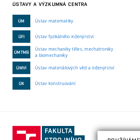
ÚSTAVY A VÝZKUMNÁ CENTRA
Ústav matematiky
ÚM
Ústav fyzikálního inženýrství
ÚFI
Ústav mechaniky těles, mechatroniky
ÚMTMB
a biomechaniky
Ústav materiálových věd a inženýrství
ÚMVI
Ústav konstruování
ÚK
Fakulta
strojního