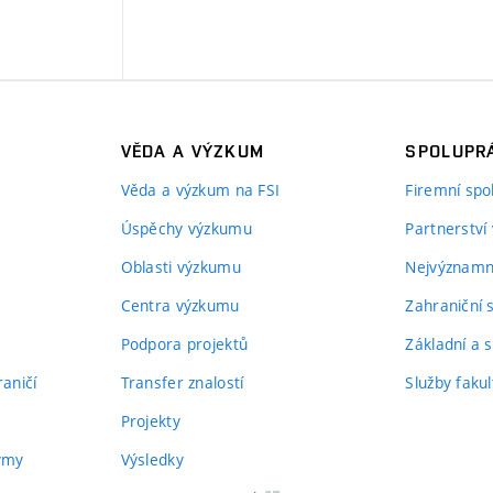
VĚDA A VÝZKUM
SPOLUPRÁ
Věda a výzkum na FSI
Firemní spo
Úspěchy výzkumu
Partnerství
Oblasti výzkumu
Nejvýznamně
Centra výzkumu
Zahraniční 
Podpora projektů
Základní a s
aničí
Transfer znalostí
Služby fakul
Projekty
týmy
Výsledky