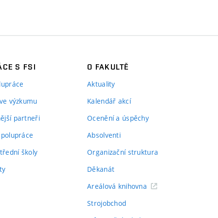
CE S FSI
O FAKULTĚ
lupráce
Aktuality
 ve výzkumu
Kalendář akcí
jší partneři
Ocenění a úspěchy
spolupráce
Absolventi
třední školy
Organizační struktura
ty
Děkanát
Areálová knihovna
Strojobchod