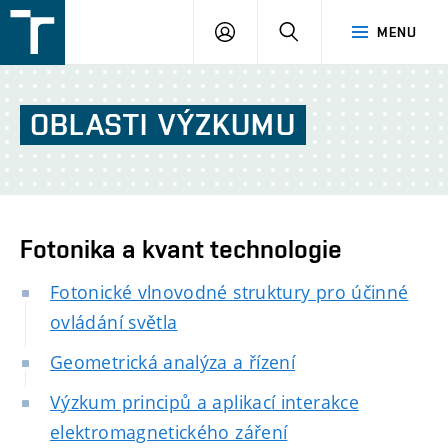
FSI
PŘIHLÁŠENÍ
HLEDAT
MENU
VUT
v
Brně
OBLASTI
VÝZKUMU
Fotonika a kvant technologie
Fotonické vlnovodné struktury pro účinné
ovládání světla
Geometrická analýza a řízení
Výzkum principů a aplikací interakce
elektromagnetického záření