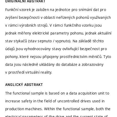
ORIGINÁLNÍ ABSTRAKT
Funkční vzorek je založen na jednotce pro snímání dat pro
zvýšení bezepčnosti v oblasti neřízených pohonů využivaných
v rámci výrobních strojů. V rámci funkčního vzorku jsou
jednak měřeny elektrické parametry pohonu, jednak aktuální
stav stykačů (stav sepnuto / vypnuto). Na základě těchto
údajů jsou vyhodnocovány stavy ovlivňující bezpečnost pro
pohony, které nejsou připojeny prostřednictvím měničů. Tyto
data jsou následně ukládány do databáze a zobrazovány
v prostředí virtuální reality.
ANGLICKÝ ABSTRAKT
The functional sample is based on a data acquisition unit to
increase safety in the field of uncontrolled drives used in
production machines. Within the functional sample, both the
electrical parameters of the drive and the current state of