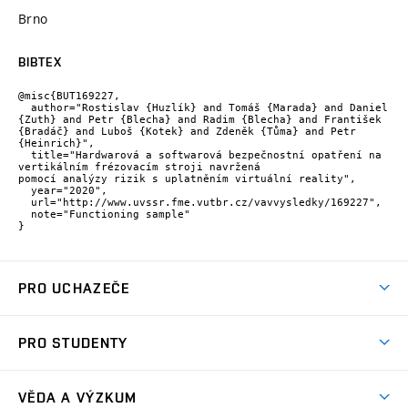
Brno
BIBTEX
@misc{BUT169227,

  author="Rostislav {Huzlík} and Tomáš {Marada} and Daniel 
{Zuth} and Petr {Blecha} and Radim {Blecha} and František 
{Bradáč} and Luboš {Kotek} and Zdeněk {Tůma} and Petr 
{Heinrich}",

  title="Hardwarová a softwarová bezpečnostní opatření na 
vertikálním frézovacím stroji navržená

pomocí analýzy rizik s uplatněním virtuální reality",

  year="2020",

  url="http://www.uvssr.fme.vutbr.cz/vavvysledky/169227",

  note="Functioning sample"

}
PRO UCHAZEČE
Studuj strojní inženýrství
PRO STUDENTY
Nabídka studia
Předměty
Ambasadoři studia
VĚDA A VÝZKUM