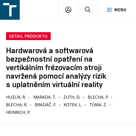
FSI
PŘIHLÁŠENÍ
HLEDAT
MENU
VUT
v
Brně
DETAIL PRODUKTU
Hardwarová a softwarová
bezpečnostní opatření na
vertikálním frézovacím stroji
navržená pomocí analýzy rizik
s uplatněním virtuální reality
HUZLÍK, R.
MARADA, T.
ZUTH, D.
BLECHA, P.
BLECHA, R.
BRADÁČ, F.
KOTEK, L.
TŮMA, Z.
HEINRICH, P.