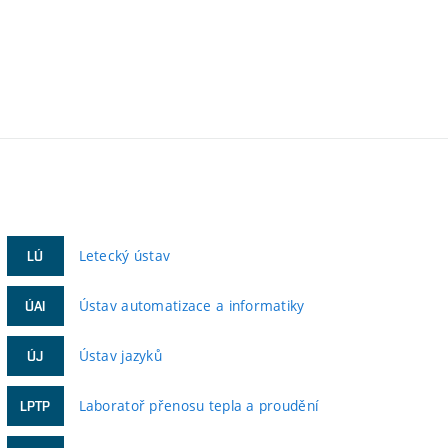
Letecký ústav
LÚ
Ústav automatizace a informatiky
ÚAI
Ústav jazyků
ÚJ
Laboratoř přenosu tepla a proudění
LPTP