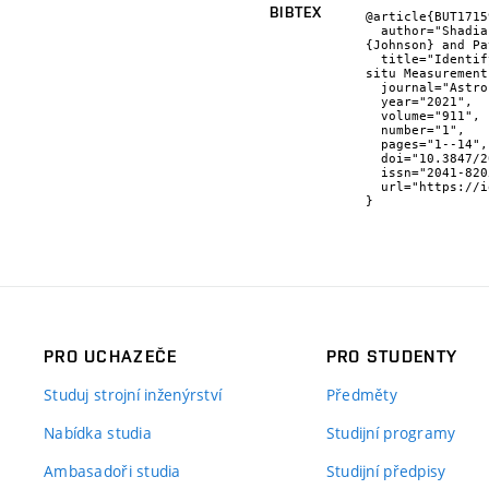
BIBTEX
@article{BUT1715
  author="Shadia Rifai {Habbal} and Miloslav {Druckmüller} and Alzate {Nathalia} and Adalbert {Ding} and Judd 
{Johnson} and Pa
  title="Identifying the Coronal Source Regions of Solar Wind Streams from Total Solar Eclipse Observations and in 
situ Measurement
  journal="Astrophysical Journal Letters",

  year="2021",

  volume="911",

  number="1",

  pages="1--14",

  doi="10.3847/2041-8213/abe775",

  issn="2041-8205",

  url="https://iopscience.iop.org/article/10.3847/2041-8213/abe775/pdf"

}
PRO UCHAZEČE
PRO STUDENTY
Studuj strojní inženýrství
Předměty
Nabídka studia
Studijní programy
Ambasadoři studia
Studijní předpisy