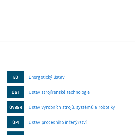
Energetický ústav
EÚ
Ústav strojírenské technologie
ÚST
Ústav výrobních strojů, systémů a robotiky
ÚVSSR
Ústav procesního inženýrství
ÚPI