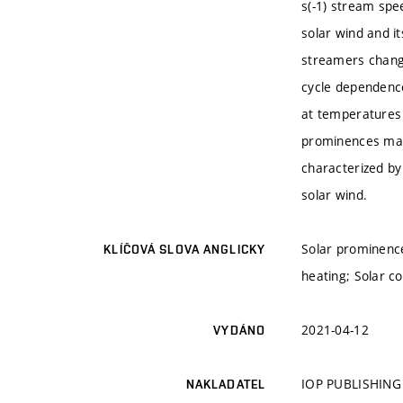
s(-1) stream spee
solar wind and it
streamers change
cycle dependence
at temperatures 
prominences magn
characterized by
solar wind.
Solar prominences
KLÍČOVÁ SLOVA ANGLICKY
heating; Solar c
2021-04-12
VYDÁNO
IOP PUBLISHING
NAKLADATEL