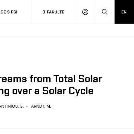
CE S FSI
O FAKULTĚ
EN
PŘIHLÁŠENÍ
HLEDAT
reams from Total Solar
g over a Solar Cycle
NTINIOU, S.
ARNDT, M.