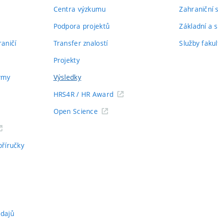
Centra výzkumu
Zahraniční 
Podpora projektů
Základní a s
aničí
Transfer znalostí
Služby fakul
Projekty
týmy
Výsledky
HRS4R / HR Award
Open Science
příručky
údajů