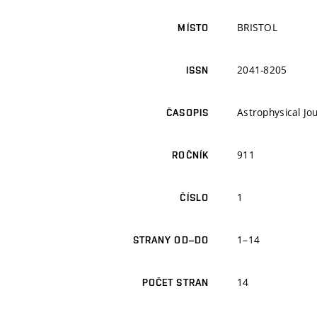
BRISTOL
MÍSTO
2041-8205
ISSN
Astrophysical Jo
ČASOPIS
911
ROČNÍK
1
ČÍSLO
1–14
STRANY OD–DO
14
POČET STRAN