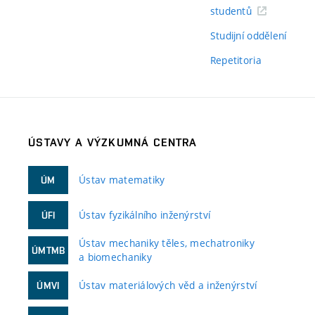
studentů
Studijní oddělení
Repetitoria
ÚSTAVY A VÝZKUMNÁ CENTRA
Ústav matematiky
ÚM
Ústav fyzikálního inženýrství
ÚFI
Ústav mechaniky těles, mechatroniky
ÚMTMB
a biomechaniky
Ústav materiálových věd a inženýrství
ÚMVI