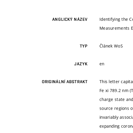
Identifying the 
ANGLICKÝ NÁZEV
Measurements Ex
Článek WoS
TYP
en
JAZYK
This letter capit
ORIGINÁLNÍ ABSTRAKT
Fe xi 789.2 nm (
charge state an
source regions o
invariably assoc
expanding corona