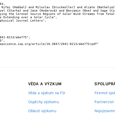
93,

vel {Štarha} and Jana {Hoderová} and Benjamin {Boe} and Sage {Co
s Extending over a Solar Cycle",

VĚDA A VÝZKUM
SPOLUPRÁ
Věda a výzkum na FSI
Firemní spo
Úspěchy výzkumu
Partnerství
Oblasti výzkumu
Nejvýznamně