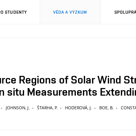
RO STUDENTY
VĚDA A VÝZKUM
SPOLUPRÁ
urce Regions of Solar Wind St
in situ Measurements Extendin
JOHNSON, J.
ŠTARHA, P.
HODEROVÁ, J.
BOE, B.
CONSTA