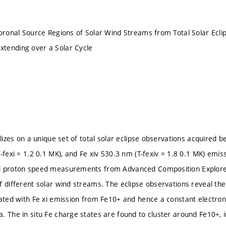
Coronal Source Regions of Solar Wind Streams from Total Solar Ecli
tending over a Solar Cycle
alizes on a unique set of total solar eclipse observations acquired 
T-fexi = 1.2 0.1 MK), and Fe xiv 530.3 nm (T-fexiv = 1.8 0.1 MK) emi
d proton speed measurements from Advanced Composition Explore
f different solar wind streams. The eclipse observations reveal the
iated with Fe xi emission from Fe10+ and hence a constant electron 
. The in situ Fe charge states are found to cluster around Fe10+,