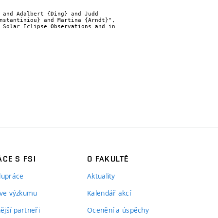
nstantiniou} and Martina {Arndt}",

CE S FSI
O FAKULTĚ
lupráce
Aktuality
 ve výzkumu
Kalendář akcí
jší partneři
Ocenění a úspěchy