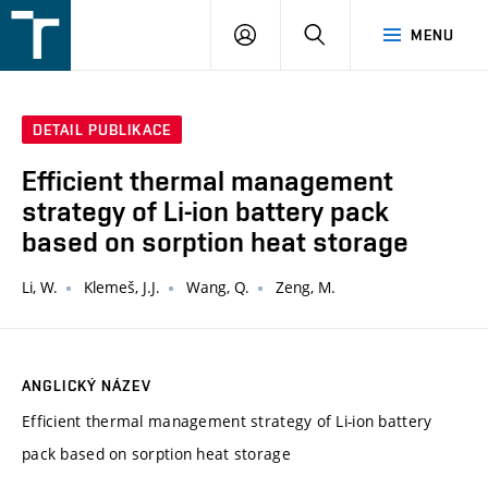
FSI
PŘIHLÁŠENÍ
HLEDAT
MENU
VUT
v
Brně
DETAIL PUBLIKACE
Efficient thermal management
strategy of Li-ion battery pack
based on sorption heat storage
Li, W.
Klemeš, J.J.
Wang, Q.
Zeng, M.
ANGLICKÝ NÁZEV
Efficient thermal management strategy of Li-ion battery
pack based on sorption heat storage