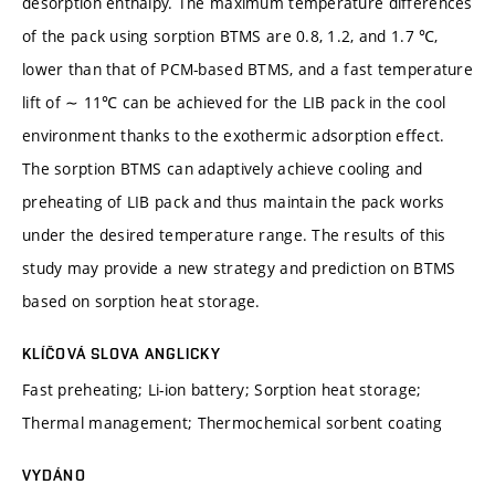
desorption enthalpy. The maximum temperature differences
of the pack using sorption BTMS are 0.8, 1.2, and 1.7 ℃,
lower than that of PCM-based BTMS, and a fast temperature
lift of ∼ 11℃ can be achieved for the LIB pack in the cool
environment thanks to the exothermic adsorption effect.
The sorption BTMS can adaptively achieve cooling and
preheating of LIB pack and thus maintain the pack works
under the desired temperature range. The results of this
study may provide a new strategy and prediction on BTMS
based on sorption heat storage.
KLÍČOVÁ SLOVA ANGLICKY
Fast preheating; Li-ion battery; Sorption heat storage;
Thermal management; Thermochemical sorbent coating
VYDÁNO