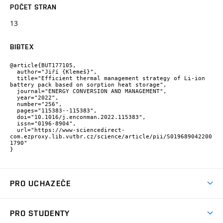
POČET STRAN
13
BIBTEX
@article{BUT177105,

  author="Jiří {Klemeš}",

  title="Efficient thermal management strategy of Li-ion 
battery pack based on sorption heat storage",

  journal="ENERGY CONVERSION AND MANAGEMENT",

  year="2022",

  number="256",

  pages="115383--115383",

  doi="10.1016/j.enconman.2022.115383",

  issn="0196-8904",

  url="https://www-sciencedirect-
com.ezproxy.lib.vutbr.cz/science/article/pii/S019689042200
1790"

}
PRO UCHAZEČE
Studuj strojní inženýrství
PRO STUDENTY
Nabídka studia