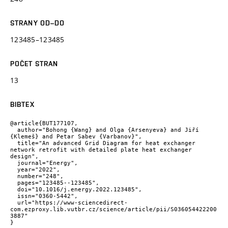
STRANY OD–DO
123485–123485
POČET STRAN
13
BIBTEX
@article{BUT177107,

  author="Bohong {Wang} and Olga {Arsenyeva} and Jiří 
{Klemeš} and Petar Sabev {Varbanov}",

  title="An advanced Grid Diagram for heat exchanger 
network retrofit with detailed plate heat exchanger 
design",

  journal="Energy",

  year="2022",

  number="248",

  pages="123485--123485",

  doi="10.1016/j.energy.2022.123485",

  issn="0360-5442",

  url="https://www-sciencedirect-
com.ezproxy.lib.vutbr.cz/science/article/pii/S036054422200
3887"

}