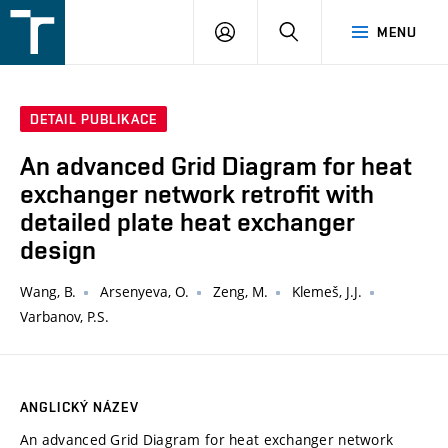
FSI
PŘIHLÁŠENÍ
HLEDAT
MENU
VUT
v
Brně
DETAIL PUBLIKACE
An advanced Grid Diagram for heat
exchanger network retrofit with
detailed plate heat exchanger
design
Wang, B.
Arsenyeva, O.
Zeng, M.
Klemeš, J.J.
Varbanov, P.S.
ANGLICKÝ NÁZEV
An advanced Grid Diagram for heat exchanger network