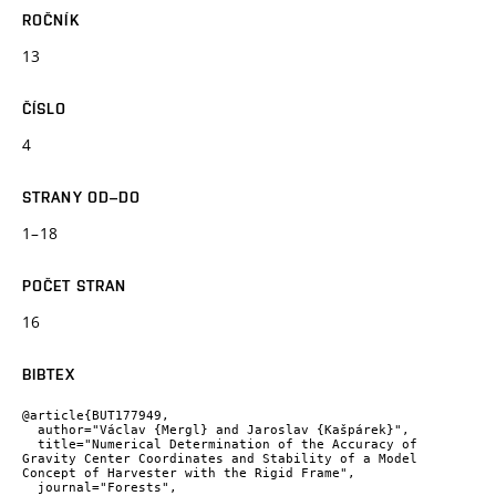
ROČNÍK
13
ČÍSLO
4
STRANY OD–DO
1–18
POČET STRAN
16
BIBTEX
@article{BUT177949,

  author="Václav {Mergl} and Jaroslav {Kašpárek}",

  title="Numerical Determination of the Accuracy of 
Gravity Center Coordinates and Stability of a Model 
Concept of Harvester with the Rigid Frame",

  journal="Forests",
