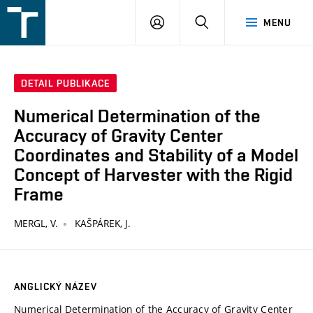
FSI
PŘIHLÁŠENÍ
HLEDAT
MENU
VUT
v
Brně
DETAIL PUBLIKACE
Numerical Determination of the
Accuracy of Gravity Center
Coordinates and Stability of a Model
Concept of Harvester with the Rigid
Frame
MERGL, V.
KAŠPÁREK, J.
ANGLICKÝ NÁZEV
Numerical Determination of the Accuracy of Gravity Center