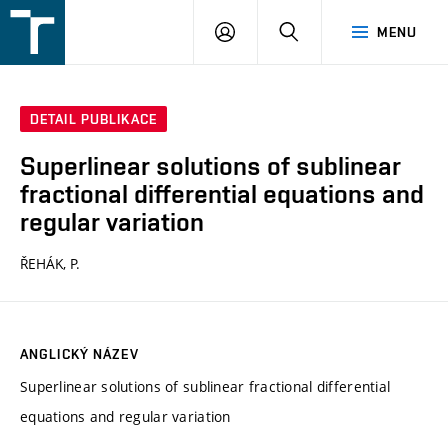
FSI
PŘIHLÁŠENÍ
HLEDAT
MENU
VUT
v
Brně
DETAIL PUBLIKACE
Superlinear solutions of sublinear
fractional differential equations and
regular variation
ŘEHÁK, P.
ANGLICKÝ NÁZEV
Superlinear solutions of sublinear fractional differential
equations and regular variation