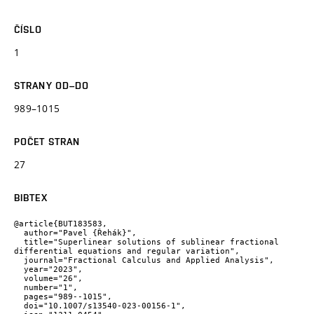
ČÍSLO
1
STRANY OD–DO
989–1015
POČET STRAN
27
BIBTEX
@article{BUT183583,

  author="Pavel {Řehák}",

  title="Superlinear solutions of sublinear fractional 
differential equations and regular variation",

  journal="Fractional Calculus and Applied Analysis",

  year="2023",

  volume="26",

  number="1",

  pages="989--1015",

  doi="10.1007/s13540-023-00156-1",
