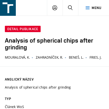
FSI
PŘIHLÁŠENÍ
HLEDAT
MENU
VUT
v
Brně
DETAIL PUBLIKACE
Analysis of spherical chips after
grinding
MOURALOVÁ, K.
ZAHRADNÍČEK, R.
BENEŠ, L.
FRIES, J.
ANGLICKÝ NÁZEV
Analysis of spherical chips after grinding
TYP
Článek WoS