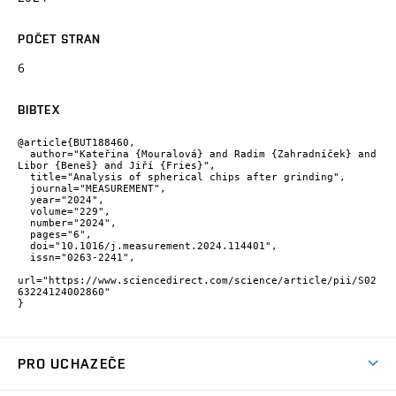
POČET STRAN
6
BIBTEX
@article{BUT188460,

  author="Kateřina {Mouralová} and Radim {Zahradníček} and 
Libor {Beneš} and Jiří {Fries}",

  title="Analysis of spherical chips after grinding",

  journal="MEASUREMENT",

  year="2024",

  volume="229",

  number="2024",

  pages="6",

  doi="10.1016/j.measurement.2024.114401",

  issn="0263-2241",

url="https://www.sciencedirect.com/science/article/pii/S02
63224124002860"

}
PRO UCHAZEČE