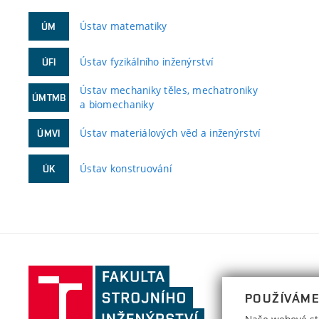
Ústav matematiky
ÚM
Ústav fyzikálního inženýrství
ÚFI
Ústav mechaniky těles, mechatroniky
ÚMTMB
a biomechaniky
Ústav materiálových věd a inženýrství
ÚMVI
Ústav konstruování
ÚK
Fakulta
strojního
POUŽÍVÁME
inženýrství,