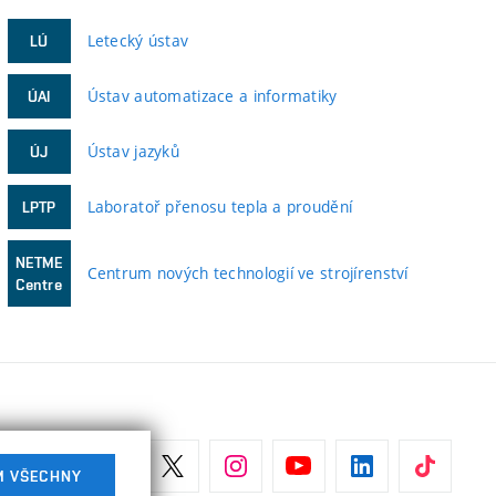
Letecký ústav
LÚ
Ústav automatizace a informatiky
ÚAI
Ústav jazyků
ÚJ
Laboratoř přenosu tepla a proudění
LPTP
NETME
Centrum nových technologií ve strojírenství
Centre
M VŠECHNY