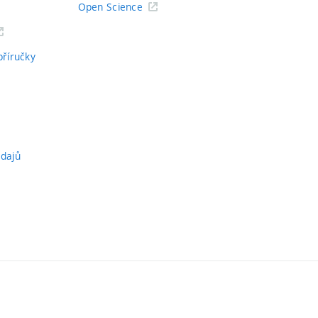
Open Science
příručky
údajů