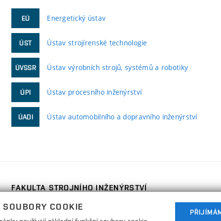
Energetický ústav
EÚ
Ústav strojírenské technologie
ÚST
Ústav výrobních strojů, systémů a robotiky
ÚVSSR
Ústav procesního inženýrství
ÚPI
Ústav automobilního a dopravního inženýrství
ÚADI
FAKULTA STROJNÍHO INŽENÝRSTVÍ
VYSOKÉ UČENÍ TECHNICKÉ V BRNĚ
 SOUBORY COOKIE
Technická 2896/2
PŘIJÍMÁ
www.fme.vutbr.cz