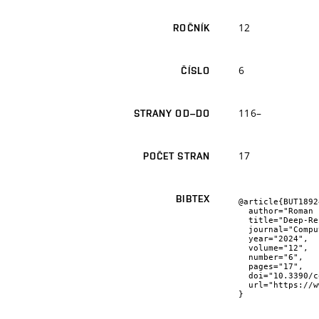
12
ROČNÍK
6
ČÍSLO
116–
STRANY OD–DO
17
POČET STRAN
BIBTEX
@article{BUT1892
  author="Roman {Parák} and Jakub {Kůdela} and Radomil {Matoušek} and Martin {Juříček}",

  title="Deep-Reinforcement-Learning-Based Motion Planning for a Wide Range of Robotic Structures",

  journal="Computation",

  year="2024",

  volume="12",

  number="6",

  pages="17",

  doi="10.3390/computation12060116",

  url="https://www.mdpi.com/2079-3197/12/6/116"

}