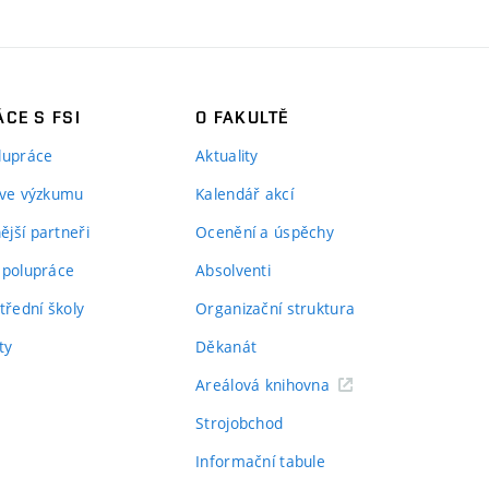
CE S FSI
O FAKULTĚ
lupráce
Aktuality
 ve výzkumu
Kalendář akcí
jší partneři
Ocenění a úspěchy
spolupráce
Absolventi
třední školy
Organizační struktura
ty
Děkanát
Areálová knihovna
Strojobchod
Informační tabule