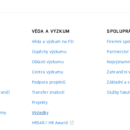
VĚDA A VÝZKUM
SPOLUPRÁ
Věda a výzkum na FSI
Firemní spo
Úspěchy výzkumu
Partnerství
Oblasti výzkumu
Nejvýznamně
Centra výzkumu
Zahraniční 
Podpora projektů
Základní a s
aničí
Transfer znalostí
Služby fakul
Projekty
týmy
Výsledky
HRS4R / HR Award