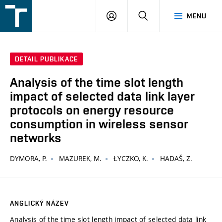
FSI
PŘIHLÁŠENÍ
HLEDAT
MENU
VUT
v
Brně
DETAIL PUBLIKACE
Analysis of the time slot length
impact of selected data link layer
protocols on energy resource
consumption in wireless sensor
networks
DYMORA, P.
MAZUREK, M.
ŁYCZKO, K.
HADAŠ, Z.
ANGLICKÝ NÁZEV
Analysis of the time slot length impact of selected data link