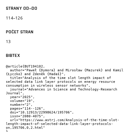
STRANY OD–DO
114–126
POČET STRAN
13
BIBTEX
@article{BUT194102,

  author="Paweł {Dymora} and Mirosław {Mazurek} and Kamil 
{Łyczko} and Zdeněk {Hadaš}",

  title="Analysis of the time slot length impact of 
selected data link layer protocols on energy resource 
consumption in wireless sensor networks",

  journal="Advances in Science and Technology-Research 
Journal",

  year="2025",

  volume="19",

  number="2",

  pages="114--126",

  doi="10.12913/22998624/195706",

  issn="2080-4075",

  url="https://www.astrj.com/Analysis-of-the-time-slot-
length-impact-of-selected-data-link-layer-protocols-
on,195706,0,2.html"

}