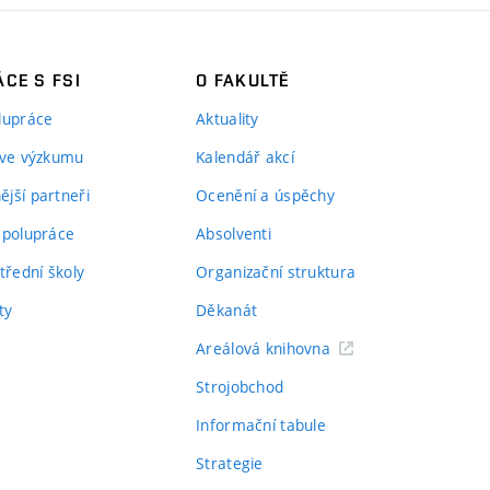
CE S FSI
O FAKULTĚ
lupráce
Aktuality
 ve výzkumu
Kalendář akcí
jší partneři
Ocenění a úspěchy
spolupráce
Absolventi
třední školy
Organizační struktura
ty
Děkanát
Areálová knihovna
Strojobchod
Informační tabule
Strategie