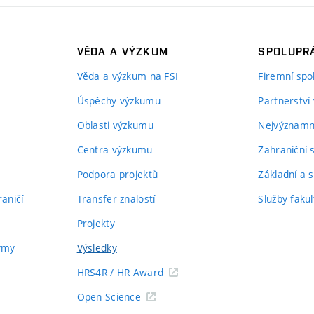
VĚDA A VÝZKUM
SPOLUPRÁ
Věda a výzkum na FSI
Firemní spo
Úspěchy výzkumu
Partnerství
Oblasti výzkumu
Nejvýznamně
Centra výzkumu
Zahraniční 
Podpora projektů
Základní a s
aničí
Transfer znalostí
Služby fakul
Projekty
týmy
Výsledky
HRS4R / HR Award
Open Science