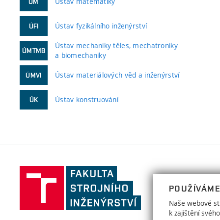
Ústav matematiky
ÚM
Ústav fyzikálního inženýrství
ÚFI
Ústav mechaniky těles, mechatroniky
ÚMTMB
a biomechaniky
Ústav materiálových věd a inženýrství
ÚMVI
Ústav konstruování
ÚK
Fakulta
strojního
POUŽÍVÁME
inženýrství,
Naše webové str
Vysoké
k zajištění své