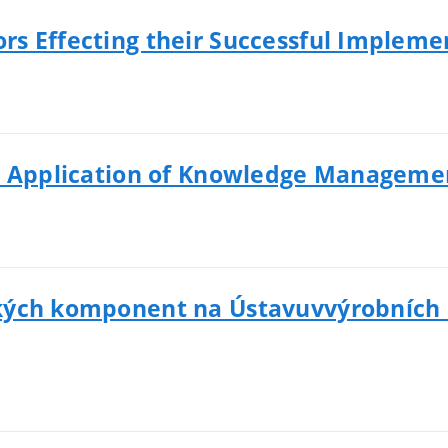
s Effecting their Successful Impleme
h Application of Knowledge Managemen
kých komponent na Ústavuvvýrobních s