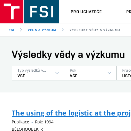
PRO UCHAZEČE
P
FSI
VĚDA A VÝZKUM
VÝSLEDKY VĚDY A VÝZKUMU
Výsledky vědy a výzkumu
Typ výsledků výzkumu
Rok
Prac
VŠE
VŠE
The using of the logistic at the p
Publikace
Rok: 1994
BĚLOHOUBEK, P.