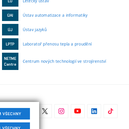
Letecký ústav
LÚ
Ústav automatizace a informatiky
ÚAI
Ústav jazyků
ÚJ
Laboratoř přenosu tepla a proudění
LPTP
NETME
Centrum nových technologií ve strojírenství
Centre
M VŠECHNY
M VŠECHNY