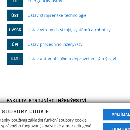
Energetický ústav
EÚ
Ústav strojírenské technologie
ÚST
Ústav výrobních strojů, systémů a robotiky
ÚVSSR
Ústav procesního inženýrství
ÚPI
Ústav automobilního a dopravního inženýrství
ÚADI
FAKULTA STROJNÍHO INŽENÝRSTVÍ
VYSOKÉ UČENÍ TECHNICKÉ V BRNĚ
 SOUBORY COOKIE
PŘIJÍMÁ
Technická 2896/2
www.fme.vutbr.cz
ánky používají základní funkční soubory cookie
616 69 Brno
info@fme.vutbr.cz
ho správného fungování, analytické a marketingové
ODMÍTÁ