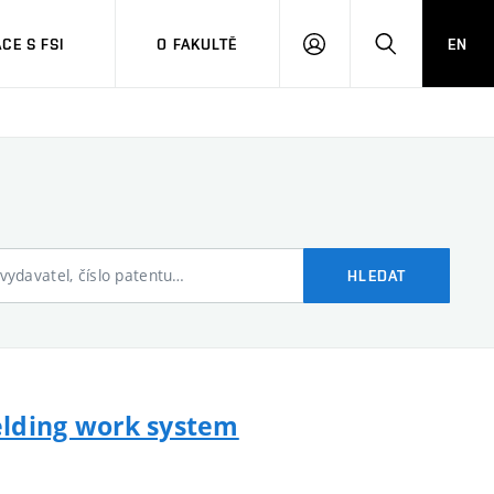
CE S FSI
O FAKULTĚ
EN
PŘIHLÁŠENÍ
HLEDAT
 vydavatel, číslo patentu…
HLEDAT
welding work system