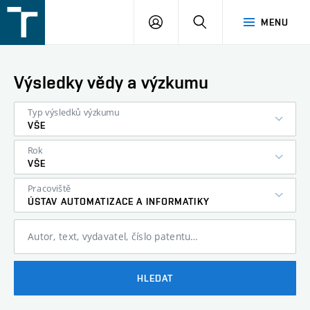
FSI
PŘIHLÁŠENÍ
HLEDAT
MENU
VUT
v
Brně
Výsledky vědy a výzkumu
Typ výsledků výzkumu
VŠE
Rok
VŠE
Pracoviště
ÚSTAV AUTOMATIZACE A INFORMATIKY
Autor, text, vydavatel, číslo patentu…
HLEDAT