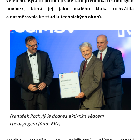
veletrhu. Byla to přitom právě tato přehlídka technických
novinek, která jej jako malého kluka uchvátila
a nasměrovala ke studiu technických oborů.
František Pochylý je dodnes aktivním vědcem
i pedagogem (foto: BVV)