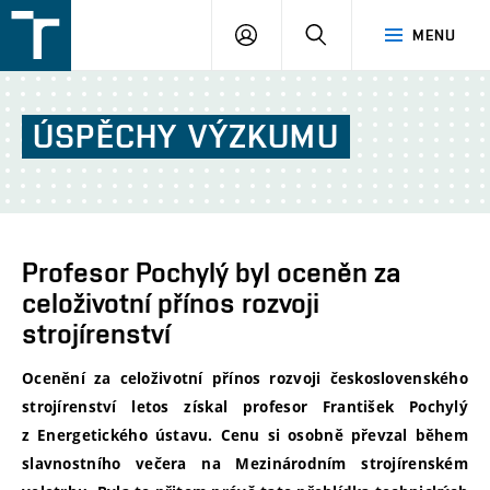
FSI
PŘIHLÁŠENÍ
HLEDAT
MENU
VUT
v
Brně
ÚSPĚCHY
VÝZKUMU
Profesor Pochylý byl oceněn za
celoživotní přínos rozvoji
strojírenství
Ocenění za celoživotní přínos rozvoji československého
strojírenství letos získal profesor František Pochylý
z Energetického ústavu. Cenu si osobně převzal během
slavnostního večera na Mezinárodním strojírenském