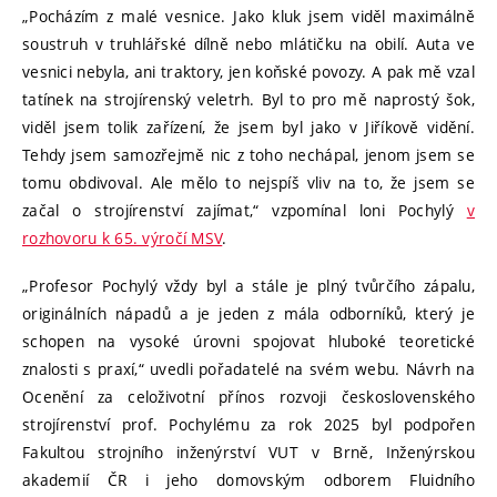
„Pocházím z malé vesnice. Jako kluk jsem viděl maximálně
soustruh v truhlářské dílně nebo mlátičku na obilí. Auta ve
vesnici nebyla, ani traktory, jen koňské povozy. A pak mě vzal
tatínek na strojírenský veletrh. Byl to pro mě naprostý šok,
viděl jsem tolik zařízení, že jsem byl jako v Jiříkově vidění.
Tehdy jsem samozřejmě nic z toho nechápal, jenom jsem se
tomu obdivoval. Ale mělo to nejspíš vliv na to, že jsem se
začal o strojírenství zajímat,“ vzpomínal loni Pochylý
v
rozhovoru k 65. výročí MSV
.
„Profesor Pochylý vždy byl a stále je plný tvůrčího zápalu,
originálních nápadů a je jeden z mála odborníků, který je
schopen na vysoké úrovni spojovat hluboké teoretické
znalosti s praxí,“ uvedli pořadatelé na svém webu. Návrh na
Ocenění za celoživotní přínos rozvoji československého
strojírenství prof. Pochylému za rok 2025 byl podpořen
Fakultou strojního inženýrství VUT v Brně, Inženýrskou
akademií ČR i jeho domovským odborem Fluidního