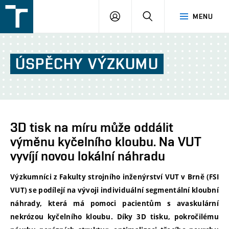
FSI
PŘIHLÁŠENÍ
HLEDAT
MENU
VUT
v
Brně
ÚSPĚCHY
VÝZKUMU
3D tisk na míru může oddálit
výměnu kyčelního kloubu. Na VUT
vyvíjí novou lokální náhradu
Výzkumníci z Fakulty strojního inženýrství VUT v Brně (FSI
VUT) se podílejí na vývoji individuální segmentální kloubní
náhrady, která má pomoci pacientům s avaskulární
nekrózou kyčelního kloubu. Díky 3D tisku, pokročilému