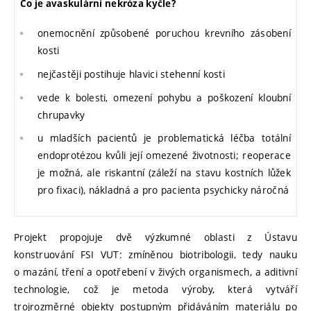
Co je avaskulární nekróza kyčle?
onemocnění způsobené poruchou krevního zásobení
kosti
nejčastěji postihuje hlavici stehenní kosti
vede k bolesti, omezení pohybu a poškození kloubní
chrupavky
u mladších pacientů je problematická léčba totální
endoprotézou kvůli její omezené životnosti; reoperace
je možná, ale riskantní (záleží na stavu kostních lůžek
pro fixaci), nákladná a pro pacienta psychicky náročná
Projekt propojuje dvě výzkumné oblasti z Ústavu
konstruování FSI VUT: zmíněnou biotribologii, tedy nauku
o mazání, tření a opotřebení v živých organismech, a aditivní
technologie, což je metoda výroby, která vytváří
trojrozměrné objekty postupným přidáváním materiálu po