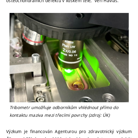
osteochondrálních defektů v lidském těle,” věří Havlas.
Tribometr umožňuje odborníkům vhlédnout přímo do
kontaktu maziva mezi třecími povrchy (zdroj: ÚK)
Výzkum je financován Agenturou pro zdravotnický výzkum