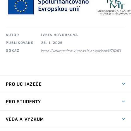
AUTOR
IVETA HOVORKOVÁ
PUBLIKOVÁNO
26. 1. 2026
https://www.tst.fme.vutbr.cz/clanky/clanek/76263
ODKAZ
PRO UCHAZEČE
Studuj strojní inženýrství
PRO STUDENTY
Nabídka studia
Předměty
Ambasadoři studia
VĚDA A VÝZKUM
Studijní programy
Přijímačky