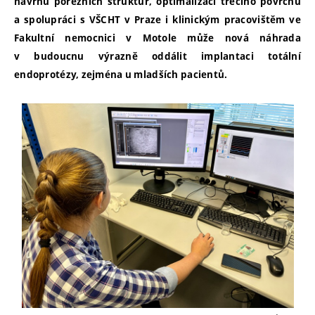
návrhu porézních struktur, optimalizaci třecího povrchu
a spolupráci s VŠCHT v Praze i klinickým pracovištěm ve
Fakultní nemocnici v Motole může nová náhrada
v budoucnu výrazně oddálit implantaci totální
endoprotézy, zejména u mladších pacientů.