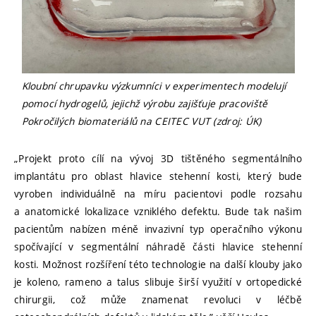
Kloubní chrupavku výzkumníci v experimentech modelují
pomocí hydrogelů
, jejichž výrobu zajišťuje pracoviště
Pokročilých biomateriálů na CEITEC VUT
(zdroj: ÚK)
„Projekt proto cílí na vývoj 3D tištěného segmentálního
implantátu pro oblast hlavice stehenní kosti, který bude
vyroben individuálně na míru pacientovi podle rozsahu
a anatomické lokalizace vzniklého defektu. Bude tak našim
pacientům nabízen méně invazivní typ operačního výkonu
spočívající v segmentální náhradě části hlavice stehenní
kosti. Možnost rozšíření této technologie na další klouby jako
je koleno, rameno a talus slibuje širší využití v ortopedické
chirurgii, což může znamenat revoluci v léčbě