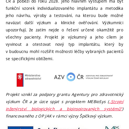
ČR a poběží do roku 2028. Jeho hlavním výstupem má být
funkční vzorek individualizovaného implantátu a metodika
jeho návrhu, výroby a testování, na kterou bude možné
navázat další výzkum a klinické ověřování. Výzkumníci
upozorňují, že zatím nejde o řešení určené okamžitě pro
všechny pacienty. Projekt je výzkumný a jeho cílem je
vyvinout a otestovat nový typ implantátu, který by
v budoucnu mohl rozšířit možnosti léčby vybraných pacientů
se specifickými obtížemi.
Projekt vznikl za podpory grantu Agentury pro zdravotnický
výzkum ČR a je úzce spjat s projektem MEBioSys (
„Strojní
inženýrství biologických a bioinspirovaných systémů“
)
financovaného z OP JAK v rámci výzvy Špičkový výzkum.