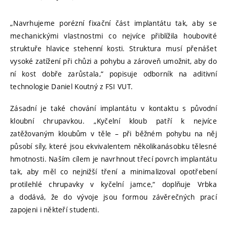
„Navrhujeme porézní fixační část implantátu tak, aby se
mechanickými vlastnostmi co nejvíce přiblížila houbovité
struktuře hlavice stehenní kosti. Struktura musí přenášet
vysoké zatížení při chůzi a pohybu a zároveň umožnit, aby do
ní kost dobře zarůstala,“ popisuje odborník na aditivní
technologie Daniel Koutný z FSI VUT.
Zásadní je také chování implantátu v kontaktu s původní
kloubní chrupavkou. „Kyčelní kloub patří k nejvíce
zatěžovaným kloubům v těle – při běžném pohybu na něj
působí síly, které jsou ekvivalentem několikanásobku tělesné
hmotnosti. Naším cílem je navrhnout třecí povrch implantátu
tak, aby měl co nejnižší tření a minimalizoval opotřebení
protilehlé chrupavky v kyčelní jamce,“ doplňuje Vrbka
a dodává, že do vývoje jsou formou závěrečných prací
zapojeni i někteří studenti.