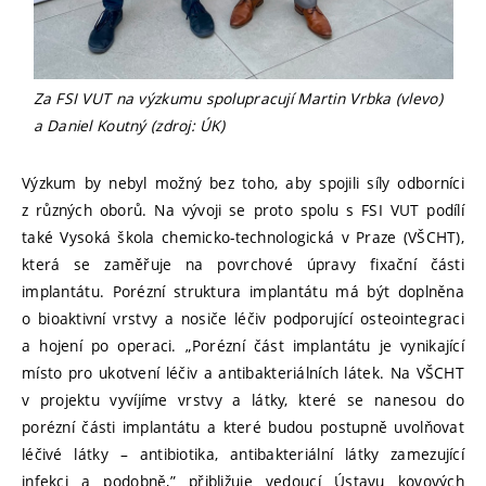
Za FSI VUT na výzkumu spolupracují Martin Vrbka (vlevo)
a Daniel Koutný (zdroj: ÚK)
Výzkum by nebyl možný bez toho, aby spojili síly odborníci
z různých oborů. Na vývoji se proto spolu s FSI VUT podílí
také Vysoká škola chemicko-technologická v Praze (VŠCHT),
která se zaměřuje na povrchové úpravy fixační části
implantátu. Porézní struktura implantátu má být doplněna
o bioaktivní vrstvy a nosiče léčiv podporující osteointegraci
a hojení po operaci. „Porézní část implantátu je vynikající
místo pro ukotvení léčiv a antibakteriálních látek. Na VŠCHT
v projektu vyvíjíme vrstvy a látky, které se nanesou do
porézní části implantátu a které budou postupně uvolňovat
léčivé látky – antibiotika, antibakteriální látky zamezující
infekci a podobně,” přibližuje vedoucí Ústavu kovových