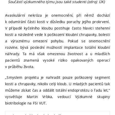
Součástí výzkumného týmu jsou také studenti (zdroj: ÚK)
Avaskulární nekróza je onemocnění, při němž dochází
k odumírání části kosti v důsledku poruchy jejího prokrvení.
V případě kyčelního kloubu postihuje často hlavici stehenní
kosti a následně vede k poškození kloubní chrupavky, bolesti
a výraznému omezení pohybu. Pokud se onemocnění
rozvine, bývá poslední možností implantace totální kloubní
náhrady. Ta má však omezenou životnost a u mladších
pacientů znamená vysoké riziko opakovaných operací
v průběhu života.
„Smyslem projektu je nahradit pouze poškozený segment
kosti a chrupavky, nikoliv celý kloub. U mladých pacientů tak
můžeme získat čas a oddálit totální endoprotézu o řadu let,“
vysvětluje Martin Vrbka, vedoucí Výzkumné skupiny
biotribologie na FSI VUT.