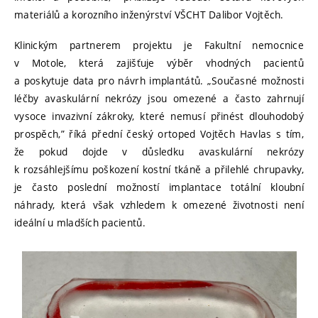
materiálů a korozního inženýrství VŠCHT Dalibor Vojtěch.
Klinickým partnerem projektu je Fakultní nemocnice
v Motole, která zajišťuje výběr vhodných pacientů
a poskytuje data pro návrh implantátů. „Současné možnosti
léčby avaskulární nekrózy jsou omezené a často zahrnují
vysoce invazivní zákroky, které nemusí přinést dlouhodobý
prospěch,” říká přední český ortoped Vojtěch Havlas s tím,
že pokud dojde v důsledku avaskulární nekrózy
k rozsáhlejšímu poškození kostní tkáně a přilehlé chrupavky,
je často poslední možností implantace totální kloubní
náhrady, která však vzhledem k omezené životnosti není
ideální u mladších pacientů.