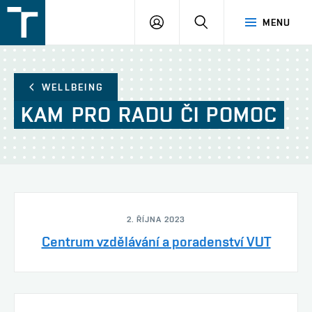
FSI
PŘIHLÁŠENÍ
HLEDAT
MENU
VUT
v
Brně
WELLBEING
KAM
PRO
RADU
ČI
POMOC
2. ŘÍJNA 2023
Centrum vzdělávání a poradenství VUT