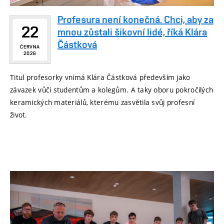
Profesura není konečná. Chci, aby za
22
mnou zůstali šikovní lidé, říká Klára
Částková
ČERVNA
2026
Titul profesorky vnímá Klára Částková především jako
závazek vůči studentům a kolegům. A taky oboru pokročilých
keramických materiálů, kterému zasvětila svůj profesní
život.