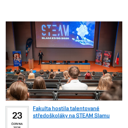
Fakulta hostila talentované
23
středoškoláky na STEAM Slamu
ČERVNA
2026