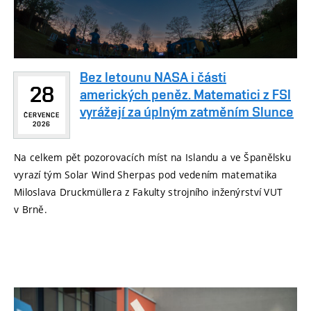
Bez letounu NASA i části
28
amerických peněz. Matematici z FSI
vyrážejí za úplným zatměním Slunce
ČERVENCE
2026
Na celkem pět pozorovacích míst na Islandu a ve Španělsku
vyrazí tým Solar Wind Sherpas pod vedením matematika
Miloslava Druckmüllera z Fakulty strojního inženýrství VUT
v Brně.