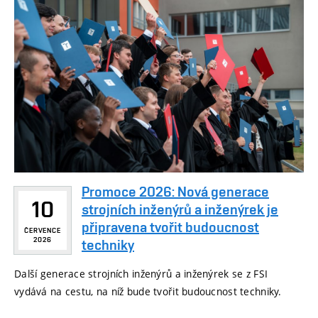
Promoce 2026: Nová generace
10
strojních inženýrů a inženýrek je
připravena tvořit budoucnost
ČERVENCE
2026
techniky
Další generace strojních inženýrů a inženýrek se z FSI
vydává na cestu, na níž bude tvořit budoucnost techniky.