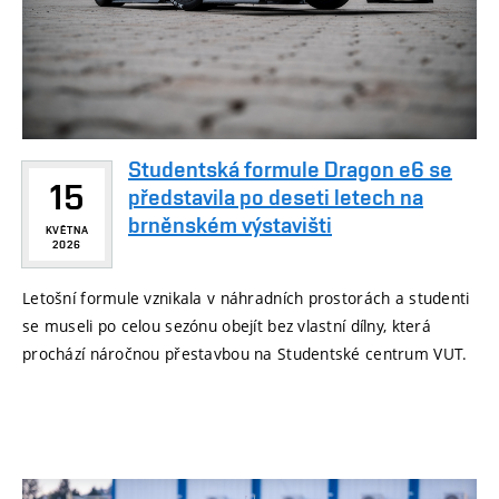
Studentská formule Dragon e6 se
15
představila po deseti letech na
brněnském výstavišti
KVĚTNA
2026
Letošní formule vznikala v náhradních prostorách a studenti
se museli po celou sezónu obejít bez vlastní dílny, která
prochází náročnou přestavbou na Studentské centrum VUT.