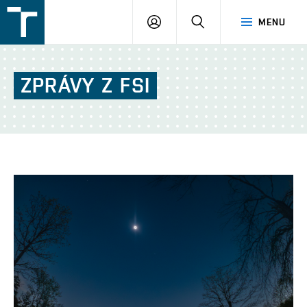
FSI
PŘIHLÁŠENÍ
HLEDAT
MENU
VUT
v
Brně
ZPRÁVY
Z
FSI