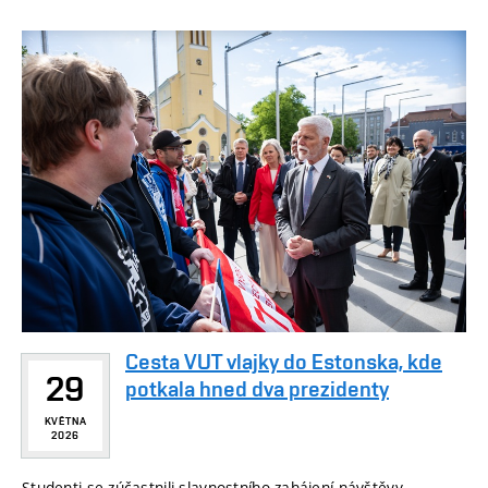
Cesta VUT vlajky do Estonska, kde
29
potkala hned dva prezidenty
KVĚTNA
2026
Studenti se zúčastnili slavnostního zahájení návštěvy