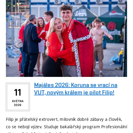
Majáles 2026: Koruna se vrací na
11
VUT, novým králem je pilot Filip!
KVĚTNA
2026
Filip je přátelský extrovert, milovník dobré zábavy a člověk,
co se nebojí výzev. Studuje bakalářský program Profesionální