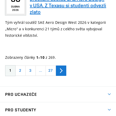
v USA. Z Texasu si studenti odvezli
DUBNA
2026
zlato
Tým vyhrál soutěž SAE Aero Design West 2026 v kategorii
„Micro“ a v konkurenci 21 týmů z celého světa vybojoval
historické vítězství.
Zobrazeny články
z 269.
1–10
1
2
3
…
27
PRO UCHAZEČE
Studuj strojní inženýrství
PRO STUDENTY
Nabídka studia