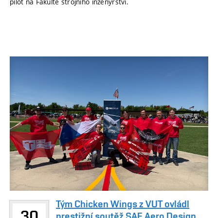
pilot na Fakultě strojního inženýrství.
Tým Chicken Wings z VUT ovládl
30
prestižní soutěž SAE Aero Design