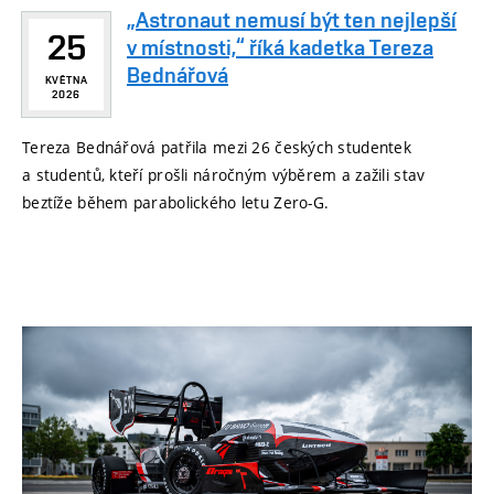
„Astronaut nemusí být ten nejlepší
25
v místnosti,“ říká kadetka Tereza
Bednářová
KVĚTNA
2026
Tereza Bednářová patřila mezi 26 českých studentek
a studentů, kteří prošli náročným výběrem a zažili stav
beztíže během parabolického letu Zero-G.