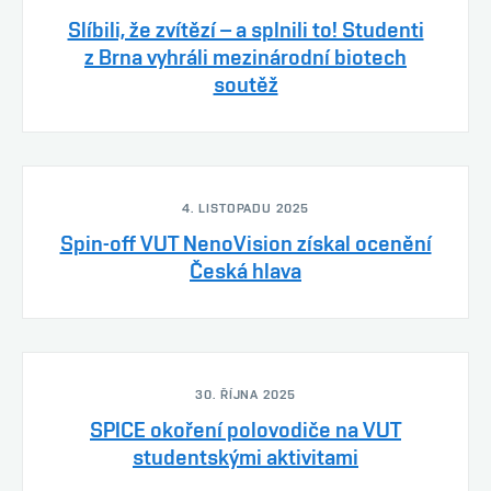
Slíbili, že zvítězí – a splnili to! Studenti
z Brna vyhráli mezinárodní biotech
soutěž
4. LISTOPADU 2025
Spin-off VUT NenoVision získal ocenění
Česká hlava
30. ŘÍJNA 2025
SPICE okoření polovodiče na VUT
studentskými aktivitami