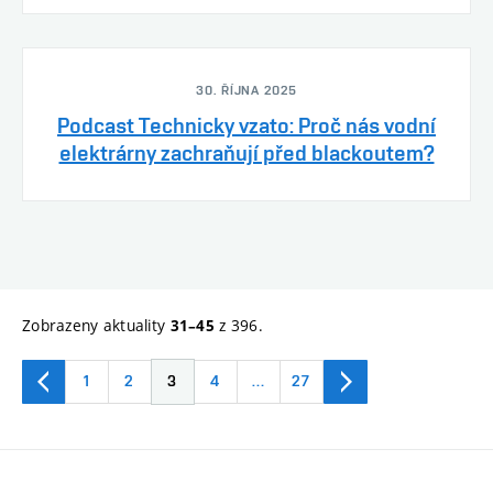
30. ŘÍJNA 2025
Podcast Technicky vzato: Proč nás vodní
elektrárny zachraňují před blackoutem?
Zobrazeny aktuality
z 396.
31–45
1
2
3
4
…
27