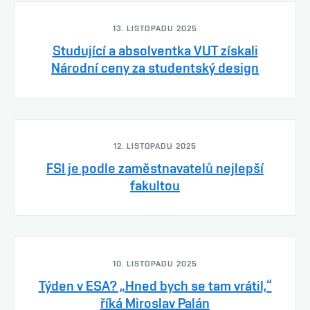
13. LISTOPADU 2025
Studující a absolventka VUT získali
Národní ceny za studentský design
12. LISTOPADU 2025
FSI je podle zaměstnavatelů nejlepší
fakultou
10. LISTOPADU 2025
Týden v ESA? „Hned bych se tam vrátil,“
říká Miroslav Palán