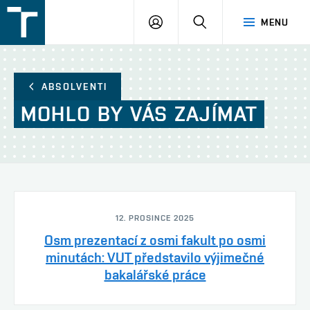
FSI
PŘIHLÁŠENÍ
HLEDAT
MENU
VUT
v
Brně
ABSOLVENTI
MOHLO
BY
VÁS
ZAJÍMAT
12. PROSINCE 2025
Osm prezentací z osmi fakult po osmi
minutách: VUT představilo výjimečné
bakalářské práce