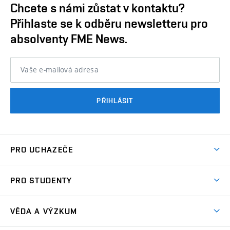
Chcete s námi zůstat v kontaktu?
Přihlaste se k odběru newsletteru pro
absolventy FME News.
Vaše e-mailová adresa
PŘIHLÁSIT
PRO UCHAZEČE
Studuj strojní inženýrství
PRO STUDENTY
Nabídka studia
Předměty
Ambasadoři studia
VĚDA A VÝZKUM
Studijní programy
Přijímačky