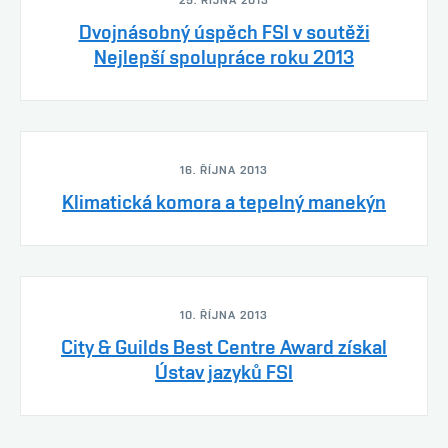
25. ŘÍJNA 2013
Dvojnásobný úspěch FSI v soutěži
Nejlepší spolupráce roku 2013
16. ŘÍJNA 2013
Klimatická komora a tepelný manekýn
10. ŘÍJNA 2013
City & Guilds Best Centre Award získal
Ústav jazyků FSI