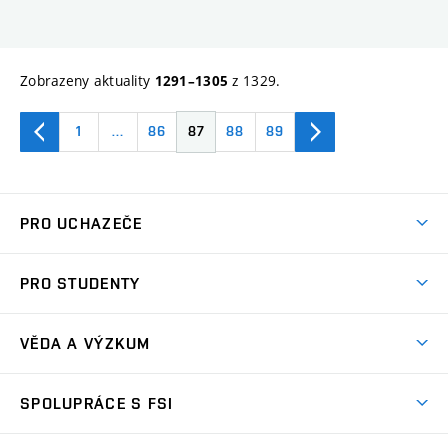
Zobrazeny aktuality
z 1329.
1291–1305
1
…
86
87
88
89
PRO UCHAZEČE
Studuj strojní inženýrství
PRO STUDENTY
Nabídka studia
Předměty
Ambasadoři studia
VĚDA A VÝZKUM
Studijní programy
Přijímačky
Věda a výzkum na FSI
Studijní předpisy
SPOLUPRÁCE S FSI
Zápisy
Úspěchy výzkumu
Časový plán studia
Často kladené dotazy
Firemní spolupráce