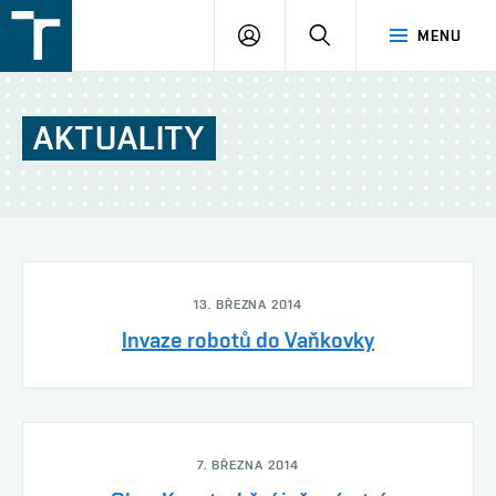
FSI
PŘIHLÁŠENÍ
HLEDAT
MENU
VUT
v
Brně
AKTUALITY
13. BŘEZNA 2014
Invaze robotů do Vaňkovky
7. BŘEZNA 2014