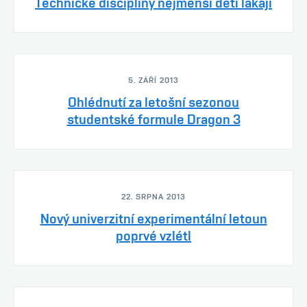
Technické disciplíny nejmenší děti lákají
5. ZÁŘÍ 2013
Ohlédnutí za letošní sezonou
studentské formule Dragon 3
22. SRPNA 2013
Nový univerzitní experimentální letoun
poprvé vzlétl