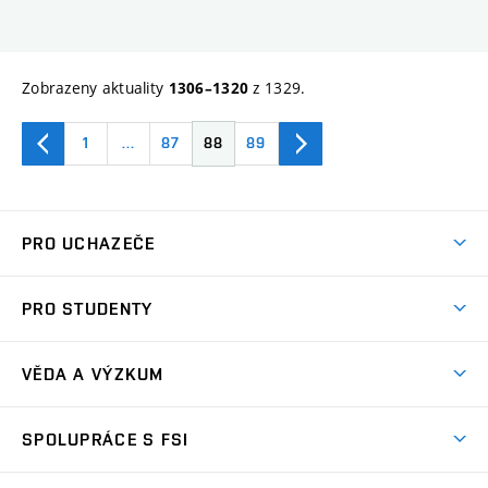
Zobrazeny aktuality
z 1329.
1306–1320
1
…
87
88
89
PRO UCHAZEČE
Studuj strojní inženýrství
PRO STUDENTY
Nabídka studia
Předměty
Ambasadoři studia
VĚDA A VÝZKUM
Studijní programy
Přijímačky
Věda a výzkum na FSI
Studijní předpisy
SPOLUPRÁCE S FSI
Zápisy
Úspěchy výzkumu
Časový plán studia
Často kladené dotazy
Firemní spolupráce