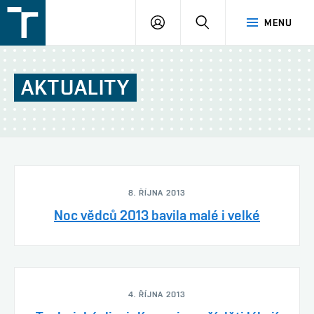
FSI
PŘIHLÁŠENÍ
HLEDAT
MENU
VUT
v
Brně
AKTUALITY
8. ŘÍJNA 2013
Noc vědců 2013 bavila malé i velké
4. ŘÍJNA 2013