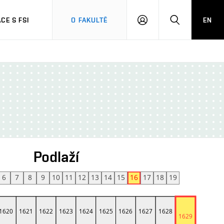
CE S FSI
O FAKULTĚ
EN
PŘIHLÁŠENÍ
HLEDAT
Podlaží
6
7
8
9
10
11
12
13
14
15
16
17
18
19