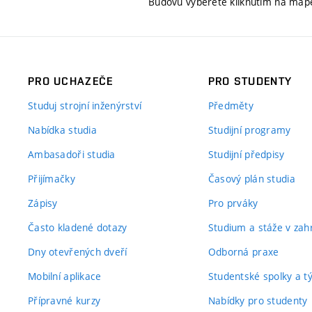
Budovu vyberete kliknutím na map
PRO UCHAZEČE
PRO STUDENTY
Studuj strojní inženýrství
Předměty
Nabídka studia
Studijní programy
Ambasadoři studia
Studijní předpisy
Přijímačky
Časový plán studia
Zápisy
Pro prváky
Často kladené dotazy
Studium a stáže v zahr
Dny otevřených dveří
Odborná praxe
Mobilní aplikace
Studentské spolky a 
Přípravné kurzy
Nabídky pro studenty