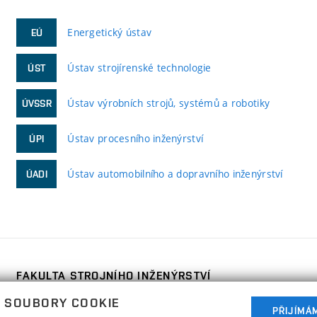
Energetický ústav
EÚ
Ústav strojírenské technologie
ÚST
Ústav výrobních strojů, systémů a robotiky
ÚVSSR
Ústav procesního inženýrství
ÚPI
Ústav automobilního a dopravního inženýrství
ÚADI
FAKULTA STROJNÍHO INŽENÝRSTVÍ
VYSOKÉ UČENÍ TECHNICKÉ V BRNĚ
 SOUBORY COOKIE
Technická 2896/2
PŘIJÍMÁ
www.fme.vutbr.cz