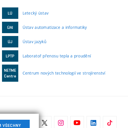
Letecký ústav
LÚ
Ústav automatizace a informatiky
ÚAI
Ústav jazyků
ÚJ
Laboratoř přenosu tepla a proudění
LPTP
NETME
Centrum nových technologií ve strojírenství
Centre
M VŠECHNY