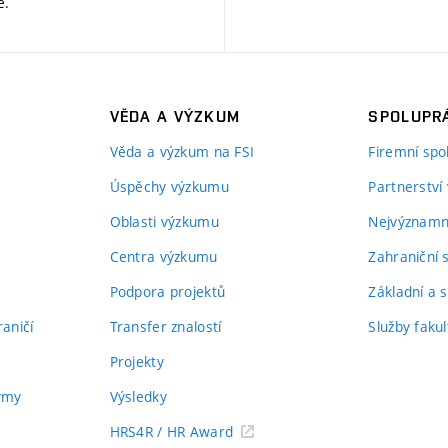
ě
.
VĚDA A VÝZKUM
SPOLUPRÁ
Věda a výzkum na FSI
Firemní spo
Úspěchy výzkumu
Partnerství
Oblasti výzkumu
Nejvýznamně
Centra výzkumu
Zahraniční 
Podpora projektů
Základní a s
aničí
Transfer znalostí
Služby fakul
Projekty
týmy
Výsledky
HRS4R / HR Award