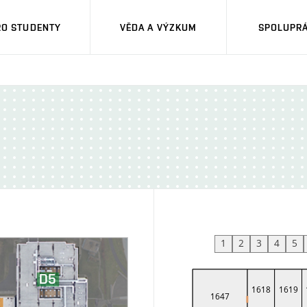
RO STUDENTY
VĚDA A VÝZKUM
SPOLUPRÁ
1
2
3
4
5