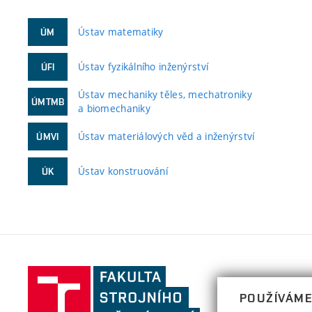
Ústav matematiky
ÚM
Ústav fyzikálního inženýrství
ÚFI
Ústav mechaniky těles, mechatroniky
ÚMTMB
a biomechaniky
Ústav materiálových věd a inženýrství
ÚMVI
Ústav konstruování
ÚK
Fakulta
strojního
POUŽÍVÁME
inženýrství,