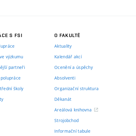
CE S FSI
O FAKULTĚ
lupráce
Aktuality
 ve výzkumu
Kalendář akcí
jší partneři
Ocenění a úspěchy
spolupráce
Absolventi
třední školy
Organizační struktura
ty
Děkanát
Areálová knihovna
Strojobchod
Informační tabule