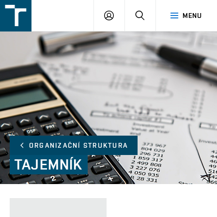
FSI
PŘIHLÁŠENÍ
HLEDAT
MENU
VUT
v
Brně
ORGANIZAČNÍ STRUKTURA
TAJEMNÍK