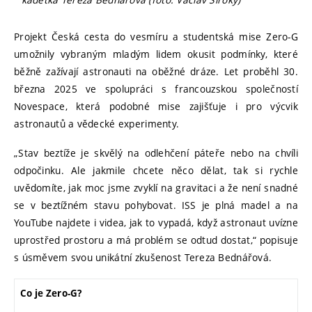
Projekt Česká cesta do vesmíru a studentská mise Zero-G
umožnily vybraným mladým lidem okusit podmínky, které
běžně zažívají astronauti na oběžné dráze. Let proběhl 30.
března 2025 ve spolupráci s francouzskou společností
Novespace, která podobné mise zajišťuje i pro výcvik
astronautů a vědecké experimenty.
„Stav beztíže je skvělý na odlehčení páteře nebo na chvíli
odpočinku. Ale jakmile chcete něco dělat, tak si rychle
uvědomíte, jak moc jsme zvyklí na gravitaci a že není snadné
se v beztížném stavu pohybovat. ISS je plná madel a na
YouTube najdete i videa, jak to vypadá, když astronaut uvízne
uprostřed prostoru a má problém se odtud dostat,“ popisuje
s úsměvem svou unikátní zkušenost Tereza Bednářová.
Co je Zero-G?