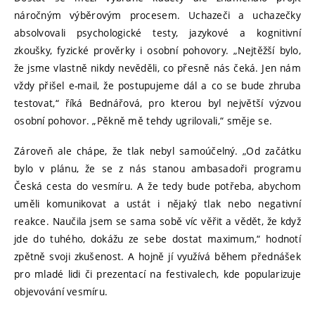
náročným výběrovým procesem. Uchazeči a uchazečky
absolvovali psychologické testy, jazykové a kognitivní
zkoušky, fyzické prověrky i osobní pohovory. „Nejtěžší bylo,
že jsme vlastně nikdy nevěděli, co přesně nás čeká. Jen nám
vždy přišel e-mail, že postupujeme dál a co se bude zhruba
testovat,“ říká Bednářová, pro kterou byl největší výzvou
osobní pohovor. „Pěkně mě tehdy ugrilovali,“ směje se.
Zároveň ale chápe, že tlak nebyl samoúčelný. „Od začátku
bylo v plánu, že se z nás stanou ambasadoři programu
Česká cesta do vesmíru. A že tedy bude potřeba, abychom
uměli komunikovat a ustát i nějaký tlak nebo negativní
reakce. Naučila jsem se sama sobě víc věřit a vědět, že když
jde do tuhého, dokážu ze sebe dostat maximum,“ hodnotí
zpětně svoji zkušenost. A hojně jí využívá během přednášek
pro mladé lidi či prezentací na festivalech, kde popularizuje
objevování vesmíru.