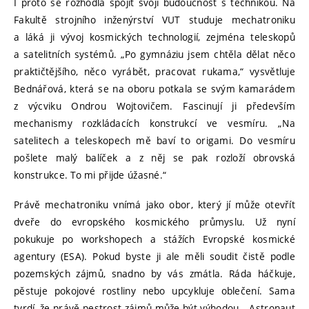
I proto se rozhodla spojit svoji budoucnost s technikou. Na
Fakultě strojního inženýrství VUT studuje mechatroniku
a láká ji vývoj kosmických technologií, zejména teleskopů
a satelitních systémů. „Po gymnáziu jsem chtěla dělat něco
praktičtějšího, něco vyrábět, pracovat rukama,“ vysvětluje
Bednářová, která se na oboru potkala se svým kamarádem
z výcviku Ondrou Wojtovičem. Fascinují ji především
mechanismy rozkládacích konstrukcí ve vesmíru. „Na
satelitech a teleskopech mě baví to origami. Do vesmíru
pošlete malý balíček a z něj se pak rozloží obrovská
konstrukce. To mi přijde úžasné.“
Právě mechatroniku vnímá jako obor, který jí může otevřít
dveře do evropského kosmického průmyslu. Už nyní
pokukuje po workshopech a stážích Evropské kosmické
agentury (ESA). Pokud byste ji ale měli soudit čistě podle
pozemských zájmů, snadno by vás zmátla. Ráda háčkuje,
pěstuje pokojové rostliny nebo upcykluje oblečení. Sama
tvrdí, že právě pestrost zájmů může být výhodou. „Astronaut