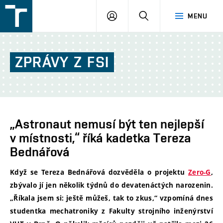
FSI
PŘIHLÁŠENÍ
HLEDAT
MENU
VUT
v
Brně
ZPRÁVY
Z
FSI
„Astronaut nemusí být ten nejlepší
v místnosti,“ říká kadetka Tereza
Bednářová
Když se Tereza Bednářová dozvěděla o projektu
Zero-G
,
zbývalo jí jen několik týdnů do devatenáctých narozenin.
„Říkala jsem si: ještě můžeš, tak to zkus,“ vzpomíná dnes
studentka mechatroniky z Fakulty strojního inženýrství