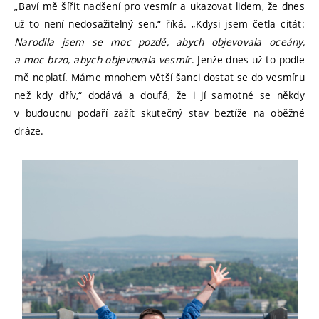
„Baví mě šířit nadšení pro vesmír a ukazovat lidem, že dnes
už to není nedosažitelný sen,“ říká. „Kdysi jsem četla citát:
Narodila jsem se moc pozdě, abych objevovala oceány,
a moc brzo, abych objevovala vesmír
. Jenže dnes už to podle
mě neplatí. Máme mnohem větší šanci dostat se do vesmíru
než kdy dřív,“ dodává a doufá, že i jí samotné se někdy
v budoucnu podaří zažít skutečný stav beztíže na oběžné
dráze.