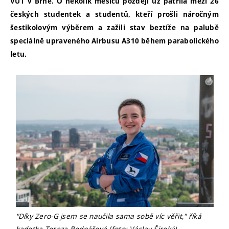
VUT v Brně. O několik měsíců později už patřila mezi 26
českých studentek a studentů, kteří prošli náročným
šestikolovým výběrem a zažili stav beztíže na palubě
speciálně upraveného Airbusu A310 během parabolického
letu.
"Díky Zero-G jsem se naučila sama sobě víc věřit," říká
kadetka Tereza Bednářová (foto: Václav Široký)