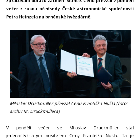
zpracování obrazu zatmění Slunce. Cenu převzal v pondělí
večer z rukou předsedy České astronomické společnosti
Petra Heinzela na brněnské hvězdárně.
Miloslav Druckmüller převzal Cenu Františka Nušla (foto:
archiv M. Druckmüllera)
V pondělí večer se Miloslav Druckmüller stal
jedenačtyřicátým nositelem Ceny Františka Nušla. Ta je