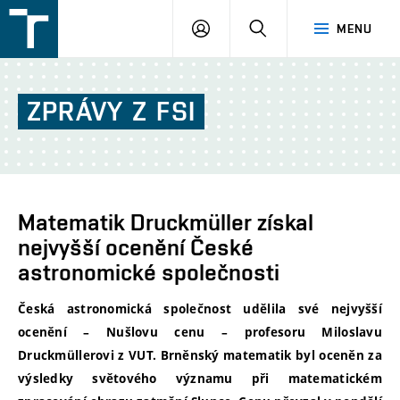
FSI
PŘIHLÁŠENÍ
HLEDAT
MENU
VUT
v
Brně
ZPRÁVY
Z
FSI
Matematik Druckmüller získal
nejvyšší ocenění České
astronomické společnosti
Česká astronomická společnost udělila své nejvyšší
ocenění – Nušlovu cenu – profesoru Miloslavu
Druckmüllerovi z VUT. Brněnský matematik byl oceněn za
výsledky světového významu při matematickém