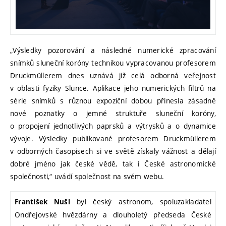
„Výsledky pozorování a následné numerické zpracování
snímků sluneční koróny technikou vypracovanou profesorem
Druckmüllerem dnes uznává již celá odborná veřejnost
v oblasti fyziky Slunce. Aplikace jeho numerických filtrů na
série snímků s různou expoziční dobou přinesla zásadně
nové poznatky o jemné struktuře sluneční koróny,
o propojení jednotlivých paprsků a výtrysků a o dynamice
vývoje. Výsledky publikované profesorem Druckmüllerem
v odborných časopisech si ve světě získaly vážnost a dělají
dobré jméno jak české vědě, tak i České astronomické
společnosti,“ uvádí společnost na svém webu.
byl český astronom, spoluzakladatel
František Nušl
Ondřejovské hvězdárny a dlouholetý předseda České