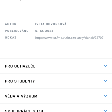
AUTOR
IVETA HOVORKOVÁ
PUBLIKOVÁNO
5. 12. 2023
https://www.tst.fme.vutbr.cz/clanky/clanek/72707
ODKAZ
PRO UCHAZEČE
Studuj strojní inženýrství
PRO STUDENTY
Nabídka studia
Předměty
Ambasadoři studia
VĚDA A VÝZKUM
Studijní programy
Přijímačky
Věda a výzkum na FSI
Studijní předpisy
SPOLUPRÁCE S FSI
Zápisy