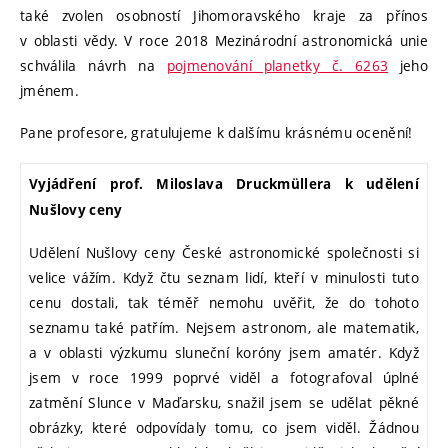
také zvolen osobností Jihomoravského kraje za přínos
v oblasti vědy. V roce 2018 Mezinárodní astronomická unie
schválila návrh na
pojmenování planetky č. 6263
jeho
jménem.
Pane profesore, gratulujeme k dalšímu krásnému ocenění!
Vyjádření prof. Miloslava Druckmüllera k udělení
Nušlovy ceny
Udělení Nušlovy ceny České astronomické společnosti si
velice vážím. Když čtu seznam lidí, kteří v minulosti tuto
cenu dostali, tak téměř nemohu uvěřit, že do tohoto
seznamu také patřím. Nejsem astronom, ale matematik,
a v oblasti výzkumu sluneční koróny jsem amatér. Když
jsem v roce 1999 poprvé viděl a fotografoval úplné
zatmění Slunce v Maďarsku, snažil jsem se udělat pěkné
obrázky, které odpovídaly tomu, co jsem viděl. Žádnou