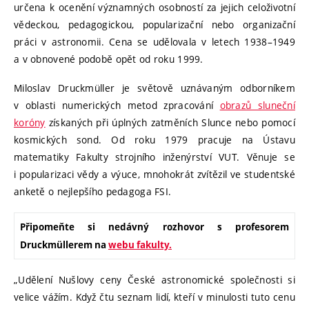
určena k ocenění významných osobností za jejich celoživotní
vědeckou, pedagogickou, popularizační nebo organizační
práci v astronomii. Cena se udělovala v letech 1938–1949
a v obnovené podobě opět od roku 1999.
Miloslav Druckmüller je světově uznávaným odborníkem
v oblasti numerických metod zpracování
obrazů sluneční
koróny
získaných při úplných zatměních Slunce nebo pomocí
kosmických sond. Od roku 1979 pracuje na Ústavu
matematiky Fakulty strojního inženýrství VUT. Věnuje se
i popularizaci vědy a výuce, mnohokrát zvítězil ve studentské
anketě o nejlepšího pedagoga FSI.
Připomeňte si nedávný rozhovor s profesorem
Druckmüllerem na
webu fakulty.
„Udělení Nušlovy ceny České astronomické společnosti si
velice vážím. Když čtu seznam lidí, kteří v minulosti tuto cenu