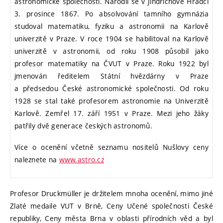
astronomické společnosti. Narodil se v Jindřichově Hradci
3. prosince 1867. Po absolvování tamního gymnázia
studoval matematiku, fyziku a astronomii na Karlově
univerzitě v Praze. V roce 1904 se habilitoval na Karlově
univerzitě v astronomii, od roku 1908 působil jako
profesor matematiky na ČVUT v Praze. Roku 1922 byl
jmenován ředitelem Státní hvězdárny v Praze
a předsedou České astronomické společnosti. Od roku
1928 se stal také profesorem astronomie na Univerzitě
Karlově. Zemřel 17. září 1951 v Praze. Mezi jeho žáky
patřily dvě generace českých astronomů.
Více o ocenění včetně seznamu nositelů Nušlovy ceny
naleznete na
www.astro.cz
Profesor Druckmüller je držitelem mnoha ocenění, mimo jiné
Zlaté medaile VUT v Brně, Ceny Učené společnosti České
republiky, Ceny města Brna v oblasti přírodních věd a byl