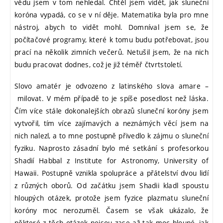
vědu jsem v tom nehledal. Chtěl jsem vidět, jak sluneční
koróna vypadá, co se v ní děje. Matematika byla pro mne
nástroj, abych to vidět mohl. Domníval jsem se, že
počítačové programy, které k tomu budu potřebovat, jsou
prací na několik zimních večerů. Netušil jsem, že na nich
budu pracovat dodnes, což je již téměř čtvrtstoletí.
Slovo amatér je odvozeno z latinského slova amare –
milovat. V mém případě to je spíše posedlost než láska.
Čím více stále dokonalejších obrazů sluneční koróny jsem
vytvořil, tím více zajímavých a neznámých věcí jsem na
nich nalezl, a to mne postupně přivedlo k zájmu o sluneční
fyziku. Naprosto zásadní bylo mé setkání s profesorkou
Shadií Habbal z Institute for Astronomy, University of
Hawaii. Postupně vznikla spolupráce a přátelství dvou lidí
z různých oborů. Od začátku jsem Shadii kladl spoustu
hloupých otázek, protože jsem fyzice plazmatu sluneční
koróny moc nerozuměl. Časem se však ukázalo, že
některé z těch otázek nejsou zase až tak moc hloupé, jak