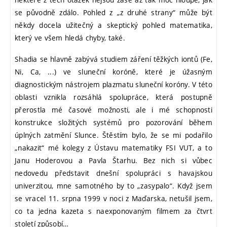
se původně zdálo. Pohled z „z druhé strany“ může být
někdy docela užitečný a skeptický pohled matematika,
který ve všem hledá chyby, také.
Shadia se hlavně zabývá studiem záření těžkých iontů (Fe,
Ni, Ca, ...) ve sluneční koróně, které je úžasným
diagnostickým nástrojem plazmatu sluneční koróny. V této
oblasti vznikla rozsáhlá spolupráce, která postupně
přerostla mé časové možnosti, ale i mé schopnosti
konstrukce složitých systémů pro pozorování během
úplných zatmění Slunce. Štěstím bylo, že se mi podařilo
„nakazit“ mé kolegy z Ústavu matematiky FSI VUT, a to
Janu Hoderovou a Pavla Štarhu. Bez nich si vůbec
nedovedu představit dnešní spolupráci s havajskou
univerzitou, mne samotného by to „zasypalo“. Když jsem
se vracel 11. srpna 1999 v noci z Maďarska, netušil jsem,
co ta jedna kazeta s naexponovaným filmem za čtvrt
století způsobí…