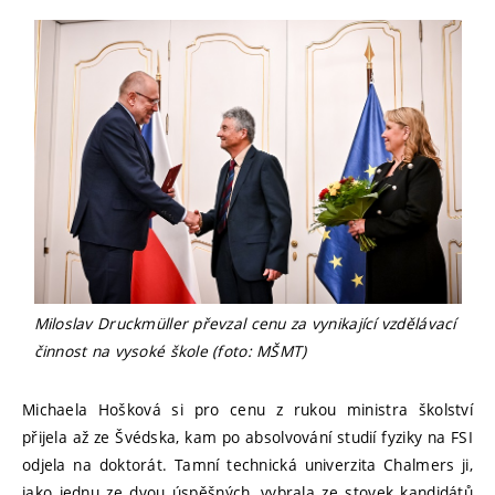
Miloslav Druckmüller převzal cenu za vynikající vzdělávací
činnost na vysoké škole (foto: MŠMT)
Michaela Hošková si pro cenu z rukou ministra školství
přijela až ze Švédska, kam po absolvování studií fyziky na FSI
odjela na doktorát. Tamní technická univerzita Chalmers ji,
jako jednu ze dvou úspěšných, vybrala ze stovek kandidátů