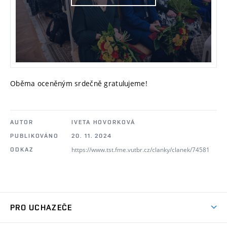
Oběma oceněným srdečně gratulujeme!
AUTOR
IVETA HOVORKOVÁ
PUBLIKOVÁNO
20. 11. 2024
https://www.tst.fme.vutbr.cz/clanky/clanek/74581
ODKAZ
PRO UCHAZEČE