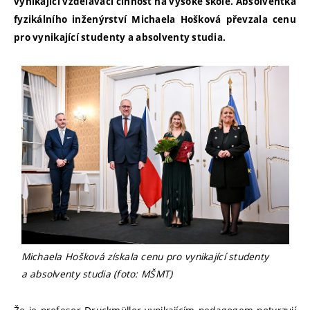
vynikající vzdělávací činnost na vysoké škole. Absolventka
fyzikálního inženýrství Michaela Hošková převzala cenu
pro vynikající studenty a absolventy studia.
Michaela Hošková získala cenu pro vynikající studenty
a absolventy studia (foto: MŠMT)