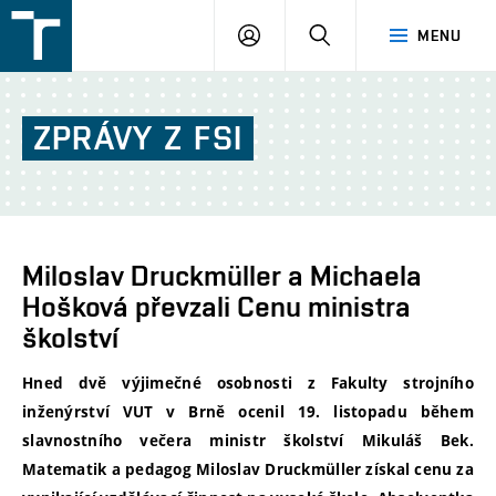
FSI
PŘIHLÁŠENÍ
HLEDAT
MENU
VUT
v
Brně
ZPRÁVY
Z
FSI
Miloslav Druckmüller a Michaela
Hošková převzali Cenu ministra
školství
Hned dvě výjimečné osobnosti z Fakulty strojního
inženýrství VUT v Brně ocenil 19. listopadu během
slavnostního večera ministr školství Mikuláš Bek.
Matematik a pedagog Miloslav Druckmüller získal cenu za