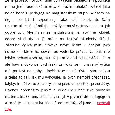
Že je profesor Druckmüller vynikajícím pedagogem potvrzují
mimo jiné studentské ankety, kde už mnohokrát zvítězil jako
nejoblíbenější pedagog na magisterském stupni. A často na
něj i po letech vzpomínají také naši absolventi. Sám
Druckmüller učení miluje. „Každý si musí najít svou cestu, jak
dobře učit. Myslím si, že nejdůležitější je, aby měl člověk
dobré studenty, a já mám na takové studenty štěstí.
Zadruhé výuka musí člověka bavit, nesmí ji chápat jako
nutné zlo, které ho odvádí od vědecké práce. Naopak, mě
kdyby nebavila výuka, tak už jsem v důchodu. Pořád mě to
ale baví a dokonce bych řekl, že když jsem unavený, výuka
mě postaví na nohy. Člověk taky musí zůstat sám sebou
a dělat to tak, jak mu vyhovuje. Já bych nemohl přednášet,
kdybych měl v ruce papíry nebo před sebou text přednášky.
Dodnes přednáším jenom s křídou v ruce,“ říká oblíbený
matematik. O tom, proč se cítí být v první řadě pedagogem
a proč je matematika úžasné dobrodružství jsme si
povídali
zde
.