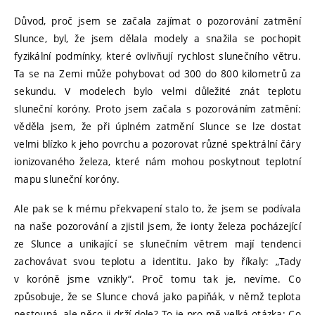
Důvod, proč jsem se začala zajímat o pozorování zatmění
Slunce, byl, že jsem dělala modely a snažila se pochopit
fyzikální podmínky, které ovlivňují rychlost slunečního větru.
Ta se na Zemi může pohybovat od 300 do 800 kilometrů za
sekundu. V modelech bylo velmi důležité znát teplotu
sluneční koróny. Proto jsem začala s pozorováním zatmění:
věděla jsem, že při úplném zatmění Slunce se lze dostat
velmi blízko k jeho povrchu a pozorovat různé spektrální čáry
ionizovaného železa, které nám mohou poskytnout teplotní
mapu sluneční koróny.
Ale pak se k mému překvapení stalo to, že jsem se podívala
na naše pozorování a zjistil jsem, že ionty železa pocházející
ze Slunce a unikající se slunečním větrem mají tendenci
zachovávat svou teplotu a identitu. Jako by říkaly: „Tady
v koróně jsme vznikly“. Proč tomu tak je, nevíme. Co
způsobuje, že se Slunce chová jako papiňák, v němž teplota
nestoupá, ale něco ji drží dole? To je pro mě velká otázka: Co