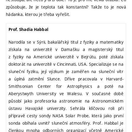
způsobuje, že je teplota tak konstantní? Takže to je nová
hádanka, kterou je třeba vyřešit.
Prof. Shadia Habbal
Narodila se v Sýrii, bakalářský titul z fyziky a matematiky
získala na univerzitě v Damašku a magisterský titul
z fyziky na Americké univerzitě v Bejrútu, poté získala
doktorát na univerzitě v Cincinnati, USA. Specializuje se na
sluneční fyziku, její výzkum je zaměřen na sluneční vítr
a úplná zatmění Slunce. Dříve pracovala v Harvard-
Smithsonian Center for Astrophysics a poté na
Aberystwyth University ve Walesu. V současné době
působí jako profesorka astronomie na Astronomickém
ústavu Havajské univerzity. Sehrála klíčovou roli při
přípravě cesty sondy NASA Solar Probe, která jako první
sonda obíhala uvnitř sluneční atmosféry. Prof. Habbal je
členkou mnoha odborných organizací včetně Americké