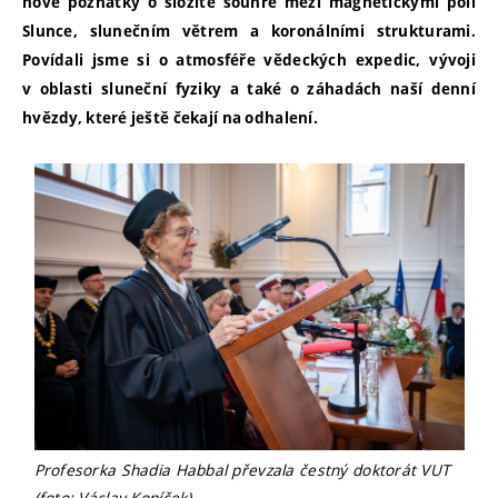
nové poznatky o složité souhře mezi magnetickými poli
Slunce, slunečním větrem a koronálními strukturami.
Povídali jsme si o atmosféře vědeckých expedic, vývoji
v oblasti sluneční fyziky a také o záhadách naší denní
hvězdy, které ještě čekají na odhalení.
Profesorka Shadia Habbal převzala čestný doktorát VUT
(foto: Václav Koníček)