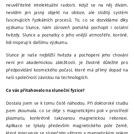
neuvěřitelné intelektuální radosti. Když se na něj dívám,
nevidím jen jasný objekt na obloze, ale složitý systém
fascinujících fyzikálních procesů. To, co se dozvídáme díky
výzkumu Slunce, nám zároveň pomáhá pochopit i ostatní
hvězdy. Slunce a poznatky o jeho vnější atmosféře, koróně,
lidi inspirují k dalšímu výzkumu.
Slunce je naše nejbližší hvězda a pochopení jeho chování
není jen akademickou záležitostí. Je životně důležité pro
předpovídání kosmického počasí, které má přímý dopad na
naši společnost závislou na technologiích.
Co vás přitahovalo na sluneční fyzice?
Dostala jsem se k tomu čistě náhodou. Při doktorské studiu
jsem zkoumala, co se děje s magnetickými poli v prostředí
plazmatu, konkrétně takzvanou magnetickou rekonexi.
Aplikace se týkaly především magnetického pole Země,
které interaguje se slunečním větrem a magnetickým polem