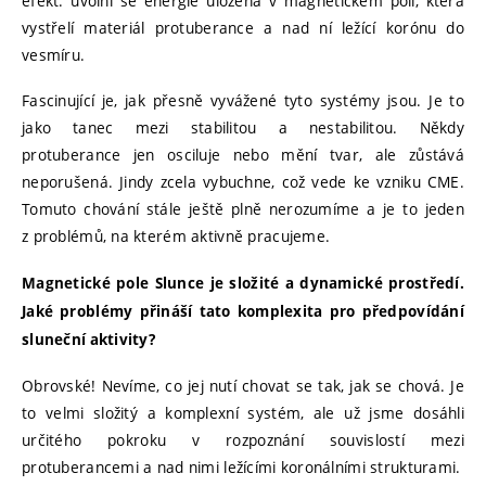
efekt: uvolní se energie uložená v magnetickém poli, která
vystřelí materiál protuberance a nad ní ležící korónu do
vesmíru.
Fascinující je, jak přesně vyvážené tyto systémy jsou. Je to
jako tanec mezi stabilitou a nestabilitou. Někdy
protuberance jen osciluje nebo mění tvar, ale zůstává
neporušená. Jindy zcela vybuchne, což vede ke vzniku CME.
Tomuto chování stále ještě plně nerozumíme a je to jeden
z problémů, na kterém aktivně pracujeme.
Magnetické pole Slunce je složité a dynamické prostředí.
Jaké problémy přináší tato komplexita pro předpovídání
sluneční aktivity?
Obrovské! Nevíme, co jej nutí chovat se tak, jak se chová. Je
to velmi složitý a komplexní systém, ale už jsme dosáhli
určitého pokroku v rozpoznání souvislostí mezi
protuberancemi a nad nimi ležícími koronálními strukturami.