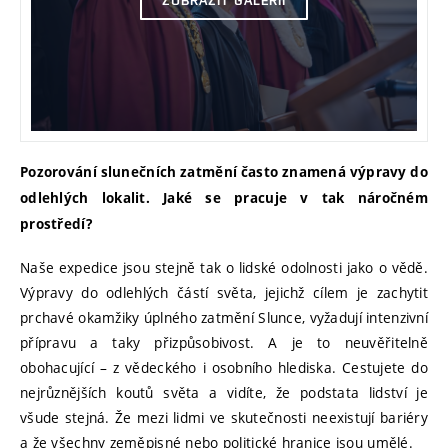
Pozorování slunečních zatmění často znamená výpravy do
odlehlých lokalit. Jaké se pracuje v tak náročném
prostředí?
Naše expedice jsou stejně tak o lidské odolnosti jako o vědě.
Výpravy do odlehlých částí světa, jejichž cílem je zachytit
prchavé okamžiky úplného zatmění Slunce, vyžadují intenzivní
přípravu a taky přizpůsobivost. A je to neuvěřitelně
obohacující – z vědeckého i osobního hlediska. Cestujete do
nejrůznějších koutů světa a vidíte, že podstata lidství je
všude stejná. Že mezi lidmi ve skutečnosti neexistují bariéry
a že všechny zeměpisné nebo politické hranice jsou umělé.