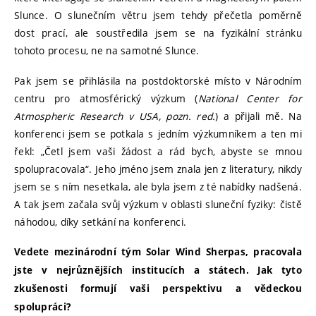
Slunce. O slunečním větru jsem tehdy přečetla poměrně
dost prací, ale soustředila jsem se na fyzikální stránku
tohoto procesu, ne na samotné Slunce.
Pak jsem se přihlásila na postdoktorské místo v Národním
centru pro atmosférický výzkum (
National Center for
Atmospheric Research v USA, pozn. red.
) a přijali mě. Na
konferenci jsem se potkala s jedním výzkumníkem a ten mi
řekl: „Četl jsem vaši žádost a rád bych, abyste se mnou
spolupracovala“. Jeho jméno jsem znala jen z literatury, nikdy
jsem se s ním nesetkala, ale byla jsem z té nabídky nadšená.
A tak jsem začala svůj výzkum v oblasti sluneční fyziky: čistě
náhodou, díky setkání na konferenci.
Vedete mezinárodní tým Solar Wind Sherpas, pracovala
jste v nejrůznějších institucích a státech. Jak tyto
zkušenosti formují vaši perspektivu a vědeckou
spolupráci?