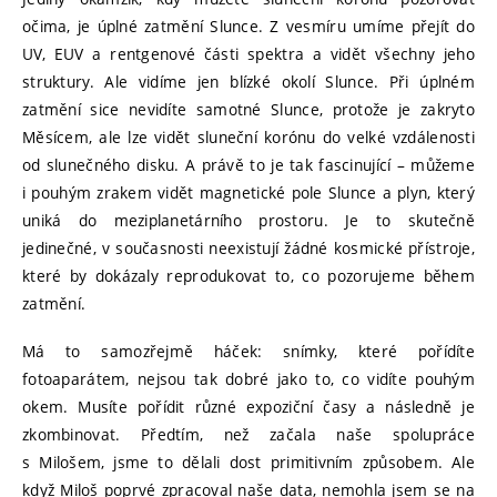
očima, je úplné zatmění Slunce. Z vesmíru umíme přejít do
UV, EUV a rentgenové části spektra a vidět všechny jeho
struktury. Ale vidíme jen blízké okolí Slunce. Při úplném
zatmění sice nevidíte samotné Slunce, protože je zakryto
Měsícem, ale lze vidět sluneční korónu do velké vzdálenosti
od slunečného disku. A právě to je tak fascinující – můžeme
i pouhým zrakem vidět magnetické pole Slunce a plyn, který
uniká do meziplanetárního prostoru. Je to skutečně
jedinečné, v současnosti neexistují žádné kosmické přístroje,
které by dokázaly reprodukovat to, co pozorujeme během
zatmění.
Má to samozřejmě háček: snímky, které pořídíte
fotoaparátem, nejsou tak dobré jako to, co vidíte pouhým
okem. Musíte pořídit různé expoziční časy a následně je
zkombinovat. Předtím, než začala naše spolupráce
s Milošem, jsme to dělali dost primitivním způsobem. Ale
když Miloš poprvé zpracoval naše data, nemohla jsem se na