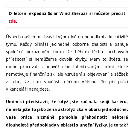
O letošní expedici Solar Wind Sherpas si můžete přečíst
zde
.
Úspěch našich misí závisí výhradně na odhodlání a kreativitě
týmu. Každý přináší jedinečné odborné znalosti a panuje
společné porozumění tomu, že během těchto prchavých
příležitostí si nemůžeme dovolit chyby. Mám to štěstí, že
mohu pracovat s neuvěřitelně talentovanými lidmi, které
nemotivuje finanční zisk, ale vzrušení z objevování a zážitek
z toho, že jsou součástí něčeho většího. To při práci
v kanceláři nenajdete.
Umím si představit, že když jste začínala svoji kariéru,
neměla jste to jako žena-astrofyzička v oboru jednoduché.
Vaše práce nicméně pomohla přehodnotit některé
dlouholeté předpoklady v oblasti sluneční fyziky, je to tak?