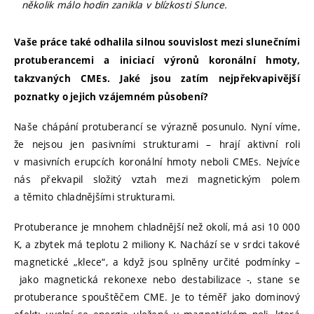
několik málo hodin zanikla v blízkosti Slunce.
Vaše práce také odhalila silnou souvislost mezi slunečními
protuberancemi a iniciací výronů koronální hmoty,
takzvaných CMEs. Jaké jsou zatím nejpřekvapivější
poznatky o jejich vzájemném působení?
Naše chápání protuberancí se výrazně posunulo. Nyní víme,
že nejsou jen pasivními strukturami – hrají aktivní roli
v masivních erupcích koronální hmoty neboli CMEs. Nejvíce
nás překvapil složitý vztah mezi magnetickým polem
a těmito chladnějšími strukturami.
Protuberance je mnohem chladnější než okolí, má asi 10 000
K, a zbytek má teplotu 2 miliony K. Nachází se v srdci takové
magnetické „klece“, a když jsou splněny určité podmínky –
jako magnetická rekonexe nebo destabilizace -, stane se
protuberance spouštěčem CME. Je to téměř jako dominový