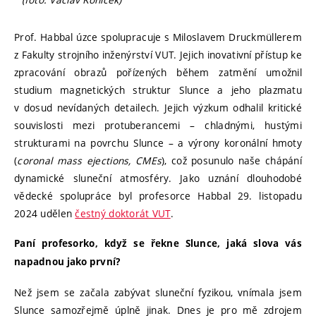
Prof. Habbal úzce spolupracuje s Miloslavem Druckmüllerem
z Fakulty strojního inženýrství VUT. Jejich inovativní přístup ke
zpracování obrazů pořízených během zatmění umožnil
studium magnetických struktur Slunce a jeho plazmatu
v dosud nevídaných detailech. Jejich výzkum odhalil kritické
souvislosti mezi protuberancemi – chladnými, hustými
strukturami na povrchu Slunce – a výrony koronální hmoty
(
coronal mass ejections, CMEs
), což posunulo naše chápání
dynamické sluneční atmosféry. Jako uznání dlouhodobé
vědecké spolupráce byl profesorce Habbal 29. listopadu
2024 udělen
čestný doktorát VUT
.
Paní profesorko, když se řekne Slunce, jaká slova vás
napadnou jako první?
Než jsem se začala zabývat sluneční fyzikou, vnímala jsem
Slunce samozřejmě úplně jinak. Dnes je pro mě zdrojem