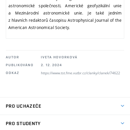
astronomické společnosti, Americké geofyzikální unie
a Mezinárodní astronomické unie. Je také jedním
z hlavních redaktorů časopisu Astrophysical Journal of the
American Astronomical Society.
AUTOR
IVETA HOVORKOVÁ
PUBLIKOVÁNO
2. 12. 2024
https://www.tst.fme.vutbr.cz/clanky/clanek/74622
ODKAZ
PRO UCHAZEČE
Studuj strojní inženýrství
PRO STUDENTY
Nabídka studia