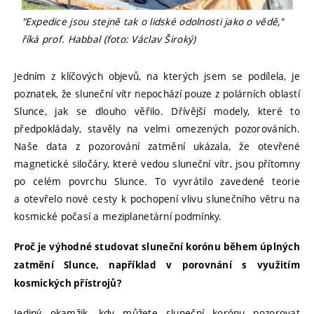
"Expedice jsou stejně tak o lidské odolnosti jako o vědě,"
říká prof. Habbal (foto: Václav Široký)
Jedním z klíčových objevů, na kterých jsem se podílela, je
poznatek, že sluneční vítr nepochází pouze z polárních oblastí
Slunce, jak se dlouho věřilo. Dřívější modely, které to
předpokládaly, stavěly na velmi omezených pozorováních.
Naše data z pozorování zatmění ukázala, že otevřené
magnetické siločáry, které vedou sluneční vítr, jsou přítomny
po celém povrchu Slunce. To vyvrátilo zavedené teorie
a otevřelo nové cesty k pochopení vlivu slunečního větru na
kosmické počasí a meziplanetární podmínky.
Proč je výhodné studovat sluneční korónu během úplných
zatmění Slunce, například v porovnání s využitím
kosmických přístrojů?
Jediný okamžik, kdy můžete sluneční korónu pozorovat