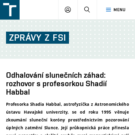
FSI
PŘIHLÁŠENÍ
HLEDAT
MENU
VUT
v
Brně
ZPRÁVY
Z
FSI
Odhalování slunečních záhad:
rozhovor s profesorkou Shadií
Habbal
Profesorka Shadia Habbal, astrofyzička z Astronomického
ústavu Havajské univerzity, se od roku 1995 věnuje
zkoumání sluneční koróny prostřednictvím pozorování
úplných zatmění Slunce. Její průkopnická práce přinesla