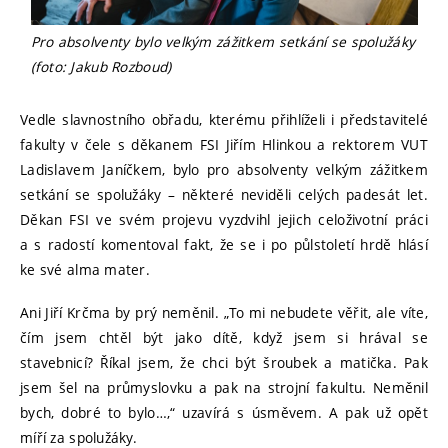
Pro absolventy bylo velkým zážitkem setkání se spolužáky
(foto: Jakub Rozboud)
Vedle slavnostního obřadu, kterému přihlíželi i představitelé
fakulty v čele s děkanem FSI Jiřím Hlinkou a rektorem VUT
Ladislavem Janíčkem, bylo pro absolventy velkým zážitkem
setkání se spolužáky – některé neviděli celých padesát let.
Děkan FSI ve svém projevu vyzdvihl jejich celoživotní práci
a s radostí komentoval fakt, že se i po půlstoletí hrdě hlásí
ke své alma mater.
Ani Jiří Krčma by prý neměnil. „To mi nebudete věřit, ale víte,
čím jsem chtěl být jako dítě, když jsem si hrával se
stavebnicí? Říkal jsem, že chci být šroubek a matička. Pak
jsem šel na průmyslovku a pak na strojní fakultu. Neměnil
bych, dobré to bylo…,“ uzavírá s úsměvem. A pak už opět
míří za spolužáky.