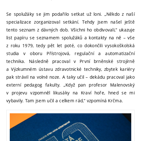
Se spolužáky se jim podařilo setkat už loni. „Někdo z naší
specializace zorganizoval setkání. Tehdy jsem našel ještě
tento seznam z dávných dob. Všichni ho obdivovali,“ ukazuje
list papíru se seznamem spolužáků a kontakty na ně – vše
z roku 1979, tedy pět let poté, co dokončili vysokoškolská
studia v oboru Přístrojová, regulační a automatizační
technika. Následně pracoval v První brněnské strojírně
a Výzkumném ústavu zdravotnické techniky, zbytek kariéry
pak strávil na volné noze. A taky učil – dekádu pracoval jako
externí pedagog fakulty. „Když pan profesor Malenovský
v projevu vzpomněl likusáky na Kraví hoře, hned se mi
vybavily. Tam jsem učil a celkem rád,“ vzpomíná Krčma.