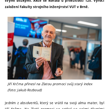
svými blízkými. Akce se konala u příležitosti 125. výročí
založení Fakulty strojního inženýrství VUT v Brně.
Jiří Krčma přinesl na Zlatou promoci svůj starý index
(foto: Jakub Rozboud)
Jedním z absolventů, který se vrátil na svoji alma mater, byl
Jiří Krčma. Na Zlaté promoci se setkal se svými dávnými