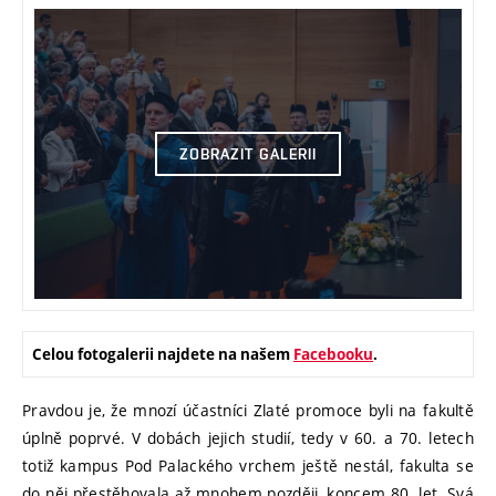
ZOBRAZIT GALERII
Celou fotogalerii najdete na našem
Facebooku
.
Pravdou je, že mnozí účastníci Zlaté promoce byli na fakultě
úplně poprvé. V dobách jejich studií, tedy v 60. a 70. letech
totiž kampus Pod Palackého vrchem ještě nestál, fakulta se
do něj přestěhovala až mnohem později, koncem 80. let. Svá