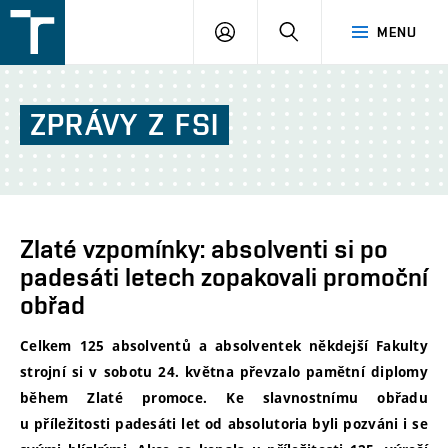
FSI
PŘIHLÁŠENÍ
HLEDAT
MENU
VUT
v
Brně
ZPRÁVY
Z
FSI
Zlaté vzpomínky: absolventi si po
padesáti letech zopakovali promoční
obřad
Celkem 125 absolventů a absolventek někdejší Fakulty
strojní si v sobotu 24. května převzalo pamětní diplomy
během Zlaté promoce. Ke slavnostnímu obřadu
u příležitosti padesáti let od absolutoria byli pozváni i se