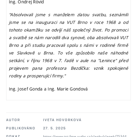
Ing. Ondrej Rövid
"Absolvovali jsme s manželem zlatou svatbu, seznámili
jsme se na inauguraci na VUT Brno v roce 1968 a od
tohoto okamžiku se odvíjí náš společný život. Po promoci
a svatbě se nám narodili dva synové, oba absolvovali VUT
Brno a při studiu pracovali spolu s námi v rodinné firmě
ve Slavkově u Brna. To vše způsobilo naše náhodné
setkání, v říjnu 1968 v 7. řadě v aule na "Lenince" před
projevem pana profesora Bezdíčka: vznik spokojené
rodiny a prosperující firmy."
Ing. Josef Gonda a Ing. Marie Gondová
AUTOR
IVETA HOVORKOVÁ
PUBLIKOVÁNO
27. 5. 2025
https://www.tst.fme.vutbr.cz/clanky/clanek/75344
ODKAZ