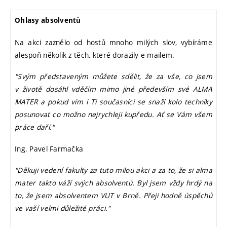
Ohlasy absolventů
Na akci zaznělo od hostů mnoho milých slov, vybíráme
alespoň několik z těch, které dorazily e-mailem.
"Svým představeným můžete sdělit, že za vše, co jsem
v životě dosáhl vděčím mimo jiné především své ALMA
MATER a pokud vím i Ti současníci se snaží kolo techniky
posunovat co možno nejrychleji kupředu. Ať se Vám všem
práce daří."
Ing. Pavel Farmačka
"Děkuji vedení fakulty za tuto milou akci a za to, že si alma
mater takto váží svých absolventů. Byl jsem vždy hrdý na
to, že jsem absolventem VUT v Brně. Přeji hodně úspěchů
ve vaší velmi důležité práci."