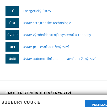
Energetický ústav
EÚ
Ústav strojírenské technologie
ÚST
Ústav výrobních strojů, systémů a robotiky
ÚVSSR
Ústav procesního inženýrství
ÚPI
Ústav automobilního a dopravního inženýrství
ÚADI
FAKULTA STROJNÍHO INŽENÝRSTVÍ
VYSOKÉ UČENÍ TECHNICKÉ V BRNĚ
 SOUBORY COOKIE
Technická 2896/2
PŘIJÍMÁ
www.fme.vutbr.cz