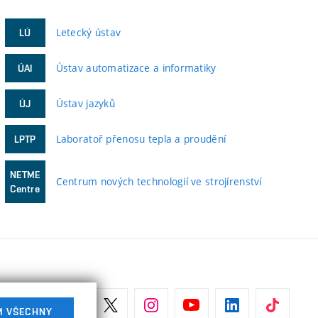
Letecký ústav
LÚ
Ústav automatizace a informatiky
ÚAI
Ústav jazyků
ÚJ
Laboratoř přenosu tepla a proudění
LPTP
NETME
Centrum nových technologií ve strojírenství
Centre
M VŠECHNY