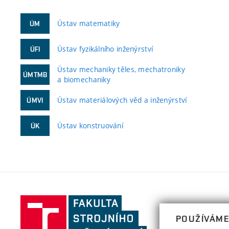
Ústav matematiky
ÚM
Ústav fyzikálního inženýrství
ÚFI
Ústav mechaniky těles, mechatroniky
ÚMTMB
a biomechaniky
Ústav materiálových věd a inženýrství
ÚMVI
Ústav konstruování
ÚK
Fakulta
strojního
POUŽÍVÁME
inženýrství,