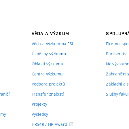
VĚDA A VÝZKUM
SPOLUPRÁ
Věda a výzkum na FSI
Firemní spo
Úspěchy výzkumu
Partnerství
Oblasti výzkumu
Nejvýznamně
Centra výzkumu
Zahraniční 
Podpora projektů
Základní a s
aničí
Transfer znalostí
Služby fakul
Projekty
týmy
Výsledky
HRS4R / HR Award