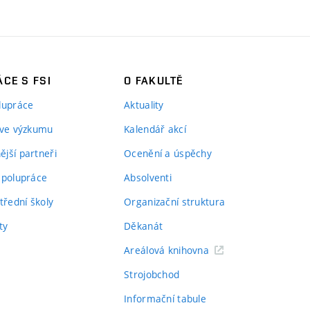
CE S FSI
O FAKULTĚ
lupráce
Aktuality
 ve výzkumu
Kalendář akcí
jší partneři
Ocenění a úspěchy
spolupráce
Absolventi
třední školy
Organizační struktura
ty
Děkanát
Areálová knihovna
Strojobchod
Informační tabule