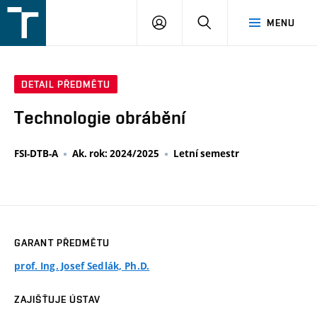
FSI
PŘIHLÁŠENÍ
HLEDAT
MENU
VUT
v
Brně
DETAIL PŘEDMĚTU
Technologie obrábění
FSI-DTB-A
Ak. rok: 2024/2025
Letní semestr
GARANT PŘEDMĚTU
prof. Ing. Josef Sedlák, Ph.D.
ZAJIŠŤUJE ÚSTAV