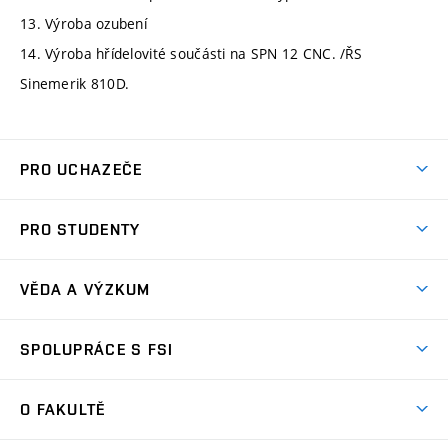
13. Výroba ozubení
14. Výroba hřídelovité součásti na SPN 12 CNC. /ŘS
Sinemerik 810D.
PRO UCHAZEČE
Studuj strojní inženýrství
PRO STUDENTY
Nabídka studia
Předměty
Ambasadoři studia
VĚDA A VÝZKUM
Studijní programy
Přijímačky
Věda a výzkum na FSI
Studijní předpisy
SPOLUPRÁCE S FSI
Zápisy
Úspěchy výzkumu
Časový plán studia
Často kladené dotazy
Firemní spolupráce
Oblasti výzkumu
O FAKULTĚ
Pro prváky
Dny otevřených dveří
Partnerství ve výzkumu
Centra výzkumu
Studium a stáže v zahraničí