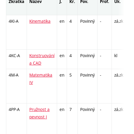
Zkratka
Název
J.
Kr.
Pov.
Prof.
Uk.
Ho
ro
4KI-A
Kinematika
en
4
Povinný
-
zá,zk
P -
C1
/ C
14
4KC-A
Konstruování
en
4
Povinný
-
kl
CP
a CAD
26
4M-A
Matematika
en
5
Povinný
-
zá,zk
P -
IV
C1
/ C
13
4PP-A
Pružnost a
en
7
Povinný
-
zá,zk
P -
pevnost I
C1
/ C
14