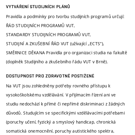
VYTVÁŘENÍ STUDIJNÍCH PLÁNŮ
Pravidla a podmínky pro tvorbu studijních programů určují:
ŘÁD STUDIJNÍCH PROGRAMŮ VUT,
STANDARDY STUDIJNÍCH PROGRAMŮ VUT,
STUDIJNÍ A ZKUŠEBNÍ ŘÁD VUT (užívající „ECTS“),
SMĚRNICE DĚKANA Pravidla pro organizaci studia na fakultě
(doplněk Studijního a zkušebního řádu VUT v Brně).
DOSTUPNOST PRO ZDRAVOTNĚ POSTIŽENÉ
Na VUT jsou zohledněny potřeby rovného přístupu k
vysokoškolskému vzdělávání. V přijímacím řízení ani ve
studiu nedochází k přímé či nepřímé diskriminaci z žádných
důvodů. Studujícím se specifickými vzdělávacími potřebami
(poruchy učení, fyzický a smyslový handicap, chronická
somatická onemocnění, poruchy autistického spektra,