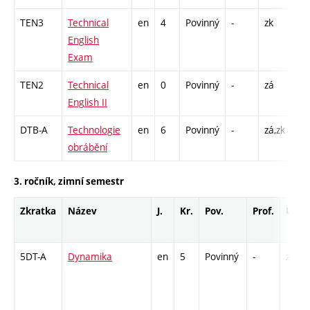
TEN3
Technical
en
4
Povinný
-
zk
K -
English
Exam
TEN2
Technical
en
0
Povinný
-
zá
Cj 
English II
DTB-A
Technologie
en
6
Povinný
-
zá,zk
P -
obrábění
L -
3. ročník, zimní semestr
Zkratka
Název
J.
Kr.
Pov.
Prof.
Uk.
5DT-A
Dynamika
en
5
Povinný
-
zá,zk