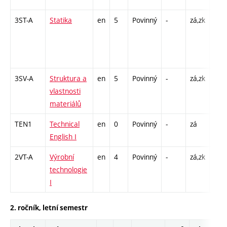
3ST-A
Statika
en
5
Povinný
-
zá,zk
P - 
C1 -
/ CP
14
3SV-A
Struktura a
en
5
Povinný
-
zá,zk
P - 
vlastnosti
L - 
materiálů
TEN1
Technical
en
0
Povinný
-
zá
Cj -
English I
2VT-A
Výrobní
en
4
Povinný
-
zá,zk
P - 
technologie
L - 
I
C1 -
2. ročník, letní semestr