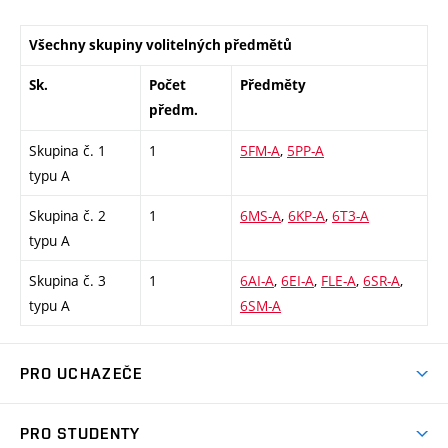
Všechny skupiny volitelných předmětů
Sk.
Počet
Předměty
předm.
Skupina č. 1
1
5FM-A
,
5PP-A
typu A
Skupina č. 2
1
6MS-A
,
6KP-A
,
6T3-A
typu A
Skupina č. 3
1
6AI-A
,
6EI-A
,
FLE-A
,
6SR-A
,
typu A
6SM-A
PRO UCHAZEČE
Studuj strojní inženýrství
PRO STUDENTY