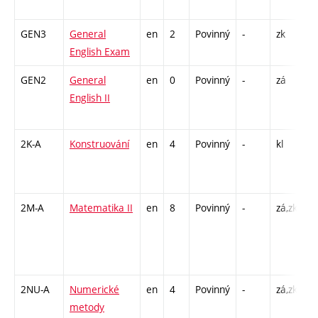
C
GEN3
General
en
2
Povinný
-
zk
K 
English Exam
GEN2
General
en
0
Povinný
-
zá
Cj
English II
/ 
1
2K-A
Konstruování
en
4
Povinný
-
kl
P 
C
2
2M-A
Matematika II
en
8
Povinný
-
zá,zk
P 
C
/ 
8
2NU-A
Numerické
en
4
Povinný
-
zá,zk
P 
metody
C