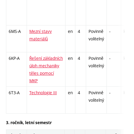
6MS-A
Mezní stavy
en
4
Povinně
-
kl
materiálů
volitelný
6KP-A
Řešení základních
en
4
Povinně
-
kl
úloh mechaniky
volitelný
těles pomocí
MKP
6T3-A
Technologie III
en
4
Povinně
-
kl
volitelný
3. ročník, letní semestr