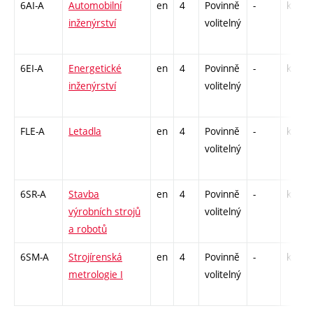
6AI-A
Automobilní
en
4
Povinně
-
kl
inženýrství
volitelný
6EI-A
Energetické
en
4
Povinně
-
kl
inženýrství
volitelný
FLE-A
Letadla
en
4
Povinně
-
kl
volitelný
6SR-A
Stavba
en
4
Povinně
-
kl
výrobních strojů
volitelný
a robotů
6SM-A
Strojírenská
en
4
Povinně
-
kl
metrologie I
volitelný