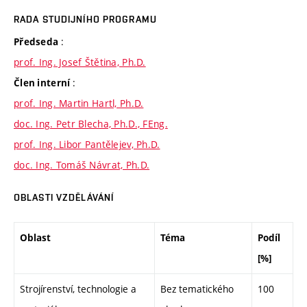
RADA STUDIJNÍHO PROGRAMU
:
Předseda
prof. Ing. Josef Štětina, Ph.D.
:
Člen interní
prof. Ing. Martin Hartl, Ph.D.
doc. Ing. Petr Blecha, Ph.D., FEng.
prof. Ing. Libor Pantělejev, Ph.D.
doc. Ing. Tomáš Návrat, Ph.D.
OBLASTI VZDĚLÁVÁNÍ
Oblast
Téma
Podíl
[%]
Strojírenství, technologie a
Bez tematického
100