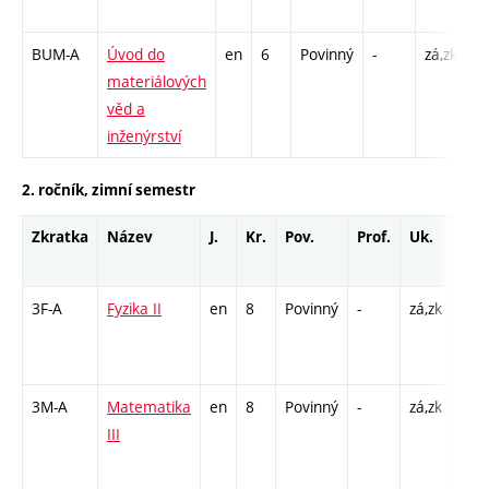
2
BUM-A
Úvod do
en
6
Povinný
-
zá,zk
P 
materiálových
L 
věd a
inženýrství
2. ročník, zimní semestr
Zkratka
Název
J.
Kr.
Pov.
Prof.
Uk.
Hod
roz
3F-A
Fyzika II
en
8
Povinný
-
zá,zk
P - 
L - 
C1 -
3M-A
Matematika
en
8
Povinný
-
zá,zk
P - 
III
C1 -
/ CP
13