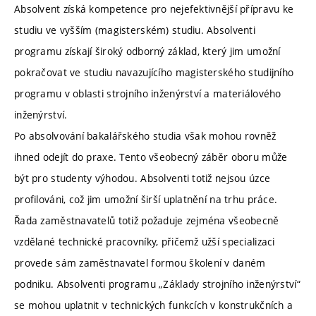
Absolvent získá kompetence pro nejefektivnější přípravu ke
studiu ve vyšším (magisterském) studiu. Absolventi
programu získají široký odborný základ, který jim umožní
pokračovat ve studiu navazujícího magisterského studijního
programu v oblasti strojního inženýrství a materiálového
inženýrství.
Po absolvování bakalářského studia však mohou rovněž
ihned odejít do praxe. Tento všeobecný záběr oboru může
být pro studenty výhodou. Absolventi totiž nejsou úzce
profilováni, což jim umožní širší uplatnění na trhu práce.
Řada zaměstnavatelů totiž požaduje zejména všeobecně
vzdělané technické pracovníky, přičemž užší specializaci
provede sám zaměstnavatel formou školení v daném
podniku. Absolventi programu „Základy strojního inženýrství“
se mohou uplatnit v technických funkcích v konstrukčních a