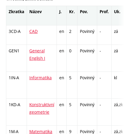
Zkratka
Název
J.
Kr.
Pov.
Prof.
Uk.
Ho
ro
3CD-A
CAD
en
2
Povinný
-
zá
CPP
26
GEN1
General
en
0
Povinný
-
zá
Cj 
English I
/ C
13
1IN-A
Informatika
en
5
Povinný
-
kl
P -
CPP
26
1KD-A
Konstruktivní
en
5
Povinný
-
zá,zk
P -
geometrie
CPP
26
1M-A
Matematika
en
9
Povinný
-
zá,zk
P -