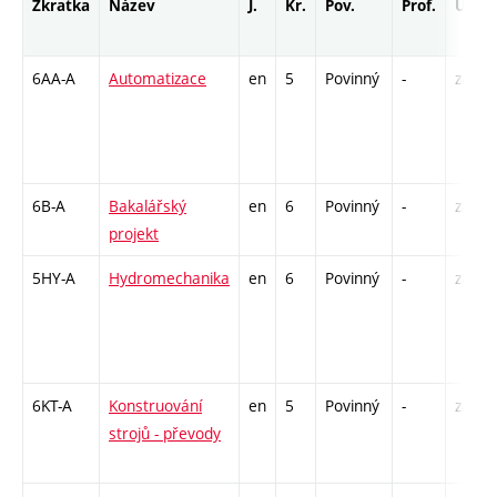
Zkratka
Název
J.
Kr.
Pov.
Prof.
Uk.
6AA-A
Automatizace
en
5
Povinný
-
zá,zk
6B-A
Bakalářský
en
6
Povinný
-
zá
projekt
5HY-A
Hydromechanika
en
6
Povinný
-
zá,zk
6KT-A
Konstruování
en
5
Povinný
-
zá,zk
strojů - převody