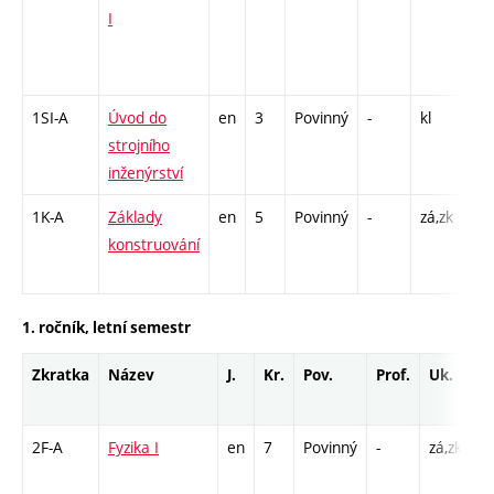
I
C1 
/ C
8
1SI-A
Úvod do
en
3
Povinný
-
kl
P -
strojního
inženýrství
1K-A
Základy
en
5
Povinný
-
zá,zk
P -
konstruování
CPP
26
1. ročník, letní semestr
Zkratka
Název
J.
Kr.
Pov.
Prof.
Uk.
H
r
2F-A
Fyzika I
en
7
Povinný
-
zá,zk
P 
L 