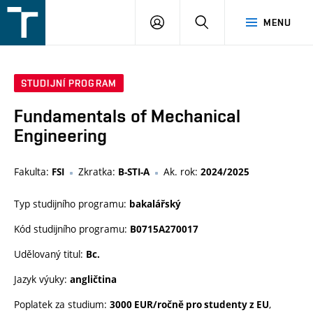
FSI
PŘIHLÁŠENÍ
HLEDAT
MENU
VUT
v
Brně
STUDIJNÍ PROGRAM
Fundamentals of Mechanical
Engineering
Fakulta:
Zkratka:
Ak. rok:
FSI
B-STI-A
2024/2025
Typ studijního programu:
bakalářský
Kód studijního programu:
B0715A270017
Udělovaný titul:
Bc.
Jazyk výuky:
angličtina
Poplatek za studium:
,
3000 EUR/ročně pro studenty z EU