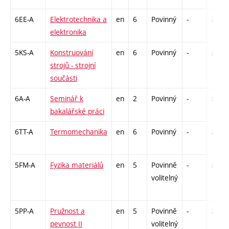
6EE-A
Elektrotechnika a
en
6
Povinný
-
zá,zk
elektronika
5KS-A
Konstruování
en
6
Povinný
-
zá,zk
strojů - strojní
součásti
6A-A
Seminář k
en
2
Povinný
-
zá
bakalářské práci
6TT-A
Termomechanika
en
6
Povinný
-
zá,zk
5FM-A
Fyzika materiálů
en
5
Povinně
-
zá,zk
volitelný
5PP-A
Pružnost a
en
5
Povinně
-
zá,zk
pevnost II
volitelný