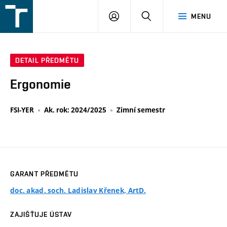
FSI
PŘIHLÁŠENÍ
HLEDAT
MENU
VUT
v
Brně
DETAIL PŘEDMĚTU
Ergonomie
FSI-YER
Ak. rok: 2024/2025
Zimní semestr
GARANT PŘEDMĚTU
doc. akad. soch. Ladislav Křenek, ArtD.
ZAJIŠŤUJE ÚSTAV