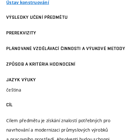
Ústav konstruování
VÝSLEDKY UČENÍ PŘEDMĚTU
PREREKVIZITY
PLÁNOVANÉ VZDĚLÁVACÍ ČINNOSTI A VÝUKOVÉ METODY
ZPŮSOB A KRITÉRIA HODNOCENÍ
JAZYK VÝUKY
čeština
CÍL
Cílem předmětu je získání znalostí potřebných pro
navrhování a modernizaci průmyslových výrobků
a pracovního prostředí. Absolventi budou schopni