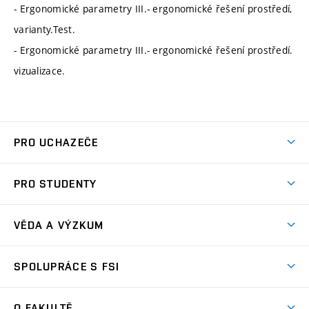
- Ergonomické parametry III.- ergonomické řešení prostředí,
varianty.Test.
- Ergonomické parametry III.- ergonomické řešení prostředí.
vizualizace.
PRO UCHAZEČE
Studuj strojní inženýrství
PRO STUDENTY
Nabídka studia
Předměty
Ambasadoři studia
VĚDA A VÝZKUM
Studijní programy
Přijímačky
Věda a výzkum na FSI
Studijní předpisy
SPOLUPRÁCE S FSI
Zápisy
Úspěchy výzkumu
Časový plán studia
Často kladené dotazy
Firemní spolupráce
Oblasti výzkumu
O FAKULTĚ