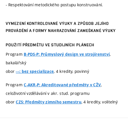
- Respektování metodického postupu konstruování.
VYMEZENÍ KONTROLOVANÉ VÝUKY A ZPŮSOB JEJÍHO
PROVÁDĚNÍ A FORMY NAHRAZOVÁNÍ ZAMEŠKANÉ VÝUKY
POUŽITÍ PŘEDMĚTU VE STUDIJNÍCH PLÁNECH
Program
,
B-PDS-P: Průmyslový design ve strojírenství
bakalářský
obor
, 4 kredity, povinný
---: bez specializace
Program
,
C-AKR-P: Akreditované předměty v CŽV
celoživotní vzdělávání v akr. stud. programu
obor
, 4 kredity, volitelný
CZS: Předměty zimního semestru