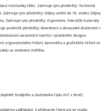
Oblast mechaniky těles. Zahrnuje tyto předměty: Technická
. Zahrnuje tyto předměty: Dějiny umění do 18. století, Dějiny
ignu. Zahrnuje tyto předměty: Ergonomie, Pokročilé materiály
tuje praktické předměty, dovednosti a dosavadní zkušenosti v
představení variantních návrhů i výsledného designu
ní, ergonomického řešení, barevného a grafického řešení ve
odelu ve zvoleném měřítku.
doplněk Studijního a zkušebního řádu VUT v Brně).
lskému vzdělávání. V přijímacím řízení ani ve studiu