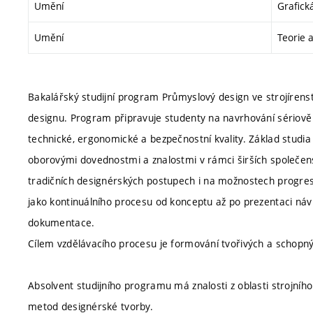
Umění
Grafick
Umění
Teorie 
Bakalářský studijní program Průmyslový design ve strojírenstv
designu. Program připravuje studenty na navrhování sériově
technické, ergonomické a bezpečnostní kvality. Základ studia 
oborovými dovednostmi a znalostmi v rámci širších společen
tradičních designérských postupech i na možnostech progresiv
jako kontinuálního procesu od konceptu až po prezentaci náv
dokumentace.
Cílem vzdělávacího procesu je formování tvořivých a schopný
Absolvent studijního programu má znalosti z oblasti strojníh
metod designérské tvorby.