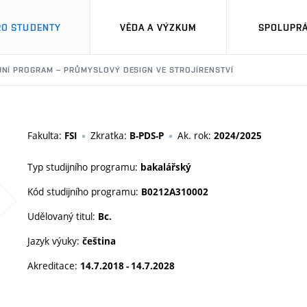
RO STUDENTY
VĚDA A VÝZKUM
SPOLUPRÁ
JNÍ PROGRAM – PRŮMYSLOVÝ DESIGN VE STROJÍRENSTVÍ
Fakulta:
Zkratka:
Ak. rok:
FSI
B-PDS-P
2024/2025
Typ studijního programu:
bakalářský
Kód studijního programu:
B0212A310002
Udělovaný titul:
Bc.
Jazyk výuky:
čeština
Akreditace:
14.7.2018 - 14.7.2028