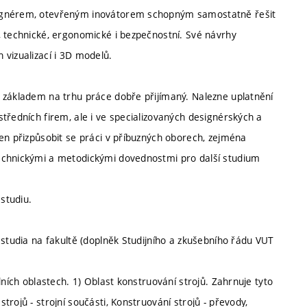
signérem, otevřeným inovátorem schopným samostatně řešit
, technické, ergonomické i bezpečnostní. Své návrhy
 vizualizací i 3D modelů.
 základem na trhu práce dobře přijímaný. Nalezne uplatnění
tředních firem, ale i ve specializovaných designérských a
en přizpůsobit se práci v příbuzných oborech, zejména
echnickými a metodickými dovednostmi pro další studium
studiu.
 studia na fakultě (doplněk Studijního a zkušebního řádu VUT
dních oblastech. 1) Oblast konstruování strojů. Zahrnuje tyto
rojů - strojní součásti, Konstruování strojů - převody,