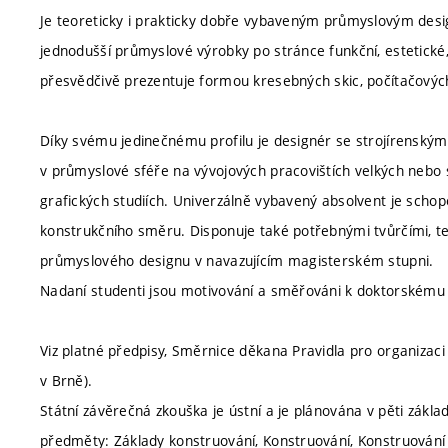
Je teoreticky i prakticky dobře vybaveným průmyslovým de
jednodušší průmyslové výrobky po stránce funkční, estetické
přesvědčivě prezentuje formou kresebných skic, počítačových
Díky svému jedinečnému profilu je designér se strojírenským
v průmyslové sféře na vývojových pracovištích velkých nebo s
grafických studiích. Univerzálně vybavený absolvent je schop
konstrukčního směru. Disponuje také potřebnými tvůrčími, t
průmyslového designu v navazujícím magisterském stupni.
Nadaní studenti jsou motivování a směřováni k doktorskému 
Viz platné předpisy, Směrnice děkana Pravidla pro organizaci
v Brně).
Státní závěrečná zkouška je ústní a je plánována v pěti zákla
předměty: Základy konstruování, Konstruování, Konstruování st