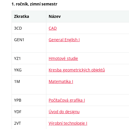
1. ročník, zimní semestr
Zkratka
Název
3CD
CAD
GEN1
General English I
YZ1
Hmotové studie
YKG
Kresba geometrických objektů
1M
Matematika I
YPB
Počítačová grafika I
YDF
Úvod do designu
2VT
Výrobní technologie I