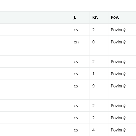
J.
Kr.
Pov.
cs
2
Povinný
en
0
Povinný
cs
2
Povinný
cs
1
Povinný
cs
9
Povinný
cs
2
Povinný
cs
2
Povinný
cs
4
Povinný