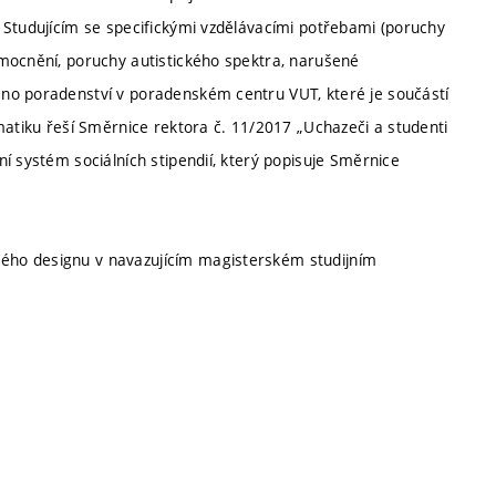
 Studujícím se specifickými vzdělávacími potřebami (poruchy
mocnění, poruchy autistického spektra, narušené
no poradenství v poradenském centru VUT, které je součástí
matiku řeší Směrnice rektora č. 11/2017 „Uchazeči a studenti
í systém sociálních stipendií, který popisuje Směrnice
ého designu v navazujícím magisterském studijním