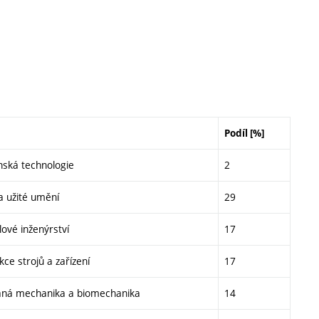
Podíl [%]
enská technologie
2
a užité umění
29
lové inženýrství
17
ce strojů a zařízení
17
aná mechanika a biomechanika
14