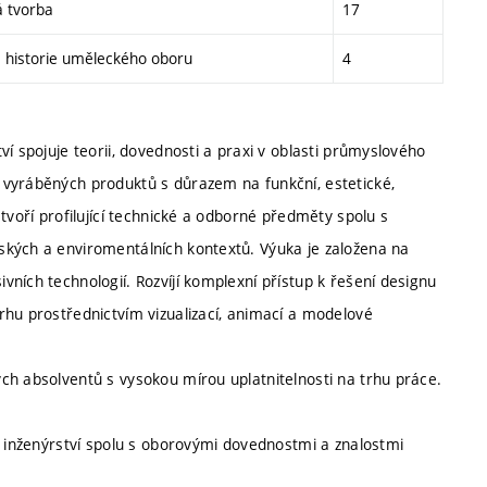
á tvorba
17
a historie uměleckého oboru
4
í spojuje teorii, dovednosti a praxi v oblasti průmyslového
 vyráběných produktů s důrazem na funkční, estetické,
tvoří profilující technické a odborné předměty spolu s
ských a enviromentálních kontextů. Výuka je založena na
ních technologií. Rozvíjí komplexní přístup k řešení designu
rhu prostřednictvím vizualizací, animací a modelové
ch absolventů s vysokou mírou uplatnitelnosti na trhu práce.
o inženýrství spolu s oborovými dovednostmi a znalostmi