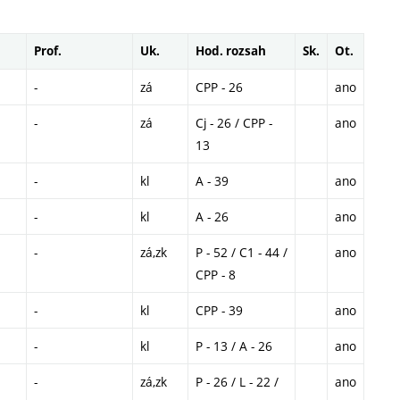
Prof.
Uk.
Hod. rozsah
Sk.
Ot.
-
zá
CPP - 26
ano
-
zá
Cj - 26 / CPP -
ano
13
-
kl
A - 39
ano
-
kl
A - 26
ano
-
zá,zk
P - 52 / C1 - 44 /
ano
CPP - 8
-
kl
CPP - 39
ano
-
kl
P - 13 / A - 26
ano
-
zá,zk
P - 26 / L - 22 /
ano