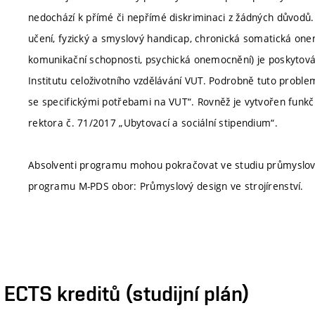
nedochází k přímé či nepřímé diskriminaci z žádných důvodů.
učení, fyzický a smyslový handicap, chronická somatická one
komunikační schopnosti, psychická onemocnění) je poskytová
Institutu celoživotního vzdělávání VUT. Podrobně tuto proble
se specifickými potřebami na VUT“. Rovněž je vytvořen funkčn
rektora č. 71/2017 „Ubytovací a sociální stipendium“.
Absolventi programu mohou pokračovat ve studiu průmyslov
programu M-PDS obor: Průmyslový design ve strojírenství.
CTS kreditů (studijní plán)