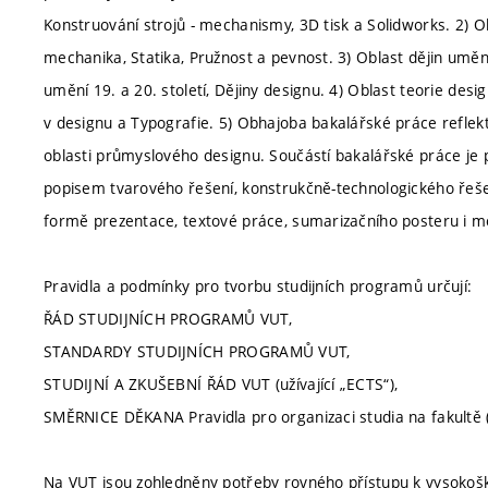
Konstruování strojů - mechanismy, 3D tisk a Solidworks. 2) 
mechanika, Statika, Pružnost a pevnost. 3) Oblast dějin umění
umění 19. a 20. století, Dějiny designu. 4) Oblast teorie des
v designu a Typografie. 5) Obhajoba bakalářské práce reflek
oblasti průmyslového designu. Součástí bakalářské práce je 
popisem tvarového řešení, konstrukčně-technologického řeše
formě prezentace, textové práce, sumarizačního posteru i m
Pravidla a podmínky pro tvorbu studijních programů určují:
ŘÁD STUDIJNÍCH PROGRAMŮ VUT,
STANDARDY STUDIJNÍCH PROGRAMŮ VUT,
STUDIJNÍ A ZKUŠEBNÍ ŘÁD VUT (užívající „ECTS“),
SMĚRNICE DĚKANA Pravidla pro organizaci studia na fakultě (
Na VUT jsou zohledněny potřeby rovného přístupu k vysokoško