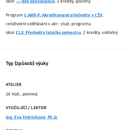
obor
, 2 kredity, povinný
---: bez specializace
Program
,
C-AKR-P: Akreditované předměty v CŽV
celoživotní vzdělávání v akr. stud. programu
obor
, 2 kredity, volitelný
CLS: Předměty letního semestru
Typ (způsob) výuky
ATELIÉR
26 hod., povinná
VYUČUJÍCÍ / LEKTOR
Ing. Eva Fridrichová, Ph.D.