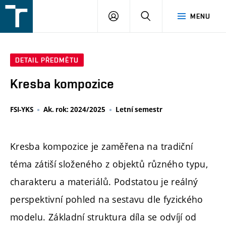
FSI
PŘIHLÁŠENÍ
HLEDAT
MENU
VUT
v
Brně
DETAIL PŘEDMĚTU
Kresba kompozice
FSI-YKS
Ak. rok: 2024/2025
Letní semestr
Kresba kompozice je zaměřena na tradiční
téma zátiší složeného z objektů různého typu,
charakteru a materiálů. Podstatou je reálný
perspektivní pohled na sestavu dle fyzického
modelu. Základní struktura díla se odvíjí od