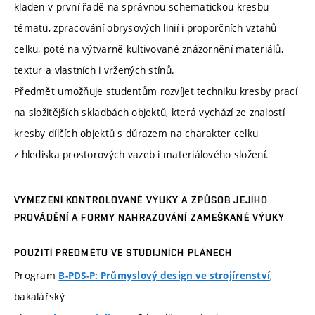
kladen v první řadě na správnou schematickou kresbu
tématu, zpracování obrysových linií i proporčních vztahů
celku, poté na výtvarně kultivované znázornění materiálů,
textur a vlastních i vržených stínů.
Předmět umožňuje studentům rozvíjet techniku kresby prací
na složitějších skladbách objektů, která vychází ze znalostí
kresby dílčích objektů s důrazem na charakter celku
z hlediska prostorových vazeb i materiálového složení.
VYMEZENÍ KONTROLOVANÉ VÝUKY A ZPŮSOB JEJÍHO
PROVÁDĚNÍ A FORMY NAHRAZOVÁNÍ ZAMEŠKANÉ VÝUKY
POUŽITÍ PŘEDMĚTU VE STUDIJNÍCH PLÁNECH
Program
,
B-PDS-P: Průmyslový design ve strojírenství
bakalářský