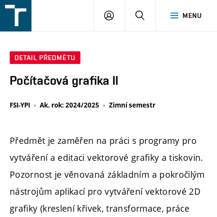
FSI
PŘIHLÁŠENÍ
HLEDAT
MENU
VUT
v
Brně
DETAIL PŘEDMĚTU
Počítačová grafika II
FSI-YPI
Ak. rok: 2024/2025
Zimní semestr
Předmět je zaměřen na práci s programy pro
vytváření a editaci vektorové grafiky a tiskovin.
Pozornost je věnovaná základním a pokročilým
nástrojům aplikací pro vytváření vektorové 2D
grafiky (kreslení křivek, transformace, práce