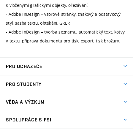
s vloženými grafickými objekty, ořezávání.
- Adobe InDesign – vzorové stránky, znakový a odstavcový
styl, sazba textu, obtékání, GREP.
- Adobe InDesign – tvorba seznamu, automatický text, kotvy
v textu, příprava dokumentu pro tisk, export, tisk brožury.
PRO UCHAZEČE
Studuj strojní inženýrství
PRO STUDENTY
Nabídka studia
Předměty
Ambasadoři studia
VĚDA A VÝZKUM
Studijní programy
Přijímačky
Věda a výzkum na FSI
Studijní předpisy
SPOLUPRÁCE S FSI
Zápisy
Úspěchy výzkumu
Časový plán studia
Často kladené dotazy
Firemní spolupráce