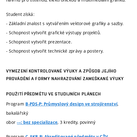
Student získá:
- Základní znalost s vytvářením vektorové grafiky a sazby.
- Schopnost vytvořit grafické výstupy projektů.
- Schopnost vytvořit prezentace.
- Schopnost vytvořit technické zprávy a postery.
VYMEZENÍ KONTROLOVANÉ VÝUKY A ZPŮSOB JEJÍHO
PROVÁDĚNÍ A FORMY NAHRAZOVÁNÍ ZAMEŠKANÉ VÝUKY
POUŽITÍ PŘEDMĚTU VE STUDIJNÍCH PLÁNECH
Program
,
B-PDS-P: Průmyslový design ve strojírenství
bakalářský
obor
, 3 kredity, povinný
---: bez specializace
Program
,
C-AKR-P: Akreditované předměty v CŽV