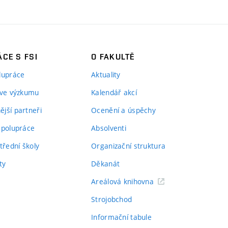
CE S FSI
O FAKULTĚ
lupráce
Aktuality
 ve výzkumu
Kalendář akcí
jší partneři
Ocenění a úspěchy
spolupráce
Absolventi
třední školy
Organizační struktura
ty
Děkanát
Areálová knihovna
Strojobchod
Informační tabule