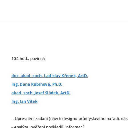
104 hod., povinná
doc. akad. soch. Ladislav Křenek, ArtD.
Ing. Dana Rubínová, Ph.D.
akad. soch. Josef Sládek, ArtD.
Ing. Jan Vítek
– Upřesnění zadání (návrh designu průmyslového nářadí, nást
- Analýza, ověření podkladů, informací.