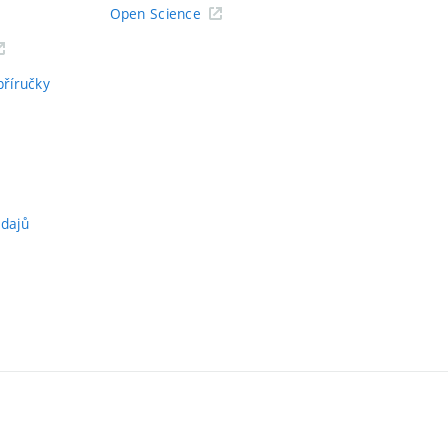
Open Science
příručky
údajů