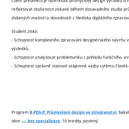
Cílem předmětu je navrhnout průmyslový design výrobku stře
reflektovat zkušenosti získané během dosavadního studia pr
získaných znalostí a dovedností z hlediska digitálního zpraco
Student získá:
- Schopnost komplexního zpracování designérského návrhu v
výsledků.
- Schopnost analyzovat problematiku z pohledu funkčního, est
- Schopnost správně stanovit vzájemné vazby sytému člověk-s
Program
, baka
B-PDS-P: Průmyslový design ve strojírenství
obor
, 10 kredity, povinný
---: bez specializace