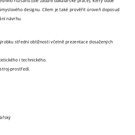
dního rozsahu (dle zadání bakalářské práce), který bude
ůmyslového designu. Cílem je také prověřit úroveň doposud
vání návrhu.
ýrobku střední obtížnosti včetně prezentace dosažených
etického i technického.
troj-prostředí.
lářský