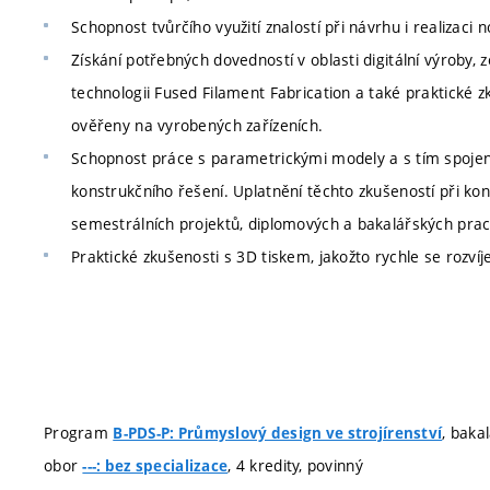
Schopnost tvůrčího využití znalostí při návrhu i realizaci n
Získání potřebných dovedností v oblasti digitální výroby, 
technologii Fused Filament Fabrication a také praktické z
ověřeny na vyrobených zařízeních.
Schopnost práce s parametrickými modely a s tím spojené
konstrukčního řešení. Uplatnění těchto zkušeností při kon
semestrálních projektů, diplomových a bakalářských prací 
Praktické zkušenosti s 3D tiskem, jakožto rychle se rozvíj
Program
, baka
B-PDS-P: Průmyslový design ve strojírenství
obor
, 4 kredity, povinný
---: bez specializace