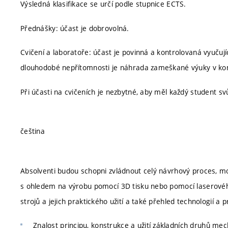
Výsledná klasifikace se určí podle stupnice ECTS.
Přednášky: účast je dobrovolná.
Cvičení a laboratoře: účast je povinná a kontrolovaná vyučuj
dlouhodobé nepřítomnosti je náhrada zameškané výuky v k
Při účasti na cvičeních je nezbytné, aby měl každý student sv
čeština
Absolventi budou schopni zvládnout celý návrhový proces, mo
s ohledem na výrobu pomocí 3D tisku nebo pomocí laserovéh
strojů a jejich praktického užití a také přehled technologií a 
Znalost principu, konstrukce a užití základních druhů me