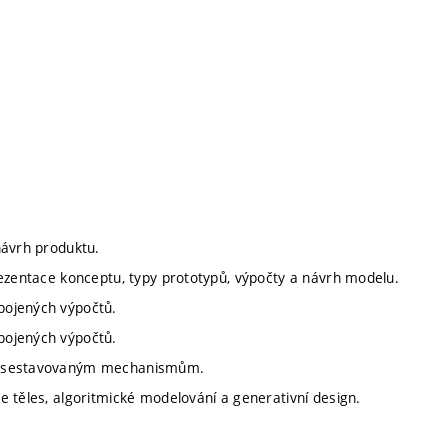
návrh produktu.
rezentace konceptu, typy prototypů, výpočty a návrh modelu.
pojených výpočtů.
pojených výpočtů.
ým sestavovaným mechanismům.
e těles, algoritmické modelování a generativní design.