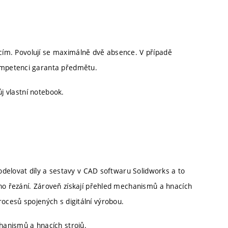
ícím. Povolují se maximálně dvě absence. V případě
ompetenci garanta předmětu.
ůj vlastní notebook.
delovat díly a sestavy v CAD softwaru Solidworks a to
o řezání. Zároveň získají přehled mechanismů a hnacích
procesů spojených s digitální výrobou.
chanismů a hnacích strojů.