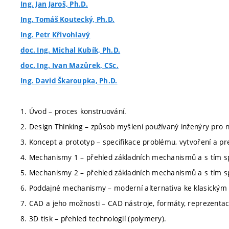
Ing. Jan Jaroš, Ph.D.
Ing. Tomáš Koutecký, Ph.D.
Ing. Petr Křivohlavý
doc. Ing. Michal Kubík, Ph.D.
doc. Ing. Ivan Mazůrek, CSc.
Ing. David Škaroupka, Ph.D.
1. Úvod – proces konstruování.
2. Design Thinking – způsob myšlení používaný inženýry pro 
3. Koncept a prototyp – specifikace problému, vytvoření a p
4. Mechanismy 1 – přehled základních mechanismů a s tím s
5. Mechanismy 2 – přehled základních mechanismů a s tím s
6. Poddajné mechanismy – moderní alternativa ke klasick
7. CAD a jeho možnosti – CAD nástroje, formáty, reprezentac
8. 3D tisk – přehled technologií (polymery).