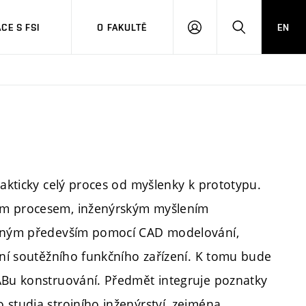
CE S FSI
O FAKULTĚ
EN
PŘIHLÁŠENÍ
HLEDAT
rakticky celý proces od myšlenky k prototypu.
ým procesem, inženýrským myšlením
ovaným především pomocí CAD modelování,
ání soutěžního funkčního zařízení. K tomu bude
LABu konstruování. Předmět integruje poznatky
 studia strojního inženýrství, zejména