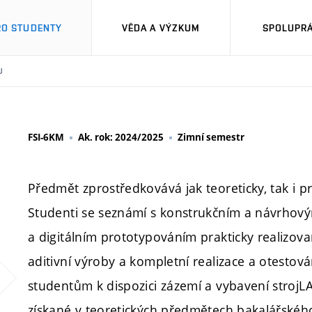
RO STUDENTY
VĚDA A VÝZKUM
SPOLUPRÁ
U
FSI-6KM
Ak. rok: 2024/2025
Zimní semestr
Předmět zprostředkovává jak teoreticky, tak i p
Studenti se seznámí s konstrukčním a návrhov
a digitálním prototypováním prakticky realiz
aditivní výroby a kompletní realizace a otestov
studentům k dispozici zázemí a vybavení stroj
získané v teoretických předmětech bakalářského