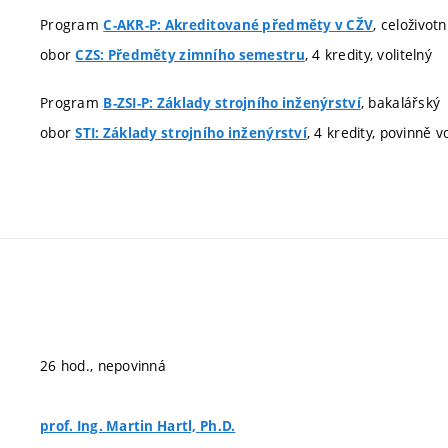
Program
, celoživot
C-AKR-P: Akreditované předměty v CŽV
obor
, 4 kredity, volitelný
CZS: Předměty zimního semestru
Program
, bakalářský
B-ZSI-P: Základy strojního inženýrství
obor
, 4 kredity, povinně vo
STI: Základy strojního inženýrství
26 hod., nepovinná
prof. Ing. Martin Hartl, Ph.D.