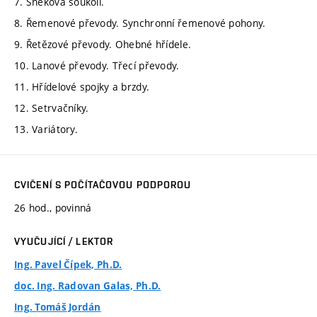
7. Šneková soukolí.
8. Řemenové převody. Synchronní řemenové pohony.
9. Řetězové převody. Ohebné hřídele.
10. Lanové převody. Třecí převody.
11. Hřídelové spojky a brzdy.
12. Setrvačníky.
13. Variátory.
CVIČENÍ S POČÍTAČOVOU PODPOROU
26 hod., povinná
VYUČUJÍCÍ / LEKTOR
Ing. Pavel Čípek, Ph.D.
doc. Ing. Radovan Galas, Ph.D.
Ing. Tomáš Jordán