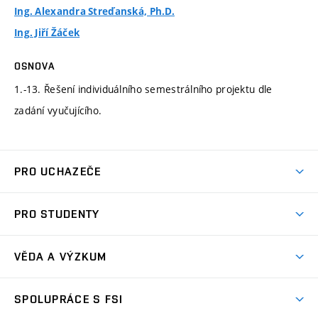
Ing. Alexandra Streďanská, Ph.D.
Ing. Jiří Žáček
OSNOVA
1.-13. Řešení individuálního semestrálního projektu dle
zadání vyučujícího.
PRO UCHAZEČE
Studuj strojní inženýrství
PRO STUDENTY
Nabídka studia
Předměty
Ambasadoři studia
VĚDA A VÝZKUM
Studijní programy
Přijímačky
Věda a výzkum na FSI
Studijní předpisy
SPOLUPRÁCE S FSI
Zápisy
Úspěchy výzkumu