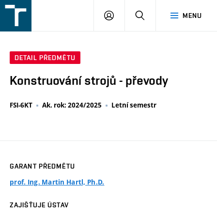
FSI
PŘIHLÁŠENÍ
HLEDAT
MENU
VUT
v
Brně
DETAIL PŘEDMĚTU
Konstruování strojů - převody
FSI-6KT
Ak. rok: 2024/2025
Letní semestr
GARANT PŘEDMĚTU
prof. Ing. Martin Hartl, Ph.D.
ZAJIŠŤUJE ÚSTAV