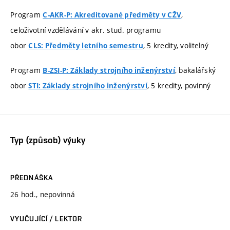
Program
,
C-AKR-P: Akreditované předměty v CŽV
celoživotní vzdělávání v akr. stud. programu
obor
, 5 kredity, volitelný
CLS: Předměty letního semestru
Program
, bakalářský
B-ZSI-P: Základy strojního inženýrství
obor
, 5 kredity, povinný
STI: Základy strojního inženýrství
Typ (způsob) výuky
PŘEDNÁŠKA
26 hod., nepovinná
VYUČUJÍCÍ / LEKTOR