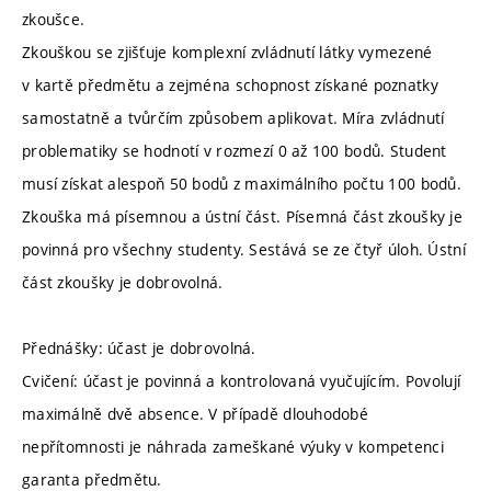
zkoušce.
Zkouškou se zjišťuje komplexní zvládnutí látky vymezené
v kartě předmětu a zejména schopnost získané poznatky
samostatně a tvůrčím způsobem aplikovat. Míra zvládnutí
problematiky se hodnotí v rozmezí 0 až 100 bodů. Student
musí získat alespoň 50 bodů z maximálního počtu 100 bodů.
Zkouška má písemnou a ústní část. Písemná část zkoušky je
povinná pro všechny studenty. Sestává se ze čtyř úloh. Ústní
část zkoušky je dobrovolná.
Přednášky: účast je dobrovolná.
Cvičení: účast je povinná a kontrolovaná vyučujícím. Povolují
maximálně dvě absence. V případě dlouhodobé
nepřítomnosti je náhrada zameškané výuky v kompetenci
garanta předmětu.